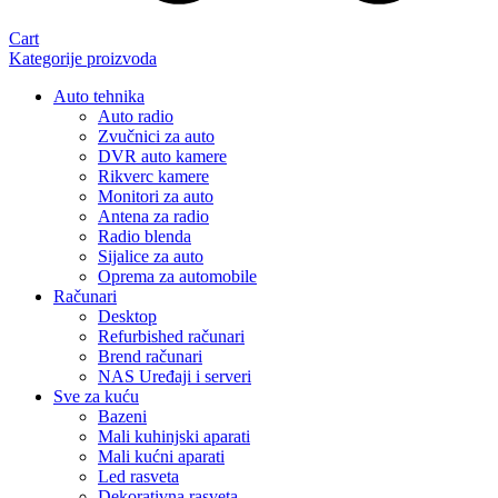
Cart
Kategorije proizvoda
Auto tehnika
Auto radio
Zvučnici za auto
DVR auto kamere
Rikverc kamere
Monitori za auto
Antena za radio
Radio blenda
Sijalice za auto
Oprema za automobile
Računari
Desktop
Refurbished računari
Brend računari
NAS Uređaji i serveri
Sve za kuću
Bazeni
Mali kuhinjski aparati
Mali kućni aparati
Led rasveta
Dekorativna rasveta