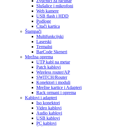
Zvučnici za računar
Slušalice i mikrofoni
Web kamere
USB flash i HDD
Podloge
Čitači kartica
Štampači
Multifunkcijski
Laserski
Termalni
BarCode Skeneri
Mrežna oprema
UTP kabl na metar
Patch kablovi
Wireless router/AP
SWITCH/Router
Konektori i moduli
Mrežne kartice i Adapteri
Rack ormani i oprema
Kablovi i adapteri
Iso konektori
Video kablovi
Audio kablovi
USB kablovi
PC kablovi