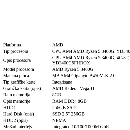
Platforma
AMD
Tip procesora
CPU AM4 AMD Ryzen 5 3400G, YD3
CPU AM4 AMD Ryzen 5 3400G, 4C/8T, 
Opis procesora
YD3400C5FHBOX
Model procesora
AMD Ryzen 5 3400G
Maticna ploca
MB AM4 Gigabyte B450M-K 2.0
Tip grafičke karte:
Integrisana
Grafička karta (opis)
AMD Radeon Vega 11
Ram memorija
8GB
Opis memorije
RAM DDR4 8GB
HDD1
256GB SSD
Hard Disk (opis)
SSD 2.5″ 256GB
HDD2 (opis)
NEMA
Mrežni interfejs
Integrated 10/100/1000M GbE