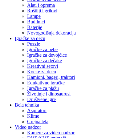
Alati i oprema
Roštilji i grilovi
Lampe
Budilnici
Baterije
Novogodišnja dekoracija
Igračke za decu
Puzzle
Igračke za bebe
Igračke za devojčice
Igračke za dečake
Kreativni setovi
Kocke za decu
Kamioni, bageri, traktori
Edukativne igračke
Igračke za plažu
Životinje i dinosaurusi
Društvene igre
Bela tehnika
Aspiratori
Klime
Grejna tela
Video nadzor
Kamere za video nadzor