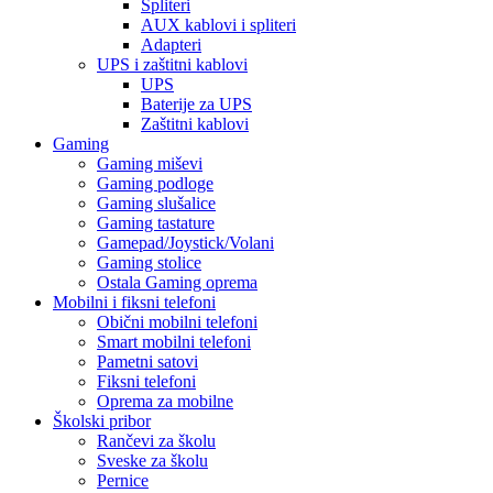
Spliteri
AUX kablovi i spliteri
Adapteri
UPS i zaštitni kablovi
UPS
Baterije za UPS
Zaštitni kablovi
Gaming
Gaming miševi
Gaming podloge
Gaming slušalice
Gaming tastature
Gamepad/Joystick/Volani
Gaming stolice
Ostala Gaming oprema
Mobilni i fiksni telefoni
Obični mobilni telefoni
Smart mobilni telefoni
Pametni satovi
Fiksni telefoni
Oprema za mobilne
Školski pribor
Rančevi za školu
Sveske za školu
Pernice