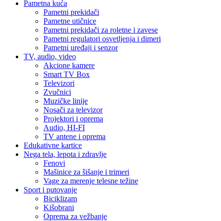
Pametna kuća
Pametni prekidači
Pametne utičnice
Pametni prekidači za roletne i zavese
Pametni regulatori osvetljenja i dimeri
Pametni uređaji i senzor
TV, audio, video
Akcione kamere
Smart TV Box
Televizori
Zvučnici
Muzičke linije
Nosači za televizor
Projektori i oprema
Audio, HI-FI
TV antene i oprema
Edukativne kartice
Nega tela, lepota i zdravlje
Fenovi
Mašinice za šišanje i trimeri
Vage za merenje telesne težine
Sport i putovanje
Biciklizam
Kišobrani
Oprema za vežbanje