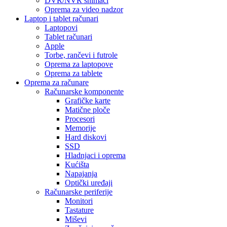
DVR/NVR snimači
Oprema za video nadzor
Laptop i tablet računari
Laptopovi
Tablet računari
Apple
Torbe, rančevi i futrole
Oprema za laptopove
Oprema za tablete
Oprema za računare
Računarske komponente
Grafičke karte
Matične ploče
Procesori
Memorije
Hard diskovi
SSD
Hladnjaci i oprema
Kućišta
Napajanja
Optički uređaji
Računarske periferije
Monitori
Tastature
Miševi