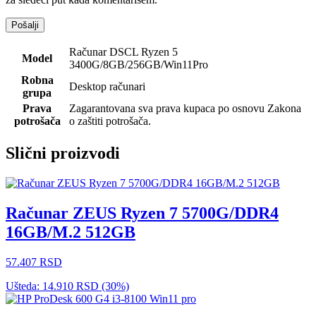
Računar DSCL Ryzen 5
Model
3400G/8GB/256GB/Win11Pro
Robna
Desktop računari
grupa
Prava
Zagarantovana sva prava kupaca po osnovu Zakona
potrošača
o zaštiti potrošača.
Slični proizvodi
Računar ZEUS Ryzen 7 5700G/DDR4
16GB/M.2 512GB
57.407
RSD
Ušteda:
14.910
RSD
(30%)