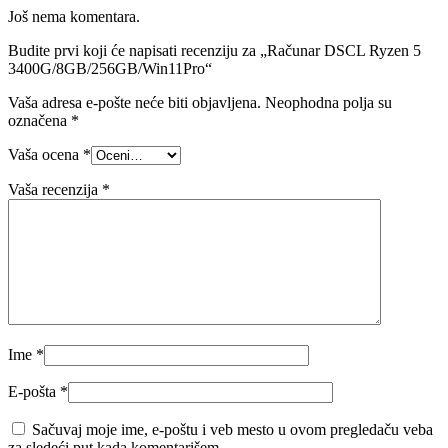
Još nema komentara.
Budite prvi koji će napisati recenziju za „Računar DSCL Ryzen 5
3400G/8GB/256GB/Win11Pro“
Vaša adresa e-pošte neće biti objavljena.
Neophodna polja su
označena
*
Vaša ocena
*
Vaša recenzija
*
Ime
*
E-pošta
*
Sačuvaj moje ime, e-poštu i veb mesto u ovom pregledaču veba
za sledeći put kada komentarišem.