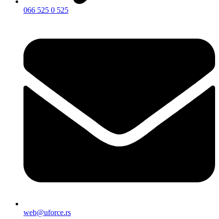
066 525 0 525
web@uforce.rs