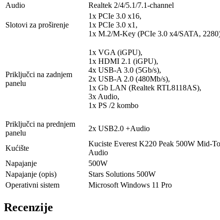
Audio
Realtek 2/4/5.1/7.1-channel
1x PCIe 3.0 x16,
Slotovi za proširenje
1x PCIe 3.0 x1,
1x M.2/​M-Key (PCIe 3.0 x4/​SATA, 2280
1x VGA (iGPU),
1x HDMI 2.1 (iGPU),
4x USB-A 3.0 (5Gb/​s),
Priključci na zadnjem
2x USB-A 2.0 (480Mb/​s),
panelu
1x Gb LAN (Realtek RTL8118AS),
3x Audio,
1x PS /​2 kombo
Priključci na prednjem
2x USB2.0 +Audio
panelu
Kuciste Everest K220 Peak 500W Mid-
Kućište
Audio
Napajanje
500W
Napajanje (opis)
Stars Solutions 500W
Operativni sistem
Microsoft Windows 11 Pro
Recenzije