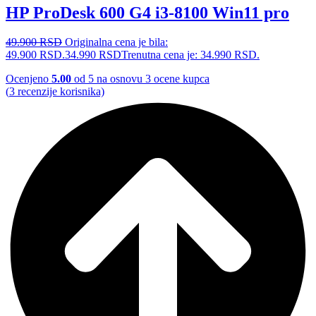
HP ProDesk 600 G4 i3-8100 Win11 pro
49.900
RSD
Originalna cena je bila:
49.900 RSD.
34.990
RSD
Trenutna cena je: 34.990 RSD.
Ocenjeno
5.00
od 5 na osnovu
3
ocene kupca
(
3
recenzije korisnika)