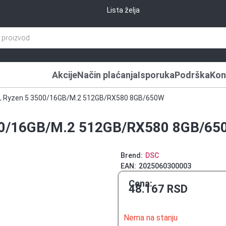
Lista želja
Akcije
Način plaćanja
Isporuka
Podrška
Kon
L Ryzen 5 3500/16GB/M.2 512GB/RX580 8GB/650W
00/16GB/M.2 512GB/RX580 8GB/6
Brend:
DSC
EAN:
2025060300003
Cena:
48.167
RSD
Nema na stanju