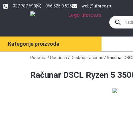
037 787 698
066 525 0 525
web@uforce.rs
Kategorije proizvoda
Početna
/
Računari
/
Desktop računari
/ Računar DSC
Računar DSCL Ryzen 5 35