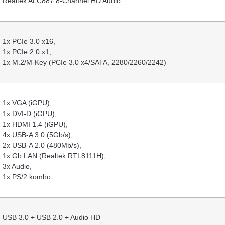
Realtek ALC887 8-Channel HD Audio
1x PCIe 3.0 x16,
1x PCIe 2.0 x1,
1x M.2/​M-Key (PCIe 3.0 x4/​SATA, 2280/​2260/​2242)
1x VGA (iGPU),
1x DVI-D (iGPU),
1x HDMI 1.4 (iGPU),
4x USB-A 3.0 (5Gb/​s),
2x USB-A 2.0 (480Mb/​s),
1x Gb LAN (Realtek RTL8111H),
3x Audio,
1x PS/​2 kombo
USB 3.0 + USB 2.0 + Audio HD