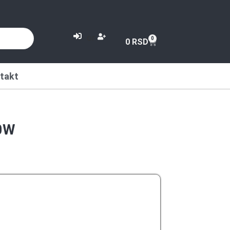
or
0
0
RSD
takt
50W