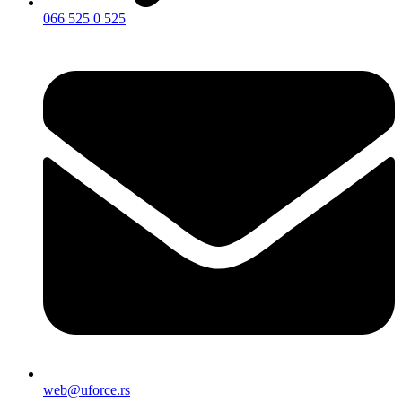
066 525 0 525
web@uforce.rs