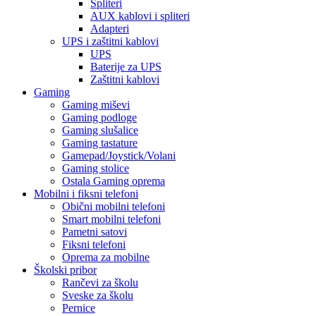
Spliteri
AUX kablovi i spliteri
Adapteri
UPS i zaštitni kablovi
UPS
Baterije za UPS
Zaštitni kablovi
Gaming
Gaming miševi
Gaming podloge
Gaming slušalice
Gaming tastature
Gamepad/Joystick/Volani
Gaming stolice
Ostala Gaming oprema
Mobilni i fiksni telefoni
Obični mobilni telefoni
Smart mobilni telefoni
Pametni satovi
Fiksni telefoni
Oprema za mobilne
Školski pribor
Rančevi za školu
Sveske za školu
Pernice