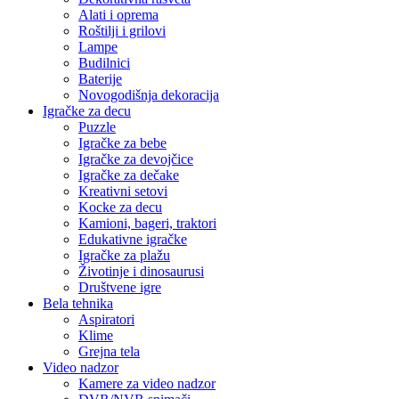
Alati i oprema
Roštilji i grilovi
Lampe
Budilnici
Baterije
Novogodišnja dekoracija
Igračke za decu
Puzzle
Igračke za bebe
Igračke za devojčice
Igračke za dečake
Kreativni setovi
Kocke za decu
Kamioni, bageri, traktori
Edukativne igračke
Igračke za plažu
Životinje i dinosaurusi
Društvene igre
Bela tehnika
Aspiratori
Klime
Grejna tela
Video nadzor
Kamere za video nadzor