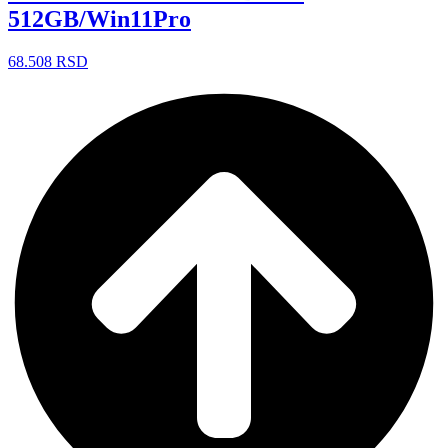
512GB/Win11Pro
68.508
RSD