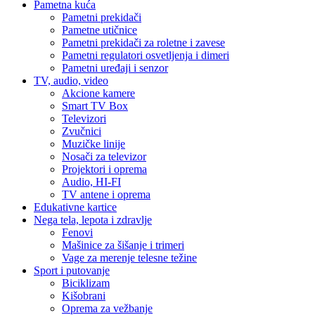
Pametna kuća
Pametni prekidači
Pametne utičnice
Pametni prekidači za roletne i zavese
Pametni regulatori osvetljenja i dimeri
Pametni uređaji i senzor
TV, audio, video
Akcione kamere
Smart TV Box
Televizori
Zvučnici
Muzičke linije
Nosači za televizor
Projektori i oprema
Audio, HI-FI
TV antene i oprema
Edukativne kartice
Nega tela, lepota i zdravlje
Fenovi
Mašinice za šišanje i trimeri
Vage za merenje telesne težine
Sport i putovanje
Biciklizam
Kišobrani
Oprema za vežbanje