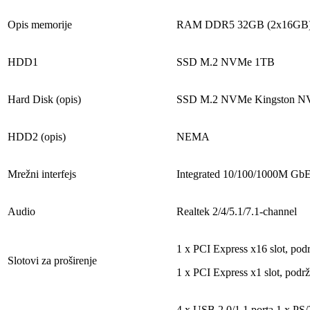
Opis memorije
RAM DDR5 32GB (2x16GB) 
HDD1
SSD M.2 NVMe 1TB
Hard Disk (opis)
SSD M.2 NVMe Kingston N
HDD2 (opis)
NEMA
Mrežni interfejs
Integrated 10/100/1000M Gb
Audio
Realtek 2/4/5.1/7.1-channel
1 x PCI Express x16 slot, pod
Slotovi za proširenje
1 x PCI Express x1 slot, podr
4 x USB 2.0/1.1 porta 1 x PS/