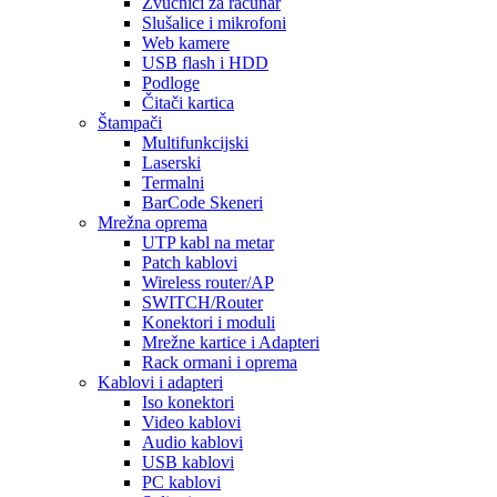
Zvučnici za računar
Slušalice i mikrofoni
Web kamere
USB flash i HDD
Podloge
Čitači kartica
Štampači
Multifunkcijski
Laserski
Termalni
BarCode Skeneri
Mrežna oprema
UTP kabl na metar
Patch kablovi
Wireless router/AP
SWITCH/Router
Konektori i moduli
Mrežne kartice i Adapteri
Rack ormani i oprema
Kablovi i adapteri
Iso konektori
Video kablovi
Audio kablovi
USB kablovi
PC kablovi