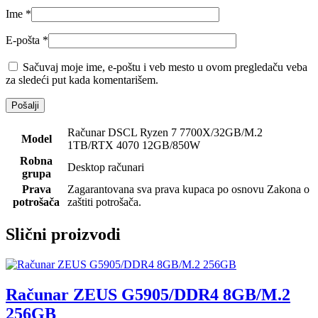
Ime
*
E-pošta
*
Sačuvaj moje ime, e-poštu i veb mesto u ovom pregledaču veba
za sledeći put kada komentarišem.
Računar DSCL Ryzen 7 7700X/32GB/M.2
Model
1TB/RTX 4070 12GB/850W
Robna
Desktop računari
grupa
Prava
Zagarantovana sva prava kupaca po osnovu Zakona o
potrošača
zaštiti potrošača.
Slični proizvodi
Računar ZEUS G5905/DDR4 8GB/M.2
256GB