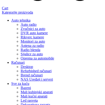
Cart
Kategorije proizvoda
Auto tehnika
Auto radio
Zvučnici za auto
DVR auto kamere
Rikverc kamere
Monitori za auto
Antena za radio
Radio blenda
Sijalice za auto
Oprema za automobile
Računari
Desktop
Refurbished računari
Brend računari
NAS Uređaji i serveri
Sve za kuću
Bazeni
Mali kuhinjski aparati
Mali kućni aparati
Led rasveta
Dekorativna rasveta