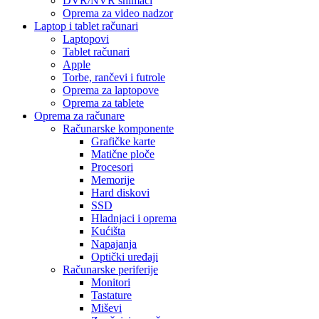
DVR/NVR snimači
Oprema za video nadzor
Laptop i tablet računari
Laptopovi
Tablet računari
Apple
Torbe, rančevi i futrole
Oprema za laptopove
Oprema za tablete
Oprema za računare
Računarske komponente
Grafičke karte
Matične ploče
Procesori
Memorije
Hard diskovi
SSD
Hladnjaci i oprema
Kućišta
Napajanja
Optički uređaji
Računarske periferije
Monitori
Tastature
Miševi