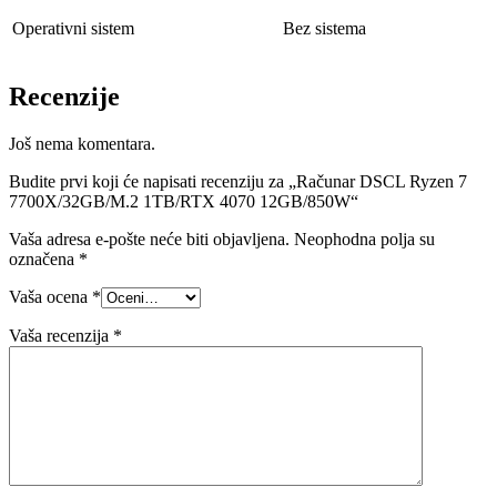
Operativni sistem
Bez sistema
Recenzije
Još nema komentara.
Budite prvi koji će napisati recenziju za „Računar DSCL Ryzen 7
7700X/32GB/M.2 1TB/RTX 4070 12GB/850W“
Vaša adresa e-pošte neće biti objavljena.
Neophodna polja su
označena
*
Vaša ocena
*
Vaša recenzija
*