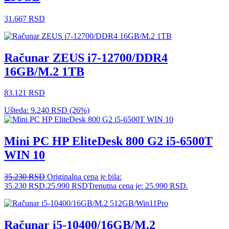
31.667
RSD
Računar ZEUS i7-12700/DDR4
16GB/M.2 1TB
83.121
RSD
Ušteda:
9.240
RSD
(26%)
Mini PC HP EliteDesk 800 G2 i5-6500T
WIN 10
35.230
RSD
Originalna cena je bila:
35.230 RSD.
25.990
RSD
Trenutna cena je: 25.990 RSD.
Računar i5-10400/16GB/M.2