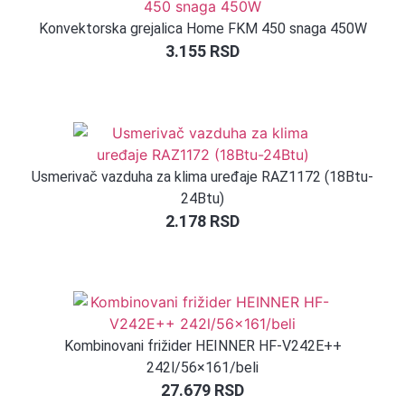
Konvektorska grejalica Home FKM 450 snaga 450W
3.155
RSD
Usmerivač vazduha za klima uređaje RAZ1172 (18Btu-
24Btu)
2.178
RSD
Kombinovani frižider HEINNER HF-V242E++
242l/56×161/beli
27.679
RSD