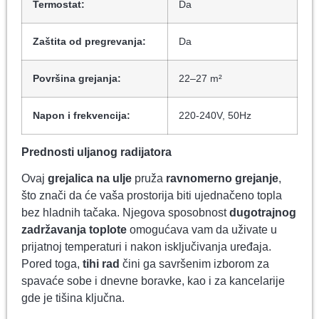
Termostat:
Da
Zaštita od pregrevanja:
Da
Površina grejanja:
22–27 m²
Napon i frekvencija:
220-240V, 50Hz
Prednosti uljanog radijatora
Ovaj
grejalica na ulje
pruža
ravnomerno grejanje
,
što znači da će vaša prostorija biti ujednačeno topla
bez hladnih tačaka. Njegova sposobnost
dugotrajnog
zadržavanja toplote
omogućava vam da uživate u
prijatnoj temperaturi i nakon isključivanja uređaja.
Pored toga,
tihi rad
čini ga savršenim izborom za
spavaće sobe i dnevne boravke, kao i za kancelarije
gde je tišina ključna.