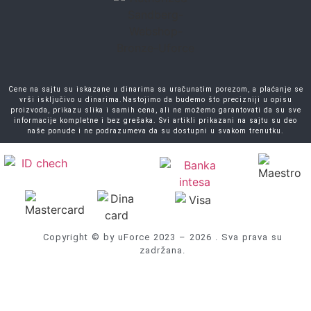
Cene na sajtu su iskazane u dinarima sa uračunatim porezom, a plaćanje se
vrši isključivo u dinarima.Nastojimo da budemo što precizniji u opisu
proizvoda, prikazu slika i samih cena, ali ne možemo garantovati da su sve
informacije kompletne i bez grešaka. Svi artikli prikazani na sajtu su deo
naše ponude i ne podrazumeva da su dostupni u svakom trenutku.
Copyright © by uForce 2023 – 2026 . Sva prava su
zadržana.