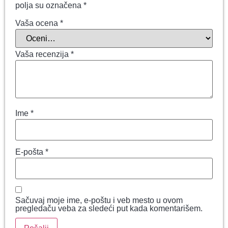
polja su označena
*
Vaša ocena
*
Vaša recenzija
*
Ime
*
E-pošta
*
Sačuvaj moje ime, e-poštu i veb mesto u ovom
pregledaču veba za sledeći put kada komentarišem.