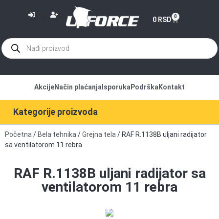
or
0
0
RSD
Akcije
Način plaćanja
Isporuka
Podrška
Kontakt
Kategorije proizvoda
Početna
/
Bela tehnika
/
Grejna tela
/ RAF R.1138B uljani radijator
sa ventilatorom 11 rebra
RAF R.1138B uljani radijator sa
ventilatorom 11 rebra