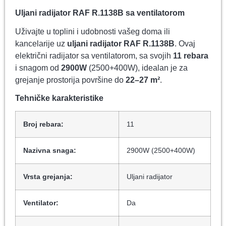
Uljani radijator RAF R.1138B sa ventilatorom
Uživajte u toplini i udobnosti vašeg doma ili
kancelarije uz
uljani radijator RAF R.1138B
. Ovaj
električni radijator sa ventilatorom, sa svojih
11 rebara
i snagom od
2900W
(2500+400W), idealan je za
grejanje prostorija površine do
22–27 m²
.
Tehničke karakteristike
Broj rebara:
11
Nazivna snaga:
2900W (2500+400W)
Vrsta grejanja:
Uljani radijator
Ventilator:
Da