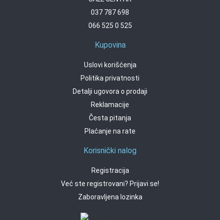
037 787 698
066 525 0 525
Kupovina
Uslovi korišćenja
Politika privatnosti
Detalji ugovora o prodaji
Reklamacije
Česta pitanja
Plaćanje na rate
Korisnički nalog
Registracija
Već ste registrovani? Prijavi se!
Zaboravljena lozinka