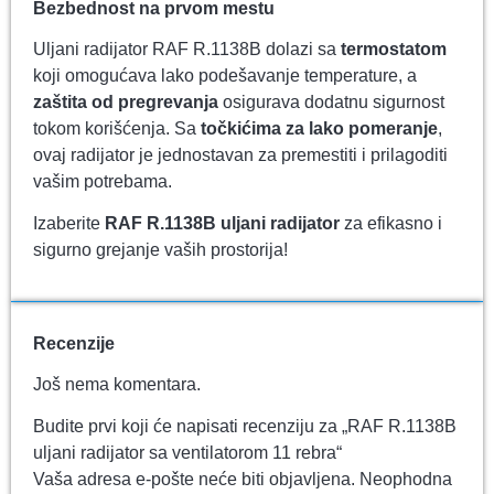
Bezbednost na prvom mestu
Uljani radijator RAF R.1138B dolazi sa
termostatom
koji omogućava lako podešavanje temperature, a
zaštita od pregrevanja
osigurava dodatnu sigurnost
tokom korišćenja. Sa
točkićima za lako pomeranje
,
ovaj radijator je jednostavan za premestiti i prilagoditi
vašim potrebama.
Izaberite
RAF R.1138B uljani radijator
za efikasno i
sigurno grejanje vaših prostorija!
Recenzije
Još nema komentara.
Budite prvi koji će napisati recenziju za „RAF R.1138B
uljani radijator sa ventilatorom 11 rebra“
Vaša adresa e-pošte neće biti objavljena.
Neophodna