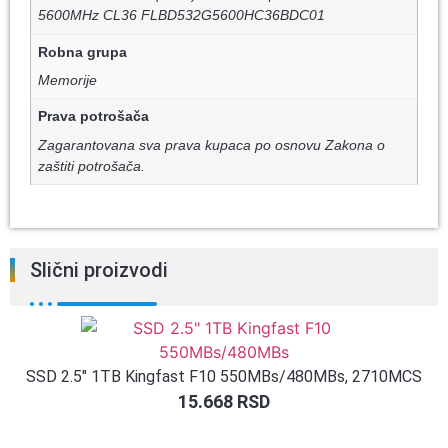
5600MHz CL36 FLBD532G5600HC36BDC01
Robna grupa
Memorije
Prava potrošača
Zagarantovana sva prava kupaca po osnovu Zakona o
zaštiti potrošača.
Slični proizvodi
SSD 2.5″ 1TB Kingfast F10 550MBs/480MBs, 2710MCS
15.668
RSD