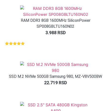
RAM DDR3 8GB 1600MHz SiliconPower
SP008GBLTU160N02
3.988
RSD
Ocenjeno
1
5.00
od 5
na osnovu
ocene
kupca
SSD M.2 NVMe 500GB Samsung 980, MZ-V8V500BW
22.719
RSD