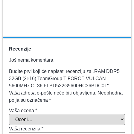
Recenzije
Još nema komentara.
Budite prvi koji će napisati recenziju za „RAM DDR5
32GB (2×16) TeamGroup T-FORCE VULCAN
5600MHz CL36 FLBD532G5600HC36BDC01“
Vaša adresa e-pošte neće biti objavljena.
Neophodna
polja su označena
*
Vaša ocena
*
Vaša recenzija
*