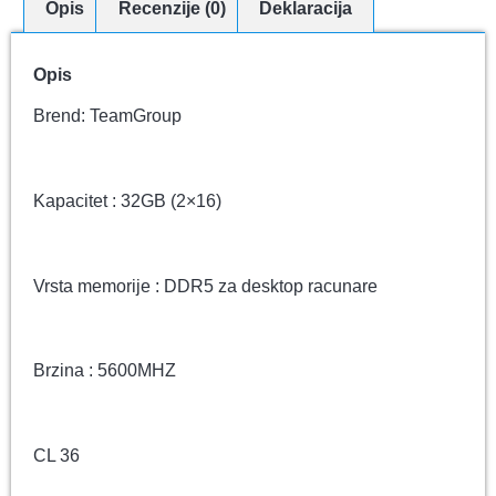
Opis
Recenzije (0)
Deklaracija
Opis
Brend: TeamGroup
Kapacitet : 32GB (2×16)
Vrsta memorije : DDR5 za desktop racunare
Brzina : 5600MHZ
CL 36