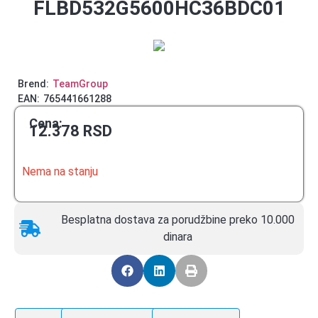
FLBD532G5600HC36BDC01
Brend:
TeamGroup
EAN:
765441661288
Cena:
12.378
RSD
Nema na stanju
Besplatna dostava za porudžbine preko 10.000
dinara