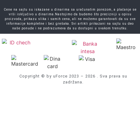
Cene na sajtu su iskazane u dinarima sa uračunatim porezom, a plaćanje se
vrši isključivo u dinarima.Nastojimo da budemo što precizniji u opisu
proizvoda, prikazu slika i samih cena, ali ne možemo garantovati da su sve
informacije kompletne i bez grešaka. Svi artikli prikazani na sajtu su deo
naše ponude i ne podrazumeva da su dostupni u svakom trenutku.
Copyright © by uForce 2023 – 2026 . Sva prava su
zadržana.