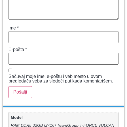
Ime
*
E-pošta
*
Sačuvaj moje ime, e-poštu i veb mesto u ovom
pregledaču veba za sledeći put kada komentarišem.
Model
RAM DDR5 32GB (2×16) TeamGroup T-FORCE VULCAN