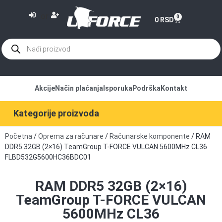
or
0
0
RSD
Akcije
Način plaćanja
Isporuka
Podrška
Kontakt
Kategorije proizvoda
Početna
/
Oprema za računare
/
Računarske komponente
/ RAM
DDR5 32GB (2×16) TeamGroup T-FORCE VULCAN 5600MHz CL36
FLBD532G5600HC36BDC01
RAM DDR5 32GB (2×16)
TeamGroup T-FORCE VULCAN
5600MHz CL36