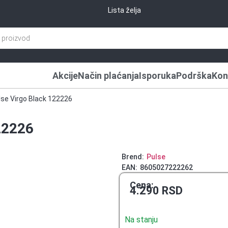
Lista želja
Akcije
Način plaćanja
Isporuka
Podrška
Kon
se Virgo Black 122226
22226
Brend:
Pulse
EAN:
8605027222262
Cena:
4.290
RSD
Na stanju