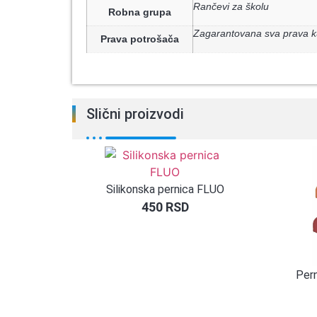
Rančevi za školu
Robna grupa
Zagarantovana sva prava k
Prava potrošača
Slični proizvodi
Silikonska pernica FLUO
450
RSD
Pern