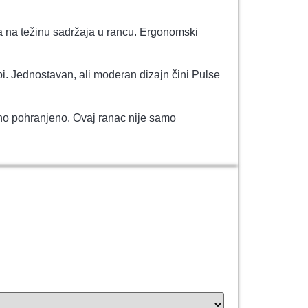
 na težinu sadržaja u rancu. Ergonomski
bi. Jednostavan, ali moderan dizajn čini Pulse
rno pohranjeno. Ovaj ranac nije samo