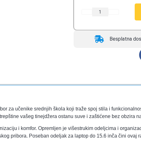
Besplatna dos
r za učenike srednjih škola koji traže spoj stila i funkcionalno
trepštine vašeg tinejdžera ostanu suve i zaštićene bez obzira 
ganizaciju i komfor. Opremljen je višestrukim odeljcima i organ
olskog pribora. Poseban odeljak za laptop do 15.6 inča čini ovaj