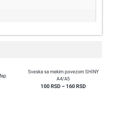
Sveska sa mekim povezom SHINY
Map
A4/A5
100
RSD
–
160
RSD