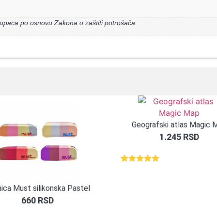
upaca po osnovu Zakona o zaštiti potrošača.
Geografski atlas Magic 
1.245
RSD
Ocenjeno
3
5.00
od 5
na osnovu
ica Must silikonska Pastel
ocene
kupca
660
RSD