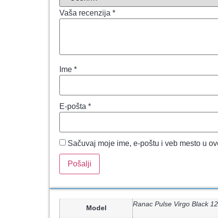
Vaša recenzija
*
Ime
*
E-pošta
*
Sačuvaj moje ime, e-poštu i veb mesto u o
Ranac Pulse Virgo Black 1
Model