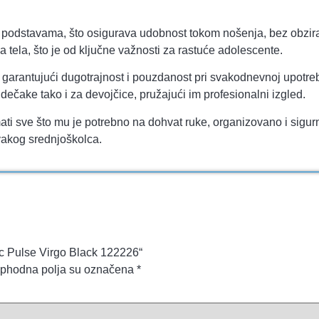
odstavama, što osigurava udobnost tokom nošenja, bez obzira
 tela, što je od ključne važnosti za rastuće adolescente.
, garantujući dugotrajnost i pouzdanost pri svakodnevnoj upotre
ečake tako i za devojčice, pružajući im profesionalni izgled.
ati sve što mu je potrebno na dohvat ruke, organizovano i sigu
svakog srednjoškolca.
nac Pulse Virgo Black 122226“
phodna polja su označena
*