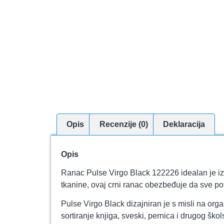
Opis
Recenzije (0)
Deklaracija
Opis
Ranac Pulse Virgo Black 122226 idealan je izbo
tkanine, ovaj crni ranac obezbeđuje da sve po
Pulse Virgo Black dizajniran je s misli na or
sortiranje knjiga, sveski, pernica i drugog šk