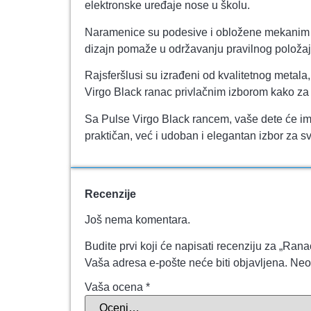
elektronske uređaje nose u školu.
Naramenice su podesive i obložene mekanim p
dizajn pomaže u održavanju pravilnog položaja
Rajsferšlusi su izrađeni od kvalitetnog metala
Virgo Black ranac privlačnim izborom kako za d
Sa Pulse Virgo Black rancem, vaše dete će im
praktičan, već i udoban i elegantan izbor za 
Recenzije
Još nema komentara.
Budite prvi koji će napisati recenziju za „Ra
Vaša adresa e-pošte neće biti objavljena.
Neo
Vaša ocena
*