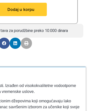
Dodaj u korpu
tava za porudžbine preko 10.000 dinara
sti. Izrađen od visokokvalitetne vodootporne
na vremenske uslove.
izacionim džepovima koji omogućavaju lako
 ranac savršenim izborom za učenike koji svoje