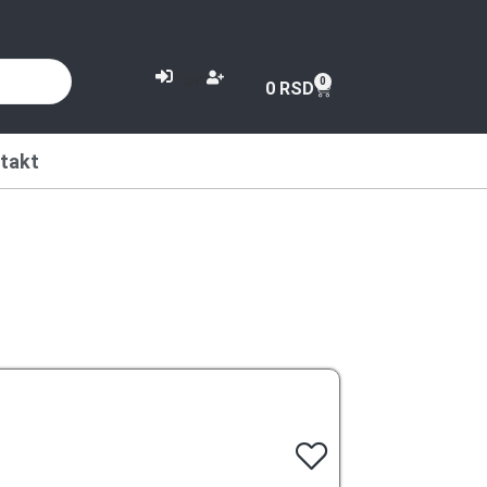
or
0
0
RSD
takt