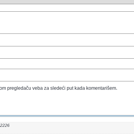
vom pregledaču veba za sledeći put kada komentarišem.
22226