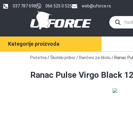
037 787 698
066 525 0 525
web@uforce.rs
Kategorije proizvoda
Početna
/
Školski pribor
/
Rančevi za školu
/ Ranac Pul
Ranac Pulse Virgo Black 1