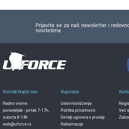
Prijavite se za naš newsletter i redovn
novitetima
Kontaktirajte nas
Kupovina
Koris
Radno vreme:
Uslovi korišćenja
Regis
ponedeljak - petak 7-17h,
Politika privatnosti
Već s
subota 8-14h
Detalji ugovora o prodaji
Zabor
web@uforce.rs
Reklamacije