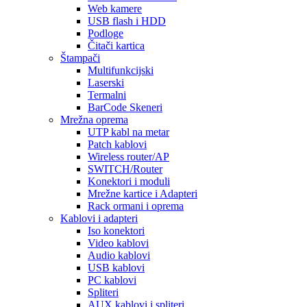
Web kamere
USB flash i HDD
Podloge
Čitači kartica
Štampači
Multifunkcijski
Laserski
Termalni
BarCode Skeneri
Mrežna oprema
UTP kabl na metar
Patch kablovi
Wireless router/AP
SWITCH/Router
Konektori i moduli
Mrežne kartice i Adapteri
Rack ormani i oprema
Kablovi i adapteri
Iso konektori
Video kablovi
Audio kablovi
USB kablovi
PC kablovi
Spliteri
AUX kablovi i spliteri