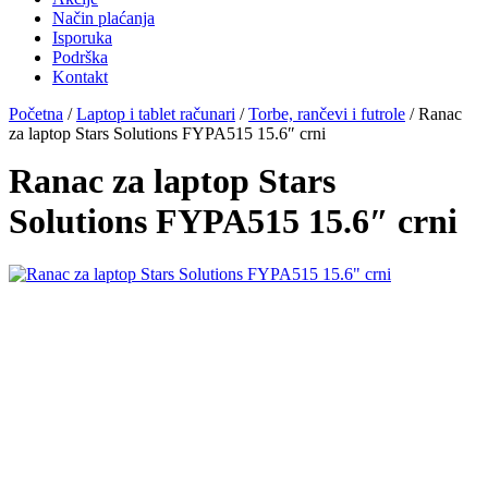
Način plaćanja
Isporuka
Podrška
Kontakt
Početna
/
Laptop i tablet računari
/
Torbe, rančevi i futrole
/ Ranac
za laptop Stars Solutions FYPA515 15.6″ crni
Ranac za laptop Stars
Solutions FYPA515 15.6″ crni