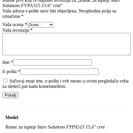
Budite prvi koji će napisati recenziju za „Ranac za laptop Stars
Solutions FYPA515 15.6″ crni“
Vaša adresa e-pošte neće biti objavljena.
Neophodna polja su
označena
*
Vaša ocena
*
Vaša recenzija
*
Ime
*
E-pošta
*
Sačuvaj moje ime, e-poštu i veb mesto u ovom pregledaču veba
za sledeći put kada komentarišem.
Model
Ranac za laptop Stars Solutions FYPA515 15.6″ crni