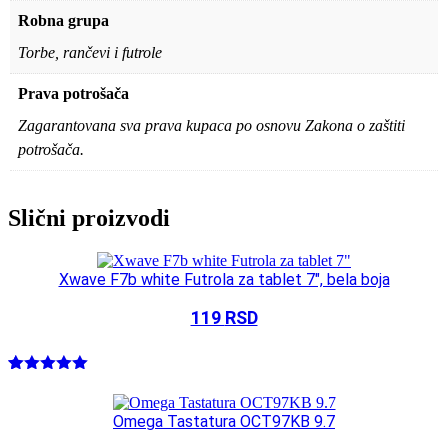
Robna grupa
Torbe, rančevi i futrole
Prava potrošača
Zagarantovana sva prava kupaca po osnovu Zakona o zaštiti
potrošača.
Slični proizvodi
Xwave F7b white Futrola za tablet 7″, bela boja
119
RSD
Ocenjeno
1
5.00
od 5
na osnovu
Omega Tastatura OCT97KB 9.7
ocene
kupca