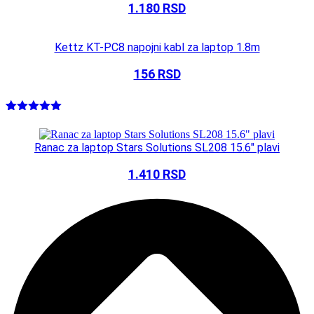
1.180
RSD
Kettz KT-PC8 napojni kabl za laptop 1.8m
156
RSD
Ocenjeno
1
5.00
od 5
na osnovu
Ranac za laptop Stars Solutions SL208 15.6″ plavi
ocene
kupca
1.410
RSD