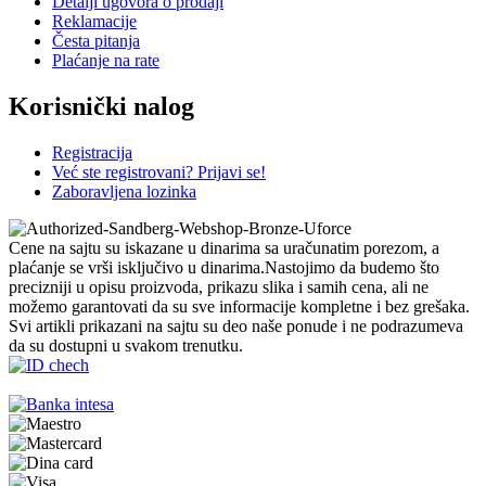
Detalji ugovora o prodaji
Reklamacije
Česta pitanja
Plaćanje na rate
Korisnički nalog
Registracija
Već ste registrovani? Prijavi se!
Zaboravljena lozinka
Cene na sajtu su iskazane u dinarima sa uračunatim porezom, a
plaćanje se vrši isključivo u dinarima.Nastojimo da budemo što
precizniji u opisu proizvoda, prikazu slika i samih cena, ali ne
možemo garantovati da su sve informacije kompletne i bez grešaka.
Svi artikli prikazani na sajtu su deo naše ponude i ne podrazumeva
da su dostupni u svakom trenutku.