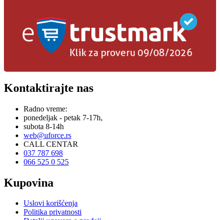
Kontaktirajte nas
Radno vreme:
ponedeljak - petak 7-17h,
subota 8-14h
web@uforce.rs
CALL CENTAR
037 787 698
066 525 0 525
Kupovina
Uslovi korišćenja
Politika privatnosti