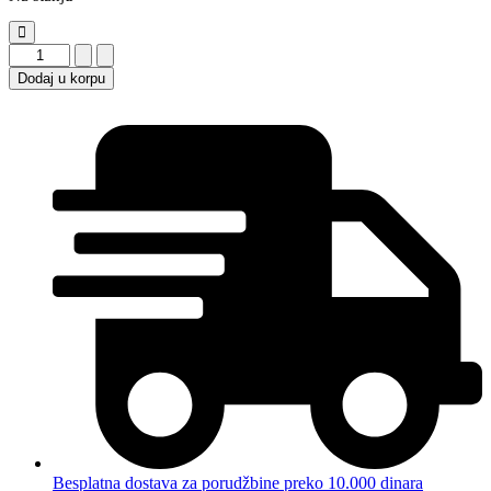
Ranac
za
Dodaj u korpu
laptop
Stars
Solutions
FYPA515
15.6"
crni
količina
Besplatna dostava za porudžbine preko 10.000 dinara