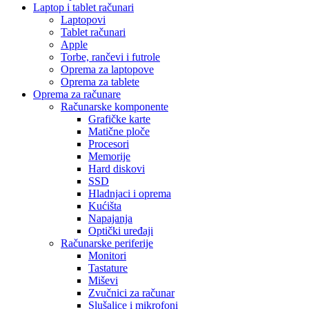
Laptop i tablet računari
Laptopovi
Tablet računari
Apple
Torbe, rančevi i futrole
Oprema za laptopove
Oprema za tablete
Oprema za računare
Računarske komponente
Grafičke karte
Matične ploče
Procesori
Memorije
Hard diskovi
SSD
Hladnjaci i oprema
Kućišta
Napajanja
Optički uređaji
Računarske periferije
Monitori
Tastature
Miševi
Zvučnici za računar
Slušalice i mikrofoni