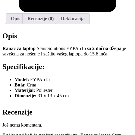
Opis
Recenzije (0)
Deklaracija
Opis
Ranac za laptop
Stars Solutions FYPA515 sa
2 dočna džepa
je
savršena za nošenje i zaštitu vašeg laptopa do 15.6 inča.
Specifikacije:
Model:
FYPA515
Boja:
Crna
Materijal:
Poliester
Dimenzije:
31 x 13 x 45 cm
Recenzije
Još nema komentara.