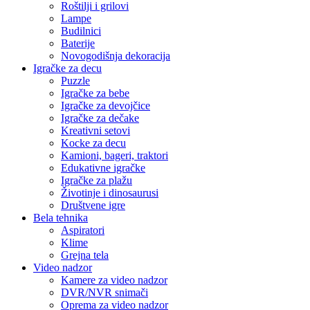
Roštilji i grilovi
Lampe
Budilnici
Baterije
Novogodišnja dekoracija
Igračke za decu
Puzzle
Igračke za bebe
Igračke za devojčice
Igračke za dečake
Kreativni setovi
Kocke za decu
Kamioni, bageri, traktori
Edukativne igračke
Igračke za plažu
Životinje i dinosaurusi
Društvene igre
Bela tehnika
Aspiratori
Klime
Grejna tela
Video nadzor
Kamere za video nadzor
DVR/NVR snimači
Oprema za video nadzor