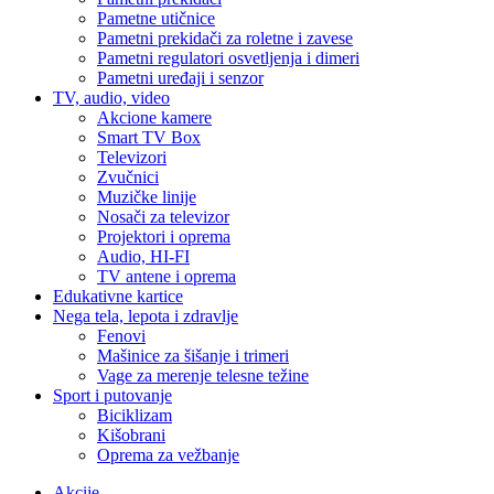
Pametne utičnice
Pametni prekidači za roletne i zavese
Pametni regulatori osvetljenja i dimeri
Pametni uređaji i senzor
TV, audio, video
Akcione kamere
Smart TV Box
Televizori
Zvučnici
Muzičke linije
Nosači za televizor
Projektori i oprema
Audio, HI-FI
TV antene i oprema
Edukativne kartice
Nega tela, lepota i zdravlje
Fenovi
Mašinice za šišanje i trimeri
Vage za merenje telesne težine
Sport i putovanje
Biciklizam
Kišobrani
Oprema za vežbanje
Akcije