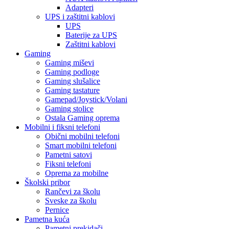
Adapteri
UPS i zaštitni kablovi
UPS
Baterije za UPS
Zaštitni kablovi
Gaming
Gaming miševi
Gaming podloge
Gaming slušalice
Gaming tastature
Gamepad/Joystick/Volani
Gaming stolice
Ostala Gaming oprema
Mobilni i fiksni telefoni
Obični mobilni telefoni
Smart mobilni telefoni
Pametni satovi
Fiksni telefoni
Oprema za mobilne
Školski pribor
Rančevi za školu
Sveske za školu
Pernice
Pametna kuća
Pametni prekidači