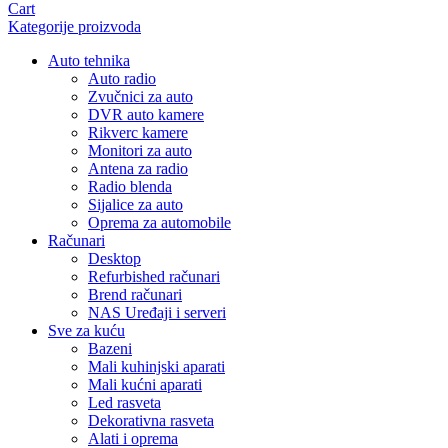
Cart
Kategorije proizvoda
Auto tehnika
Auto radio
Zvučnici za auto
DVR auto kamere
Rikverc kamere
Monitori za auto
Antena za radio
Radio blenda
Sijalice za auto
Oprema za automobile
Računari
Desktop
Refurbished računari
Brend računari
NAS Uređaji i serveri
Sve za kuću
Bazeni
Mali kuhinjski aparati
Mali kućni aparati
Led rasveta
Dekorativna rasveta
Alati i oprema