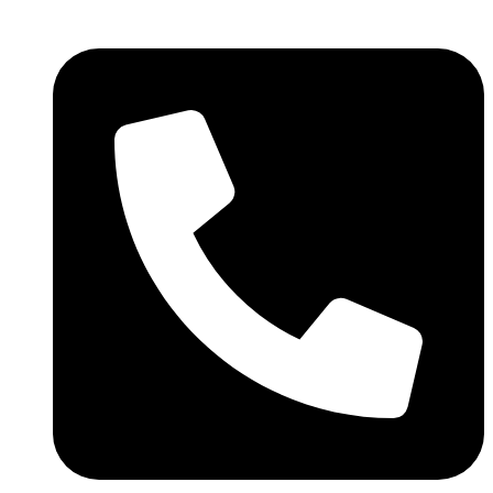
Skočite
na
sadržaj