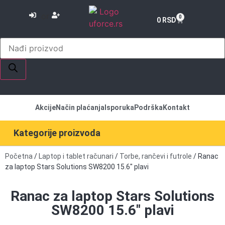
or
0
0
RSD
Akcije
Način plaćanja
Isporuka
Podrška
Kontakt
Kategorije proizvoda
Početna
/
Laptop i tablet računari
/
Torbe, rančevi i futrole
/ Ranac
za laptop Stars Solutions SW8200 15.6″ plavi
Ranac za laptop Stars Solutions
SW8200 15.6″ plavi