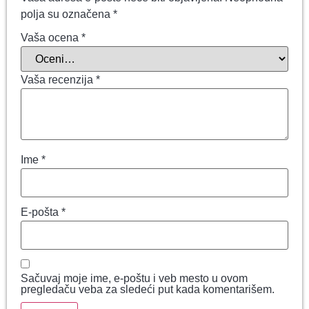
polja su označena
*
Vaša ocena
*
Vaša recenzija
*
Ime
*
E-pošta
*
Sačuvaj moje ime, e-poštu i veb mesto u ovom
pregledaču veba za sledeći put kada komentarišem.