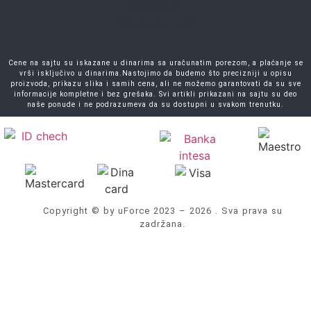
Cene na sajtu su iskazane u dinarima sa uračunatim porezom, a plaćanje se
vrši isključivo u dinarima.Nastojimo da budemo što precizniji u opisu
proizvoda, prikazu slika i samih cena, ali ne možemo garantovati da su sve
informacije kompletne i bez grešaka. Svi artikli prikazani na sajtu su deo
naše ponude i ne podrazumeva da su dostupni u svakom trenutku.
Copyright © by uForce 2023 – 2026 . Sva prava su
zadržana.