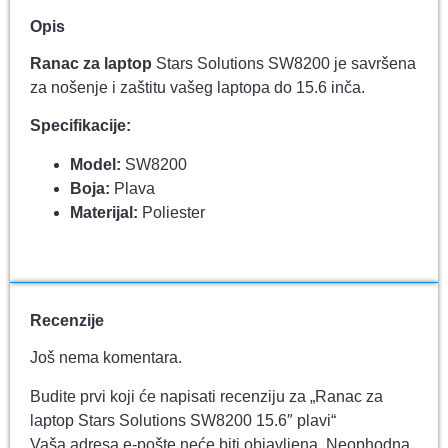
Opis
Ranac za laptop
Stars Solutions SW8200 je savršena
za nošenje i zaštitu vašeg laptopa do 15.6 inča.
Specifikacije:
Model:
SW8200
Boja:
Plava
Materijal:
Poliester
Recenzije
Još nema komentara.
Budite prvi koji će napisati recenziju za „Ranac za
laptop Stars Solutions SW8200 15.6″ plavi“
Vaša adresa e-pošte neće biti objavljena.
Neophodna