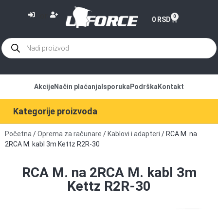
or
0
0
RSD
Akcije
Način plaćanja
Isporuka
Podrška
Kontakt
Kategorije proizvoda
Početna
/
Oprema za računare
/
Kablovi i adapteri
/ RCA M. na
2RCA M. kabl 3m Kettz R2R-30
RCA M. na 2RCA M. kabl 3m
Kettz R2R-30