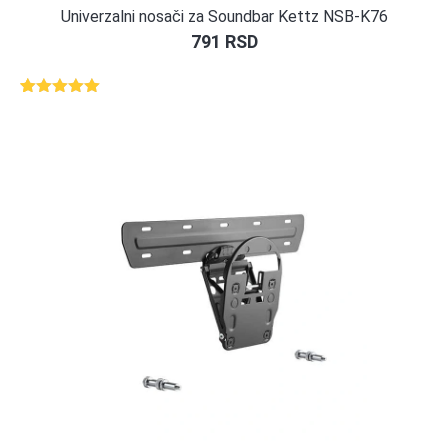
Univerzalni nosači za Soundbar Kettz NSB-K76
791
RSD
Ocenjeno
1
5.00
od 5
na osnovu
ocene
kupca