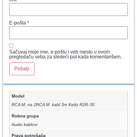
E-pošta
*
Sačuvaj moje ime, e-poštu i veb mesto u ovom
pregledaču veba za sledeći put kada komentarišem.
Model
RCA M. na 2RCA M. kabl 3m Kettz R2R-30
Robna grupa
Audio kablovi
Prava potrošača