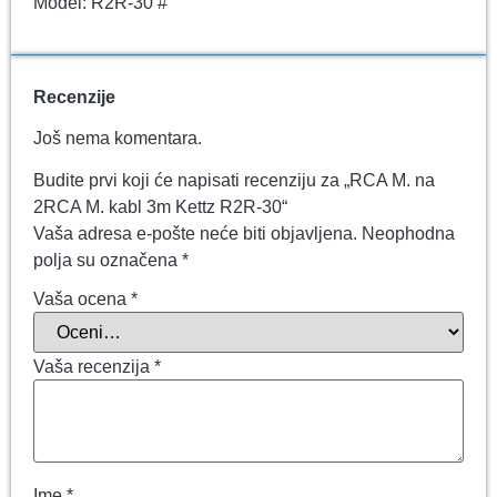
Model: R2R-30 #
Recenzije
Još nema komentara.
Budite prvi koji će napisati recenziju za „RCA M. na
2RCA M. kabl 3m Kettz R2R-30“
Vaša adresa e-pošte neće biti objavljena.
Neophodna
polja su označena
*
Vaša ocena
*
Vaša recenzija
*
Ime
*