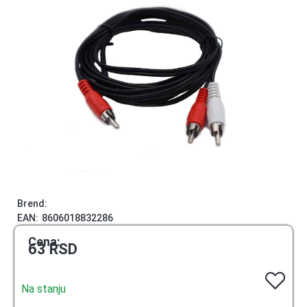
Brend:
EAN:
8606018832286
Cena:
63
RSD
Na stanju