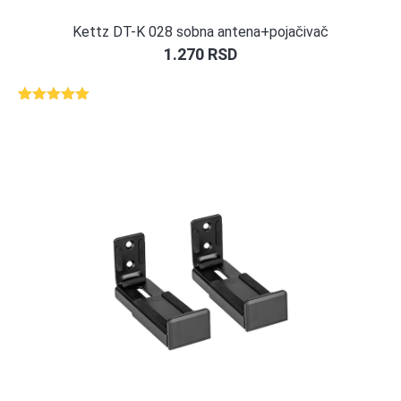
Kettz DT-K 028 sobna antena+pojačivač
1.270
RSD
Ocenjeno
1
5.00
od 5
na osnovu
ocene
kupca