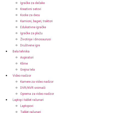
Igračke za dečake
Kreativni setovi
Kocke za decu
Kamioni, bageri, traktori
Edukativne igračke
Igračke za plažu
Životinje i dinosaurusi
Društvene igre
Bela tehnika
Aspiratori
Klime
Grejna tela
Video nadzor
Kamere za video nadzor
DVR/NVR snimači
Oprema za video nadzor
Laptop i tablet računari
Laptopovi
Tablet računari