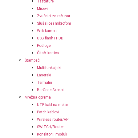
Tastature
Miševi
Zvučnici za računar
Slušalice i mikrofoni
Web kamere
USB flash i HDD
Podloge
Čitači kartica
Štampači
Multifunkcijski
Laserski
Termalni
BarCode Skeneri
Mrežna oprema
UTP kabl na metar
Patch kablovi
Wireless router/AP
SWITCH/Router
Konektori i moduli