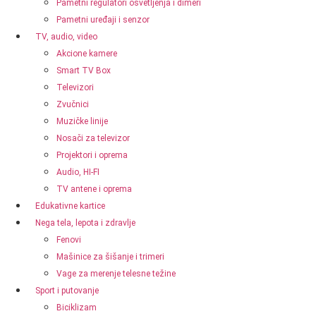
Pametni regulatori osvetljenja i dimeri
Pametni uređaji i senzor
TV, audio, video
Akcione kamere
Smart TV Box
Televizori
Zvučnici
Muzičke linije
Nosači za televizor
Projektori i oprema
Audio, HI-FI
TV antene i oprema
Edukativne kartice
Nega tela, lepota i zdravlje
Fenovi
Mašinice za šišanje i trimeri
Vage za merenje telesne težine
Sport i putovanje
Biciklizam