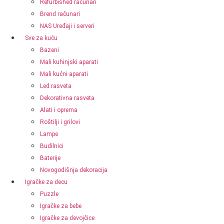
Refurbished računari
Brend računari
NAS Uređaji i serveri
Sve za kuću
Bazeni
Mali kuhinjski aparati
Mali kućni aparati
Led rasveta
Dekorativna rasveta
Alati i oprema
Roštilji i grilovi
Lampe
Budilnici
Baterije
Novogodišnja dekoracija
Igračke za decu
Puzzle
Igračke za bebe
Igračke za devojčice