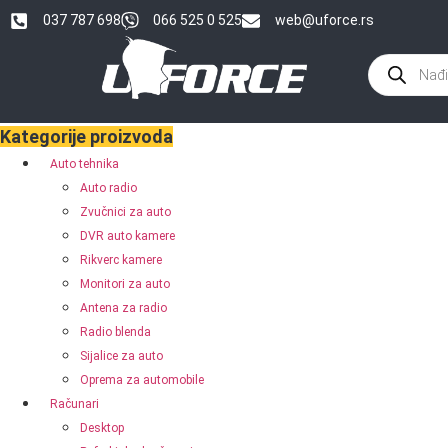
037 787 698
066 525 0 525
web@uforce.rs
Kategorije proizvoda
Auto tehnika
Auto radio
Zvučnici za auto
DVR auto kamere
Rikverc kamere
Monitori za auto
Antena za radio
Radio blenda
Sijalice za auto
Oprema za automobile
Računari
Desktop