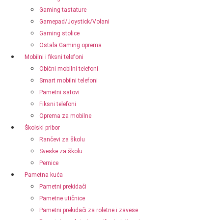
Gaming tastature
Gamepad/Joystick/Volani
Gaming stolice
Ostala Gaming oprema
Mobilni i fiksni telefoni
Obični mobilni telefoni
Smart mobilni telefoni
Pametni satovi
Fiksni telefoni
Oprema za mobilne
Školski pribor
Rančevi za školu
Sveske za školu
Pernice
Pametna kuća
Pametni prekidači
Pametne utičnice
Pametni prekidači za roletne i zavese