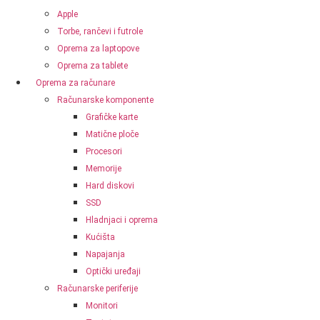
Apple
Torbe, rančevi i futrole
Oprema za laptopove
Oprema za tablete
Oprema za računare
Računarske komponente
Grafičke karte
Matične ploče
Procesori
Memorije
Hard diskovi
SSD
Hladnjaci i oprema
Kućišta
Napajanja
Optički uređaji
Računarske periferije
Monitori