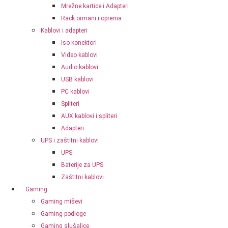
Mrežne kartice i Adapteri
Rack ormani i oprema
Kablovi i adapteri
Iso konektori
Video kablovi
Audio kablovi
USB kablovi
PC kablovi
Spliteri
AUX kablovi i spliteri
Adapteri
UPS i zaštitni kablovi
UPS
Baterije za UPS
Zaštitni kablovi
Gaming
Gaming miševi
Gaming podloge
Gaming slušalice