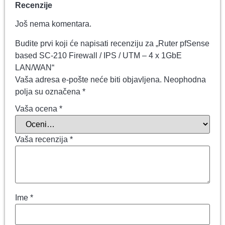
Recenzije
Još nema komentara.
Budite prvi koji će napisati recenziju za „Ruter pfSense
based SC-210 Firewall / IPS / UTM – 4 x 1GbE
LAN/WAN“
Vaša adresa e-pošte neće biti objavljena.
Neophodna
polja su označena
*
Vaša ocena
*
Vaša recenzija
*
Ime
*