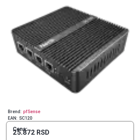
Brend:
pfSense
EAN:
SC120
Cena:
25.872
RSD