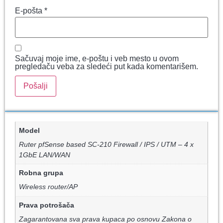
E-pošta
*
Sačuvaj moje ime, e-poštu i veb mesto u ovom
pregledaču veba za sledeći put kada komentarišem.
Model
Ruter pfSense based SC-210 Firewall / IPS / UTM – 4 x
1GbE LAN/WAN
Robna grupa
Wireless router/AP
Prava potrošača
Zagarantovana sva prava kupaca po osnovu Zakona o