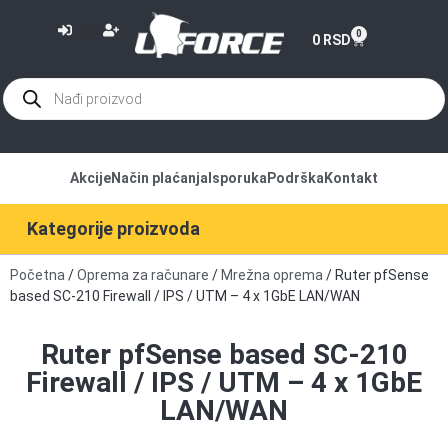
or
0
0
RSD
Akcije
Način plaćanja
Isporuka
Podrška
Kontakt
Kategorije proizvoda
Početna
/
Oprema za računare
/
Mrežna oprema
/ Ruter pfSense
based SC-210 Firewall / IPS / UTM – 4 x 1GbE LAN/WAN
Ruter pfSense based SC-210
Firewall / IPS / UTM – 4 x 1GbE
LAN/WAN