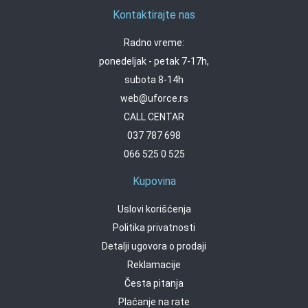
Kontaktirajte nas
Radno vreme:
ponedeljak - petak 7-17h,
subota 8-14h
web@uforce.rs
CALL CENTAR
037 787 698
066 525 0 525
Kupovina
Uslovi korišćenja
Politika privatnosti
Detalji ugovora o prodaji
Reklamacije
Česta pitanja
Plaćanje na rate