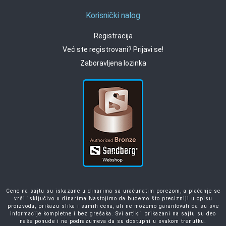
Korisnički nalog
Registracija
Već ste registrovani? Prijavi se!
Zaboravljena lozinka
Cene na sajtu su iskazane u dinarima sa uračunatim porezom, a plaćanje se
vrši isključivo u dinarima.Nastojimo da budemo što precizniji u opisu
proizvoda, prikazu slika i samih cena, ali ne možemo garantovati da su sve
informacije kompletne i bez grešaka. Svi artikli prikazani na sajtu su deo
naše ponude i ne podrazumeva da su dostupni u svakom trenutku.