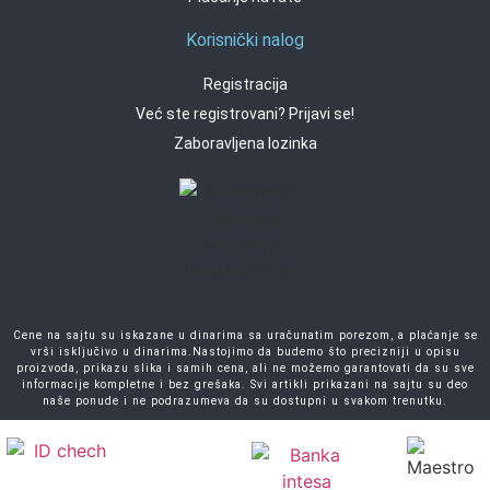
Korisnički nalog
Registracija
Već ste registrovani? Prijavi se!
Zaboravljena lozinka
Cene na sajtu su iskazane u dinarima sa uračunatim porezom, a plaćanje se
vrši isključivo u dinarima.Nastojimo da budemo što precizniji u opisu
proizvoda, prikazu slika i samih cena, ali ne možemo garantovati da su sve
informacije kompletne i bez grešaka. Svi artikli prikazani na sajtu su deo
naše ponude i ne podrazumeva da su dostupni u svakom trenutku.