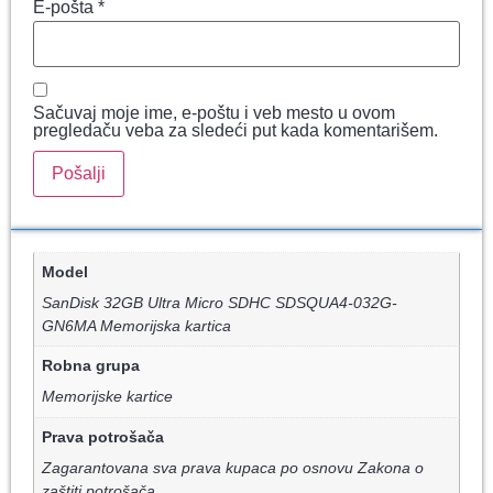
E-pošta
*
Sačuvaj moje ime, e-poštu i veb mesto u ovom
pregledaču veba za sledeći put kada komentarišem.
Model
SanDisk 32GB Ultra Micro SDHC SDSQUA4-032G-
GN6MA Memorijska kartica
Robna grupa
Memorijske kartice
Prava potrošača
Zagarantovana sva prava kupaca po osnovu Zakona o
zaštiti potrošača.