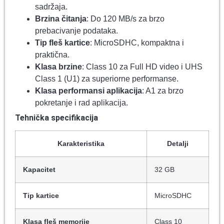
sadržaja.
Brzina čitanja
: Do 120 MB/s za brzo
prebacivanje podataka.
Tip fleš kartice
: MicroSDHC, kompaktna i
praktična.
Klasa brzine
: Class 10 za Full HD video i UHS
Class 1 (U1) za superiorne performanse.
Klasa performansi aplikacija
: A1 za brzo
pokretanje i rad aplikacija.
Tehnička specifikacija
Karakteristika
Detalji
Kapacitet
32 GB
Tip kartice
MicroSDHC
Klasa fleš memorije
Class 10