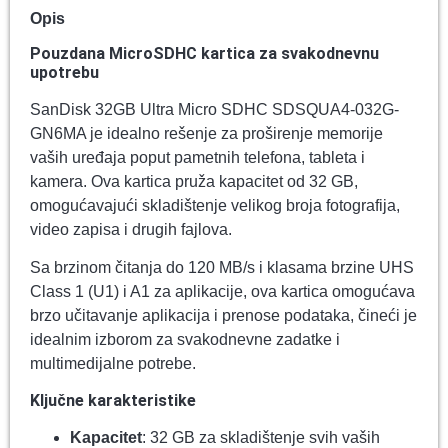
Opis
Pouzdana MicroSDHC kartica za svakodnevnu
upotrebu
SanDisk 32GB Ultra Micro SDHC SDSQUA4-032G-
GN6MA je idealno rešenje za proširenje memorije
vaših uređaja poput pametnih telefona, tableta i
kamera. Ova kartica pruža kapacitet od 32 GB,
omogućavajući skladištenje velikog broja fotografija,
video zapisa i drugih fajlova.
Sa brzinom čitanja do 120 MB/s i klasama brzine UHS
Class 1 (U1) i A1 za aplikacije, ova kartica omogućava
brzo učitavanje aplikacija i prenose podataka, čineći je
idealnim izborom za svakodnevne zadatke i
multimedijalne potrebe.
Ključne karakteristike
Kapacitet
: 32 GB za skladištenje svih vaših