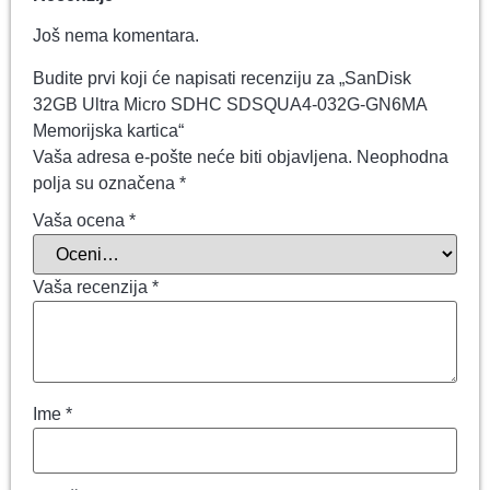
Još nema komentara.
Budite prvi koji će napisati recenziju za „SanDisk
32GB Ultra Micro SDHC SDSQUA4-032G-GN6MA
Memorijska kartica“
Vaša adresa e-pošte neće biti objavljena.
Neophodna
polja su označena
*
Vaša ocena
*
Vaša recenzija
*
Ime
*