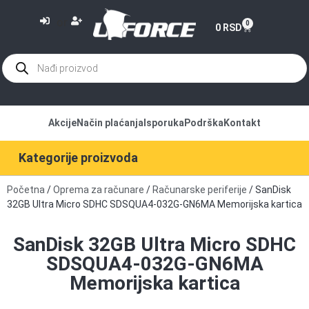
or
0
0
RSD
Akcije
Način plaćanja
Isporuka
Podrška
Kontakt
Kategorije proizvoda
Početna
/
Oprema za računare
/
Računarske periferije
/ SanDisk
32GB Ultra Micro SDHC SDSQUA4-032G-GN6MA Memorijska kartica
SanDisk 32GB Ultra Micro SDHC
SDSQUA4-032G-GN6MA
Memorijska kartica