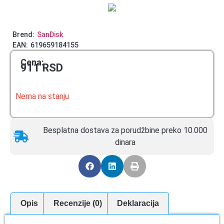
Brend:
SanDisk
EAN:
619659184155
Cena:
911
RSD
Nema na stanju
Besplatna dostava za porudžbine preko 10.000
dinara
Opis
Recenzije (0)
Deklaracija