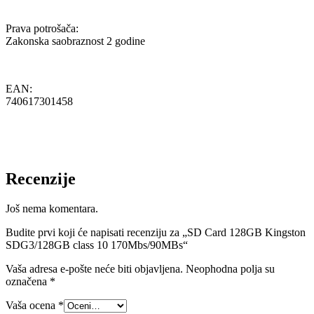
Prava potrošača:
Zakonska saobraznost 2 godine
EAN:
740617301458
Recenzije
Još nema komentara.
Budite prvi koji će napisati recenziju za „SD Card 128GB Kingston
SDG3/128GB class 10 170Mbs/90MBs“
Vaša adresa e-pošte neće biti objavljena.
Neophodna polja su
označena
*
Vaša ocena
*