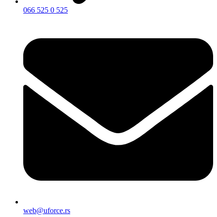
066 525 0 525
web@uforce.rs