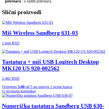
potrošača
o zaštiti potrošača.
Slični proizvodi
Miš Wireless Sandberg 631-03
1.044
RSD
Tastatura + miš USB Logitech Desktop
MK120 US 920-002562
2.482
RSD
Ocenjeno
5.00
od 5 na osnovu
1
ocene kupca
(
1
recenzija korisnika)
Numerička tastatura Sandberg USB 630-