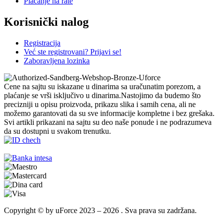
Plaćanje na rate
Korisnički nalog
Registracija
Već ste registrovani? Prijavi se!
Zaboravljena lozinka
Cene na sajtu su iskazane u dinarima sa uračunatim porezom, a
plaćanje se vrši isključivo u dinarima.Nastojimo da budemo što
precizniji u opisu proizvoda, prikazu slika i samih cena, ali ne
možemo garantovati da su sve informacije kompletne i bez grešaka.
Svi artikli prikazani na sajtu su deo naše ponude i ne podrazumeva
da su dostupni u svakom trenutku.
Copyright © by uForce 2023 – 2026 . Sva prava su zadržana.