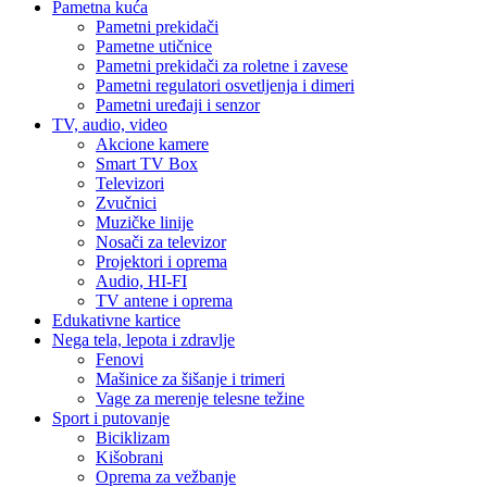
Pametna kuća
Pametni prekidači
Pametne utičnice
Pametni prekidači za roletne i zavese
Pametni regulatori osvetljenja i dimeri
Pametni uređaji i senzor
TV, audio, video
Akcione kamere
Smart TV Box
Televizori
Zvučnici
Muzičke linije
Nosači za televizor
Projektori i oprema
Audio, HI-FI
TV antene i oprema
Edukativne kartice
Nega tela, lepota i zdravlje
Fenovi
Mašinice za šišanje i trimeri
Vage za merenje telesne težine
Sport i putovanje
Biciklizam
Kišobrani
Oprema za vežbanje