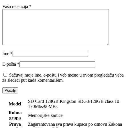
Vaša recenzija
*
Ime
*
E-pošta
*
Sačuvaj moje ime, e-poštu i veb mesto u ovom pregledaču veba
za sledeći put kada komentarišem.
SD Card 128GB Kingston SDG3/128GB class 10
Model
170Mbs/90MBs
Robna
Memorijske kartice
grupa
Prava
Zagarantovana sva prava kupaca po osnovu Zakona