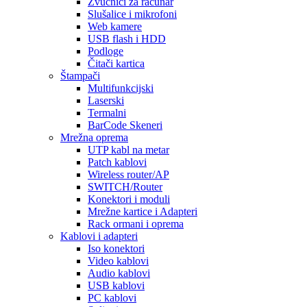
Zvučnici za računar
Slušalice i mikrofoni
Web kamere
USB flash i HDD
Podloge
Čitači kartica
Štampači
Multifunkcijski
Laserski
Termalni
BarCode Skeneri
Mrežna oprema
UTP kabl na metar
Patch kablovi
Wireless router/AP
SWITCH/Router
Konektori i moduli
Mrežne kartice i Adapteri
Rack ormani i oprema
Kablovi i adapteri
Iso konektori
Video kablovi
Audio kablovi
USB kablovi
PC kablovi