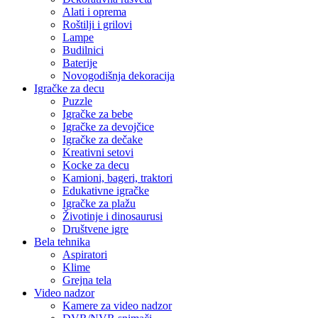
Alati i oprema
Roštilji i grilovi
Lampe
Budilnici
Baterije
Novogodišnja dekoracija
Igračke za decu
Puzzle
Igračke za bebe
Igračke za devojčice
Igračke za dečake
Kreativni setovi
Kocke za decu
Kamioni, bageri, traktori
Edukativne igračke
Igračke za plažu
Životinje i dinosaurusi
Društvene igre
Bela tehnika
Aspiratori
Klime
Grejna tela
Video nadzor
Kamere za video nadzor