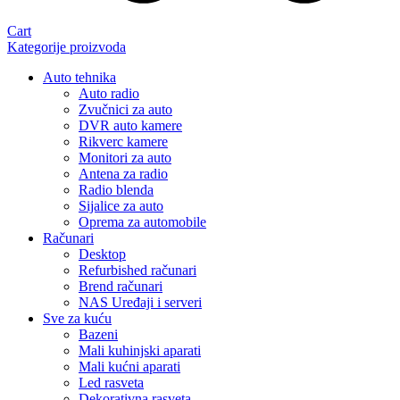
Cart
Kategorije proizvoda
Auto tehnika
Auto radio
Zvučnici za auto
DVR auto kamere
Rikverc kamere
Monitori za auto
Antena za radio
Radio blenda
Sijalice za auto
Oprema za automobile
Računari
Desktop
Refurbished računari
Brend računari
NAS Uređaji i serveri
Sve za kuću
Bazeni
Mali kuhinjski aparati
Mali kućni aparati
Led rasveta
Dekorativna rasveta