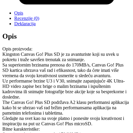
Opis
Recenzije (0)
Deklaracija
Opis
Opis proizvoda:
Kingston Canvas Go! Plus SD je za avanturiste koji su uvek u
pokretu i traže savršen trenutak za snimanje.
Sa superiornim brzinama prenosa do 170MB/s, Canvas Go! Plus
SD kartica ubrzava vaš rad i efikasnost, tako da ćete imati više
vremena da svoju kreativnost usmerite u sledeću avanturu.
Uz performanse brzine U3 i V30, snimajte zapanjujuće 4K Ultra-
HD video zapise bez brige o malim brzinama i ispuštenim
kadrovima ili snimajte fotografije brze akcije koje su besprekorne i
dosledne.
The Canvas Go! Plus SD podržava A2 klasu performansi aplikacija
kako bi se ubrzao vaš rad bržim performansama aplikacija na
pametnim telefonima i tabletima.
Gledajte na svet kao na svoje platno i ponesite svoju kreativnost i
inspiraciju na put uz Canvas Go! Plus microSD.
Bitne karakteristike: