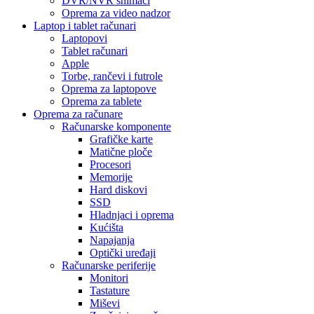
DVR/NVR snimači
Oprema za video nadzor
Laptop i tablet računari
Laptopovi
Tablet računari
Apple
Torbe, rančevi i futrole
Oprema za laptopove
Oprema za tablete
Oprema za računare
Računarske komponente
Grafičke karte
Matične ploče
Procesori
Memorije
Hard diskovi
SSD
Hladnjaci i oprema
Kućišta
Napajanja
Optički uređaji
Računarske periferije
Monitori
Tastature
Miševi