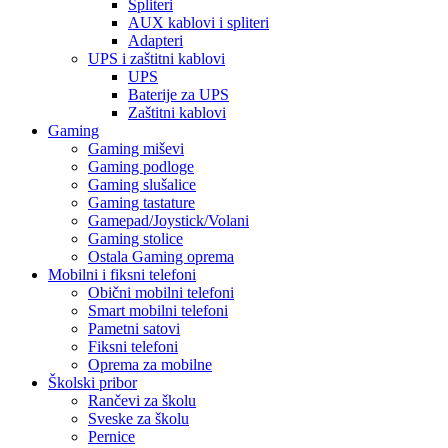
Spliteri
AUX kablovi i spliteri
Adapteri
UPS i zaštitni kablovi
UPS
Baterije za UPS
Zaštitni kablovi
Gaming
Gaming miševi
Gaming podloge
Gaming slušalice
Gaming tastature
Gamepad/Joystick/Volani
Gaming stolice
Ostala Gaming oprema
Mobilni i fiksni telefoni
Obični mobilni telefoni
Smart mobilni telefoni
Pametni satovi
Fiksni telefoni
Oprema za mobilne
Školski pribor
Rančevi za školu
Sveske za školu
Pernice