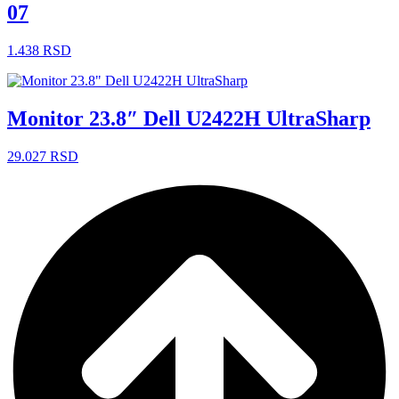
07
1.438
RSD
Monitor 23.8″ Dell U2422H UltraSharp
29.027
RSD