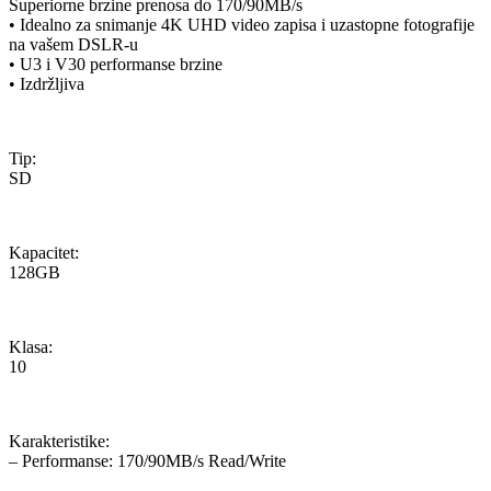
Superiorne brzine prenosa do 170/90MB/s
• Idealno za snimanje 4K UHD video zapisa i uzastopne fotografije
na vašem DSLR-u
• U3 i V30 performanse brzine
• Izdržljiva
Tip:
SD
Kapacitet:
128GB
Klasa:
10
Karakteristike:
– Performanse: 170/90MB/s Read/Write