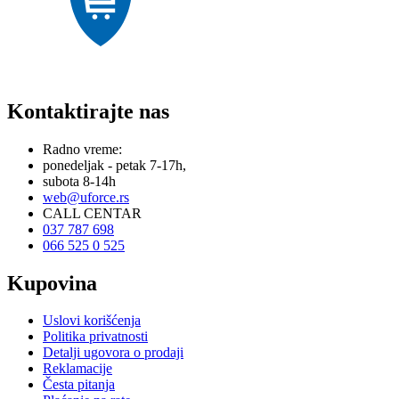
Kontaktirajte nas
Radno vreme:
ponedeljak - petak 7-17h,
subota 8-14h
web@uforce.rs
CALL CENTAR
037 787 698
066 525 0 525
Kupovina
Uslovi korišćenja
Politika privatnosti
Detalji ugovora o prodaji
Reklamacije
Česta pitanja