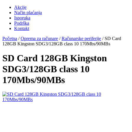
Akcije
Način plaćanja
Isporuka
Podrška
Kontakt
Početna
/
Oprema za računare
/
Računarske periferije
/ SD Card
128GB Kingston SDG3/128GB class 10 170Mbs/90MBs
SD Card 128GB Kingston
SDG3/128GB class 10
170Mbs/90MBs