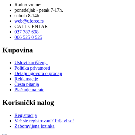
Radno vreme:
ponedeljak - petak 7-17h,
subota 8-14h
web@uforce.rs
CALL CENTAR
037 787 698
066 525 0 525
Kupovina
Uslovi korišćenja
Politika privatnosti
Detalji ugovora o prodaji
Reklamacije
Česta pitanja
Plaćanje na rate
Korisnički nalog
Registracija
Već ste registrovani? Prijavi se!
Zaboravljena lozinka