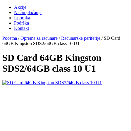
Akcije
Način plaćanja
Isporuka
Podrška
Kontakt
Početna
/
Oprema za računare
/
Računarske periferije
/ SD Card
64GB Kingston SDS2/64GB class 10 U1
SD Card 64GB Kingston
SDS2/64GB class 10 U1