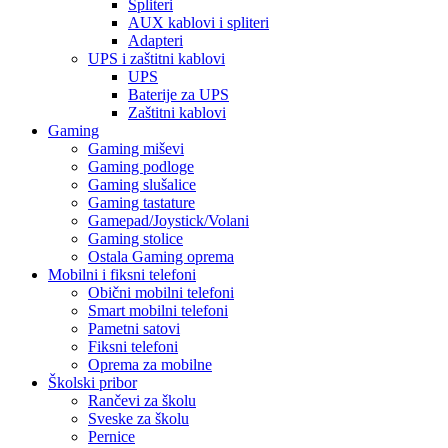
Spliteri
AUX kablovi i spliteri
Adapteri
UPS i zaštitni kablovi
UPS
Baterije za UPS
Zaštitni kablovi
Gaming
Gaming miševi
Gaming podloge
Gaming slušalice
Gaming tastature
Gamepad/Joystick/Volani
Gaming stolice
Ostala Gaming oprema
Mobilni i fiksni telefoni
Obični mobilni telefoni
Smart mobilni telefoni
Pametni satovi
Fiksni telefoni
Oprema za mobilne
Školski pribor
Rančevi za školu
Sveske za školu
Pernice