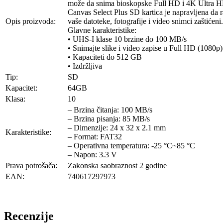
može da snima bioskopske Full HD i 4K Ultra H
Canvas Select Plus SD kartica je napravljena da r
Opis proizvoda:
vaše datoteke, fotografije i video snimci zaštićeni.
Glavne karakteristike:
• UHS-I klase 10 brzine do 100 MB/s
• Snimajte slike i video zapise u Full HD (1080
• Kapaciteti do 512 GB
• Izdržljiva
Tip:
SD
Kapacitet:
64GB
Klasa:
10
– Brzina čitanja: 100 MB/s
– Brzina pisanja: 85 MB/s
– Dimenzije: 24 x 32 x 2.1 mm
Karakteristike:
– Format: FAT32
– Operativna temperatura: -25 °C~85 °C
– Napon: 3.3 V
Prava potrošača:
Zakonska saobraznost 2 godine
EAN:
740617297973
Recenzije