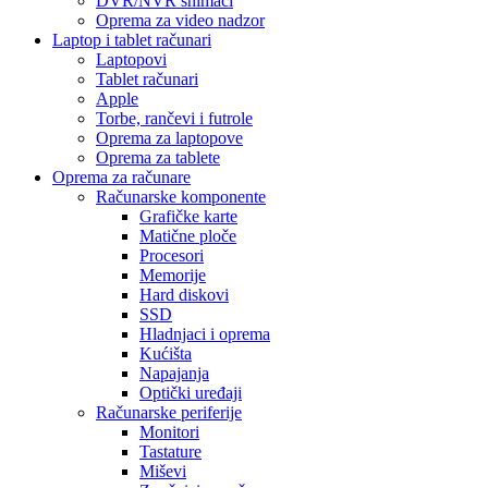
DVR/NVR snimači
Oprema za video nadzor
Laptop i tablet računari
Laptopovi
Tablet računari
Apple
Torbe, rančevi i futrole
Oprema za laptopove
Oprema za tablete
Oprema za računare
Računarske komponente
Grafičke karte
Matične ploče
Procesori
Memorije
Hard diskovi
SSD
Hladnjaci i oprema
Kućišta
Napajanja
Optički uređaji
Računarske periferije
Monitori
Tastature
Miševi