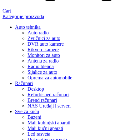
Cart
Kategorije proizvoda
Auto tehnika
Auto radio
Zvučnici za auto
DVR auto kamere
Rikverc kamere
Monitori za auto
Antena za radio
Radio blenda
Sijalice za auto
Oprema za automobile
Računari
Desktop
Refurbished računari
Brend računari
NAS Uređaji i serveri
Sve za kuću
Bazeni
Mali kuhinjski aparati
Mali kućni aparati
Led rasveta
Dekorativna rasveta