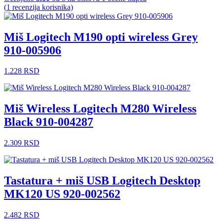
(
1
recenzija korisnika)
Miš Logitech M190 opti wireless Grey
910-005906
1.228
RSD
Miš Wireless Logitech M280 Wireless
Black 910-004287
2.309
RSD
Tastatura + miš USB Logitech Desktop
MK120 US 920-002562
2.482
RSD