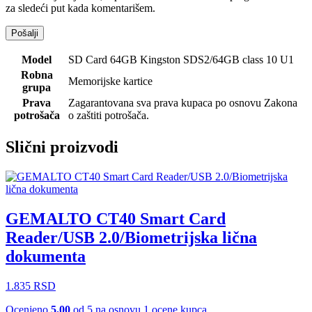
za sledeći put kada komentarišem.
Model
SD Card 64GB Kingston SDS2/64GB class 10 U1
Robna
Memorijske kartice
grupa
Prava
Zagarantovana sva prava kupaca po osnovu Zakona
potrošača
o zaštiti potrošača.
Slični proizvodi
GEMALTO CT40 Smart Card
Reader/USB 2.0/Biometrijska lična
dokumenta
1.835
RSD
Ocenjeno
5.00
od 5 na osnovu
1
ocene kupca