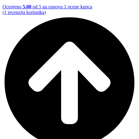
Ocenjeno
5.00
od 5 na osnovu
1
ocene kupca
(
1
recenzija korisnika)