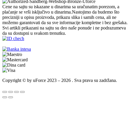
Cene na sajtu su iskazane u dinarima sa uračunatim porezom, a
plaćanje se vrši isključivo u dinarima.Nastojimo da budemo što
precizniji u opisu proizvoda, prikazu slika i samih cena, ali ne
možemo garantovati da su sve informacije kompletne i bez grešaka.
Svi artikli prikazani na sajtu su deo naše ponude i ne podrazumeva
da su dostupni u svakom trenutku.
Copyright © by uForce 2023 – 2026 . Sva prava su zadržana.