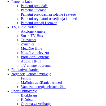
Pametna kuća
Pametni prekidači
Pametne utičnice
Pametni prekidači za roletne i zavese
Pametni regulatori osvetljenja i dimeri
Pametni uređaji i senzor
TV, audio, video
Akcione kamere
Smart TV Box
Televizori
Zvučnici
Muzičke linije
Nosači za televizor
Projektori i oprema
Audio, HI-FI
TV antene i oprema
Edukativne kartice
Nega tela, lepota i zdravlje
Fenovi
Mašinice za šišanje i trimeri
Vage za merenje telesne težine
Sport i putovanje
Biciklizam
Kišobrani
Oprema za vežbanje