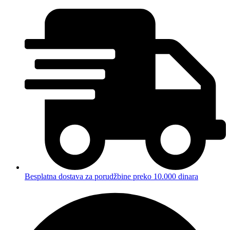
Besplatna dostava za porudžbine preko 10.000 dinara