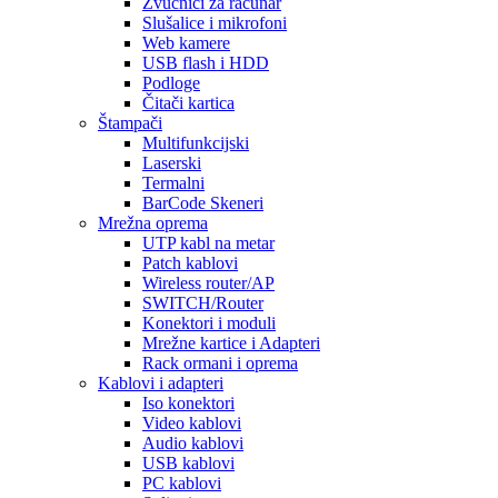
Zvučnici za računar
Slušalice i mikrofoni
Web kamere
USB flash i HDD
Podloge
Čitači kartica
Štampači
Multifunkcijski
Laserski
Termalni
BarCode Skeneri
Mrežna oprema
UTP kabl na metar
Patch kablovi
Wireless router/AP
SWITCH/Router
Konektori i moduli
Mrežne kartice i Adapteri
Rack ormani i oprema
Kablovi i adapteri
Iso konektori
Video kablovi
Audio kablovi
USB kablovi
PC kablovi