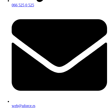
066 525 0 525
web@uforce.rs