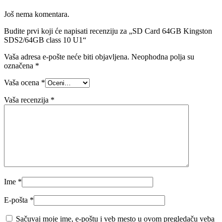
Još nema komentara.
Budite prvi koji će napisati recenziju za „SD Card 64GB Kingston
SDS2/64GB class 10 U1“
Vaša adresa e-pošte neće biti objavljena.
Neophodna polja su
označena
*
Vaša ocena
*
Vaša recenzija
*
Ime
*
E-pošta
*
Sačuvaj moje ime, e-poštu i veb mesto u ovom pregledaču veba