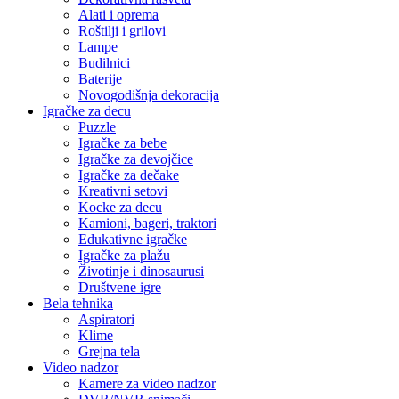
Alati i oprema
Roštilji i grilovi
Lampe
Budilnici
Baterije
Novogodišnja dekoracija
Igračke za decu
Puzzle
Igračke za bebe
Igračke za devojčice
Igračke za dečake
Kreativni setovi
Kocke za decu
Kamioni, bageri, traktori
Edukativne igračke
Igračke za plažu
Životinje i dinosaurusi
Društvene igre
Bela tehnika
Aspiratori
Klime
Grejna tela
Video nadzor
Kamere za video nadzor