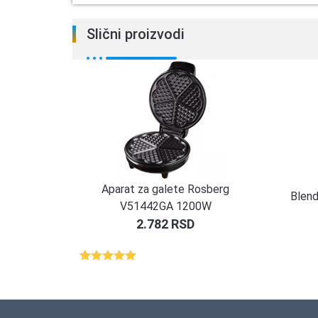
Slični proizvodi
Aparat za galete Rosberg
Blen
V51442GA 1200W
2.782
RSD
Ocenjeno
1
5.00
od 5
na osnovu
ocene
kupca