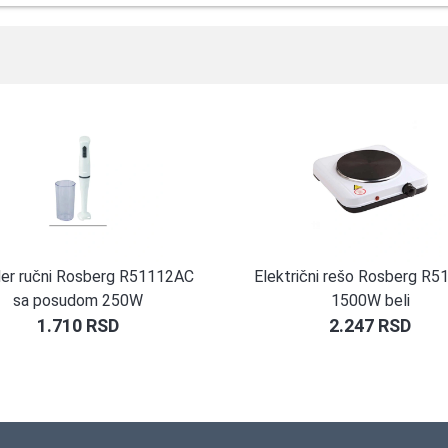
der ručni Rosberg R51112AC
Električni rešo Rosberg R
sa posudom 250W
1500W beli
1.710
RSD
2.247
RSD