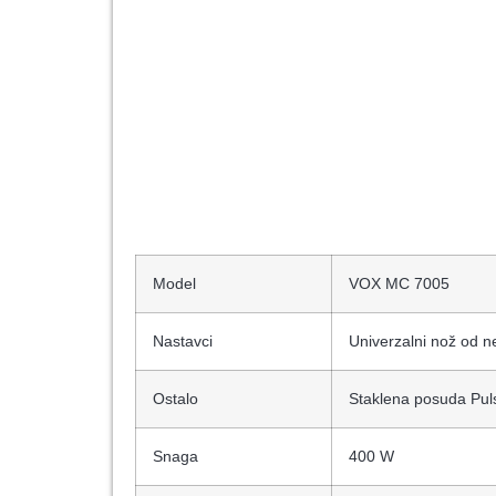
Model
VOX MC 7005
Nastavci
Univerzalni nož od n
Ostalo
Staklena posuda Puls
Snaga
400 W