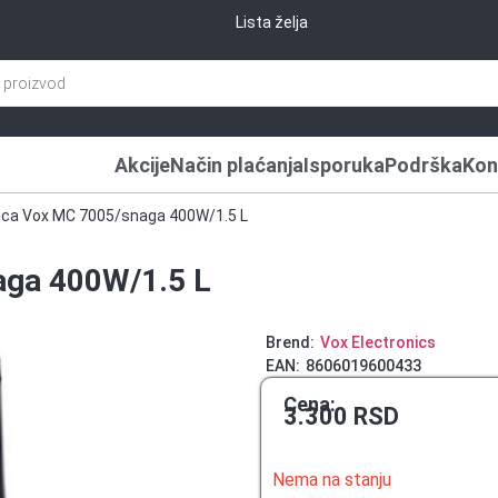
Lista želja
Akcije
Način plaćanja
Isporuka
Podrška
Kon
ica Vox MC 7005/snaga 400W/1.5 L
aga 400W/1.5 L
Brend:
Vox Electronics
EAN:
8606019600433
Cena:
3.300
RSD
Nema na stanju