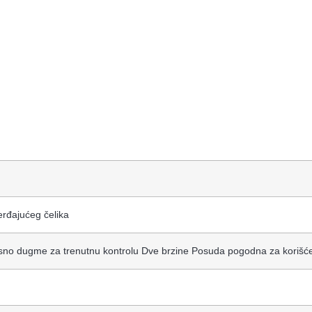
erđajućeg čelika
no dugme za trenutnu kontrolu Dve brzine Posuda pogodna za korišćen