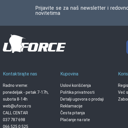
Prijavite se za naš newsletter i redovn
novitetima
Kontaktirajte nas
Kupovina
Koris
Radno vreme:
Uslovi korišćenja
Regis
ponedeljak - petak 7-17h,
Politika privatnosti
Već s
subota 8-14h
Detalji ugovora o prodaji
Zabor
web@uforce.rs
Reklamacije
CALL CENTAR
Česta pitanja
037 787 698
Plaćanje na rate
066 525 0 525