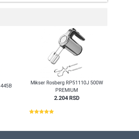
Mikser Rosberg RP51110J 500W
51445B
PREMIUM
2.204
RSD
Ocenjeno
1
5.00
od 5
na osnovu
ocene
kupca