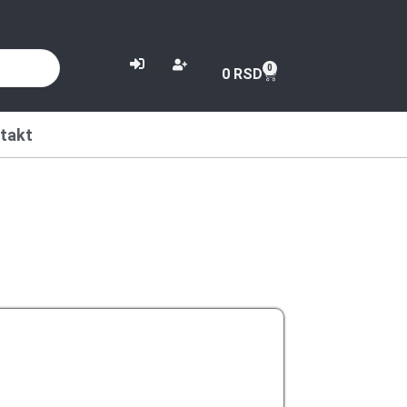
or
0
0
RSD
takt