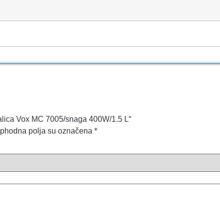
ckalica Vox MC 7005/snaga 400W/1.5 L“
phodna polja su označena
*