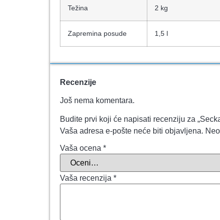
Težina
2 kg
Zapremina posude
1,5 l
Recenzije
Još nema komentara.
Budite prvi koji će napisati recenziju za „Se
Vaša adresa e-pošte neće biti objavljena.
Neo
Vaša ocena
*
Vaša recenzija
*