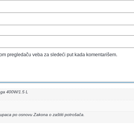
vom pregledaču veba za sledeći put kada komentarišem.
aga 400W/1.5 L
upaca po osnovu Zakona o zaštiti potrošača.