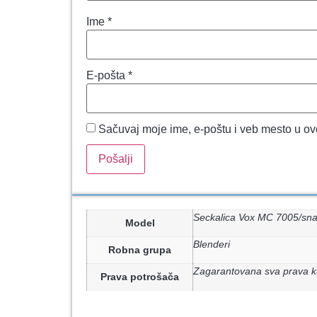
Ime
*
E-pošta
*
Sačuvaj moje ime, e-poštu i veb mesto u o
Seckalica Vox MC 7005/sn
Model
Blenderi
Robna grupa
Zagarantovana sva prava k
Prava potrošača