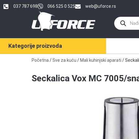
037 787 698
066 525 0 525
web@uforce.rs
Kategorije proizvoda
Početna
/
Sve za kuću
/
Mali kuhinjski aparati
/ Seckal
Seckalica Vox MC 7005/sn