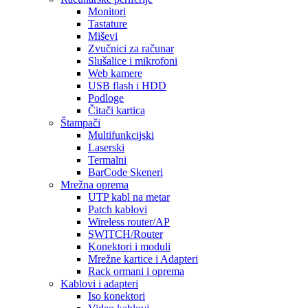
Monitori
Tastature
Miševi
Zvučnici za računar
Slušalice i mikrofoni
Web kamere
USB flash i HDD
Podloge
Čitači kartica
Štampači
Multifunkcijski
Laserski
Termalni
BarCode Skeneri
Mrežna oprema
UTP kabl na metar
Patch kablovi
Wireless router/AP
SWITCH/Router
Konektori i moduli
Mrežne kartice i Adapteri
Rack ormani i oprema
Kablovi i adapteri
Iso konektori