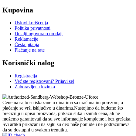
Kupovina
Uslovi korišćenja
Politika privatnosti
Detalji ugovora o prodaji
Reklamacije
Česta pitanja
Plaćanje na rate
Korisnički nalog
Registracija
Već ste registrovani? Prijavi se!
Zaboravljena lozinka
Cene na sajtu su iskazane u dinarima sa uračunatim porezom, a
plaćanje se vrši isključivo u dinarima.Nastojimo da budemo što
precizniji u opisu proizvoda, prikazu slika i samih cena, ali ne
možemo garantovati da su sve informacije kompletne i bez grešaka.
Svi artikli prikazani na sajtu su deo naše ponude i ne podrazumeva
da su dostupni u svakom trenutku.