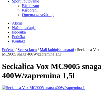
Sport i putovanje
Biciklizam
Kišobrani
Oprema za vežbanje
Akcije
Način plaćanja
Isporuka
Podrška
Kontakt
Početna
/
Sve za kuću
/
Mali kuhinjski aparati
/ Seckalica Vox
MC9005 snaga 400W/zapremina 1,5l
Seckalica Vox MC9005 snaga
400W/zapremina 1,5l