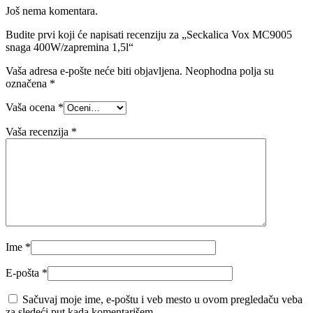
Još nema komentara.
Budite prvi koji će napisati recenziju za „Seckalica Vox MC9005
snaga 400W/zapremina 1,5l“
Vaša adresa e-pošte neće biti objavljena.
Neophodna polja su
označena
*
Vaša ocena
*
Vaša recenzija
*
Ime
*
E-pošta
*
Sačuvaj moje ime, e-poštu i veb mesto u ovom pregledaču veba
za sledeći put kada komentarišem.