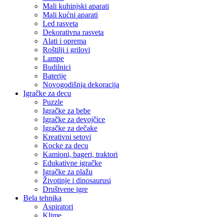
Mali kuhinjski aparati
Mali kućni aparati
Led rasveta
Dekorativna rasveta
Alati i oprema
Roštilji i grilovi
Lampe
Budilnici
Baterije
Novogodišnja dekoracija
Igračke za decu
Puzzle
Igračke za bebe
Igračke za devojčice
Igračke za dečake
Kreativni setovi
Kocke za decu
Kamioni, bageri, traktori
Edukativne igračke
Igračke za plažu
Životinje i dinosaurusi
Društvene igre
Bela tehnika
Aspiratori
Klime