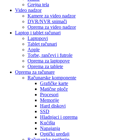
Grejna tela
Video nadzor
Kamere za video nadzor
DVR/NVR snimači
Oprema za video nadzor
Laptop i tablet računari
Laptopovi
Tablet računari
Apple
Torbe, rančevi i futrole
Oprema za laptopove
Oprema za tablete
Oprema za računare
Računarske komponente
Grafičke karte
Matične ploče
Procesori
Memorije
Hard diskovi
SSD
Hladnjaci i oprema
Kućišta
Napajanja
Optički uređaji
Računarske periferije