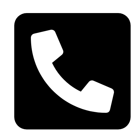
Skočite
na
sadržaj