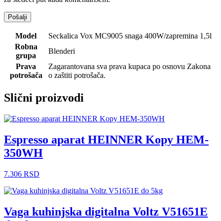
Model
Seckalica Vox MC9005 snaga 400W/zapremina 1,5l
Robna
Blenderi
grupa
Prava
Zagarantovana sva prava kupaca po osnovu Zakona
potrošača
o zaštiti potrošača.
Slični proizvodi
Espresso aparat HEINNER Kopy HEM-
350WH
7.306
RSD
Vaga kuhinjska digitalna Voltz V51651E