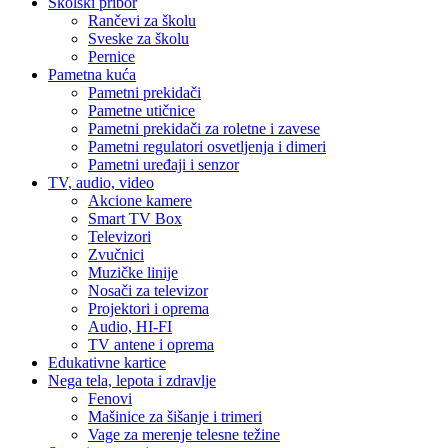
Školski pribor
Rančevi za školu
Sveske za školu
Pernice
Pametna kuća
Pametni prekidači
Pametne utičnice
Pametni prekidači za roletne i zavese
Pametni regulatori osvetljenja i dimeri
Pametni uređaji i senzor
TV, audio, video
Akcione kamere
Smart TV Box
Televizori
Zvučnici
Muzičke linije
Nosači za televizor
Projektori i oprema
Audio, HI-FI
TV antene i oprema
Edukativne kartice
Nega tela, lepota i zdravlje
Fenovi
Mašinice za šišanje i trimeri
Vage za merenje telesne težine