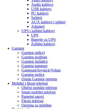
Video kablovi
Audio kablovi
USB kablovi
PC kablovi
Spliteri
AUX kablovi i spliteri
Adapteri
UPS i zaštitni kablovi
UPS
Baterije za UPS
Zaštitni kablovi
Gaming
Gaming miševi
Gaming podloge
Gaming slušalice
Gaming tastature
Gamepad/Joystick/Volani
Gaming stolice
Ostala Gaming oprema
Mobilni i fiksni telefoni
Obični mobilni telefoni
Smart mobilni telefoni
Pametni satovi
Fiksni telefoni
Oprema za mobilne