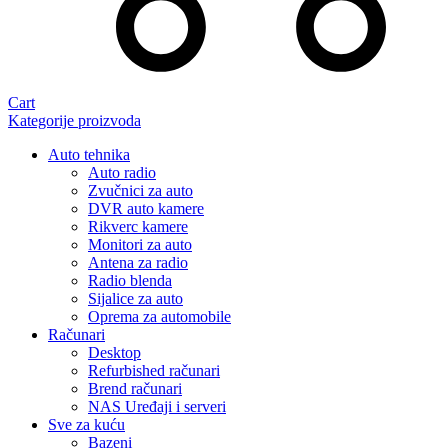
Cart
Kategorije proizvoda
Auto tehnika
Auto radio
Zvučnici za auto
DVR auto kamere
Rikverc kamere
Monitori za auto
Antena za radio
Radio blenda
Sijalice za auto
Oprema za automobile
Računari
Desktop
Refurbished računari
Brend računari
NAS Uređaji i serveri
Sve za kuću
Bazeni