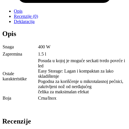
Opis
Recenzije (0)
Deklaracija
Opis
Snaga
400 W
Zapremina
1.5 l
Posuda u kojoj je moguće seckati tvrdo povrće i
led
Easy Storage: Lagan i kompaktan za lako
Ostale
skladištenje
karakteristike
Pogodna za korišćenje u mikrotalasnoj pećnici,
zakrivljeni nož od nerđajućeg
čelika za maksimalan efekat
Boja
Crna/Inox
Recenzije