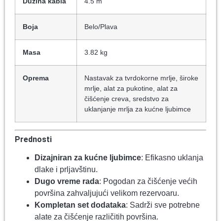
Dužina kabla
4.5 m
Boja
Belo/Plava
Masa
3.82 kg
Oprema
Nastavak za tvrdokorne mrlje, široke
mrlje, alat za pukotine, alat za
čišćenje creva, sredstvo za
uklanjanje mrlja za kućne ljubimce
Prednosti
Dizajniran za kućne ljubimce
: Efikasno uklanja
dlake i prljavštinu.
Dugo vreme rada
: Pogodan za čišćenje većih
površina zahvaljujući velikom rezervoaru.
Kompletan set dodataka
: Sadrži sve potrebne
alate za čišćenje različitih površina.