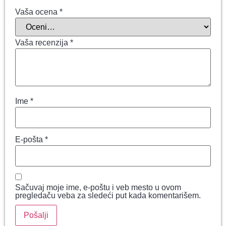
Vaša ocena
*
Vaša recenzija
*
Ime
*
E-pošta
*
Sačuvaj moje ime, e-poštu i veb mesto u ovom
pregledaču veba za sledeći put kada komentarišem.