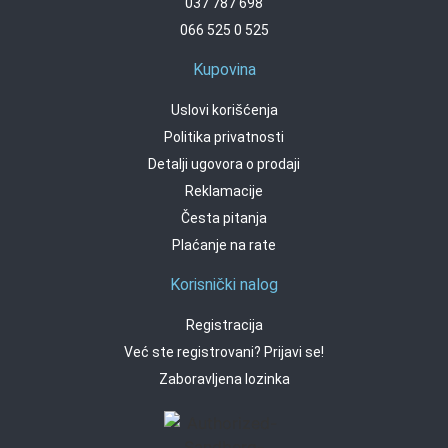
037 787 698
066 525 0 525
Kupovina
Uslovi korišćenja
Politika privatnosti
Detalji ugovora o prodaji
Reklamacije
Česta pitanja
Plaćanje na rate
Korisnički nalog
Registracija
Već ste registrovani? Prijavi se!
Zaboravljena lozinka