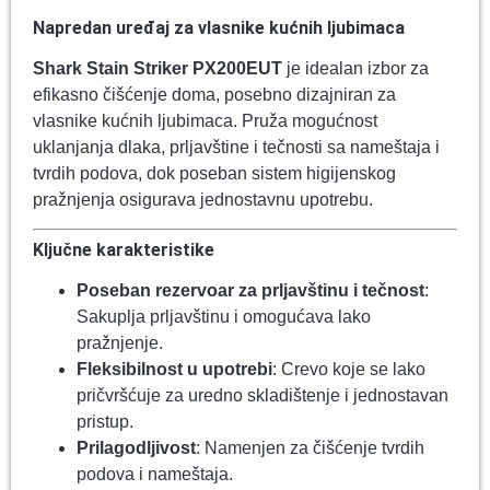
Napredan uređaj za vlasnike kućnih ljubimaca
Shark Stain Striker PX200EUT
je idealan izbor za
efikasno čišćenje doma, posebno dizajniran za
vlasnike kućnih ljubimaca. Pruža mogućnost
uklanjanja dlaka, prljavštine i tečnosti sa nameštaja i
tvrdih podova, dok poseban sistem higijenskog
pražnjenja osigurava jednostavnu upotrebu.
Ključne karakteristike
Poseban rezervoar za prljavštinu i tečnost
:
Sakuplja prljavštinu i omogućava lako
pražnjenje.
Fleksibilnost u upotrebi
: Crevo koje se lako
pričvršćuje za uredno skladištenje i jednostavan
pristup.
Prilagodljivost
: Namenjen za čišćenje tvrdih
podova i nameštaja.