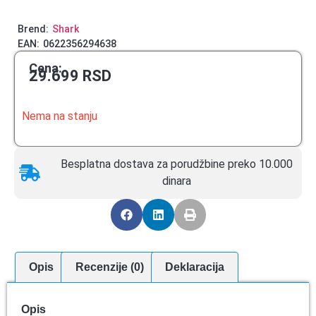
Brend:
Shark
EAN:
0622356294638
Cena:
29.699
RSD
Nema na stanju
Besplatna dostava za porudžbine preko 10.000
dinara
Opis
Recenzije (0)
Deklaracija
Opis