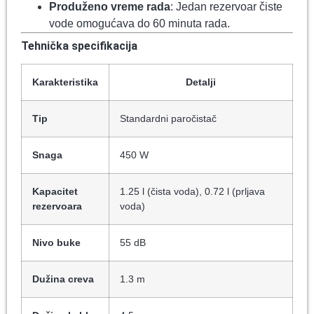
Produženo vreme rada
: Jedan rezervoar čiste
vode omogućava do 60 minuta rada.
Tehnička specifikacija
Karakteristika
Detalji
Tip
Standardni paročistač
Snaga
450 W
Kapacitet
1.25 l (čista voda), 0.72 l (prljava
rezervoara
voda)
Nivo buke
55 dB
Dužina creva
1.3 m