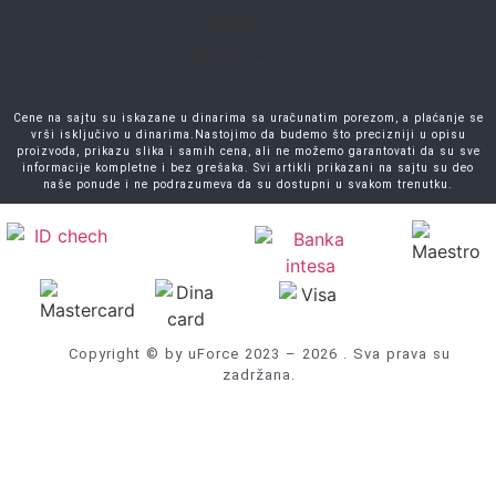
Cene na sajtu su iskazane u dinarima sa uračunatim porezom, a plaćanje se
vrši isključivo u dinarima.Nastojimo da budemo što precizniji u opisu
proizvoda, prikazu slika i samih cena, ali ne možemo garantovati da su sve
informacije kompletne i bez grešaka. Svi artikli prikazani na sajtu su deo
naše ponude i ne podrazumeva da su dostupni u svakom trenutku.
Copyright © by uForce 2023 – 2026 . Sva prava su
zadržana.