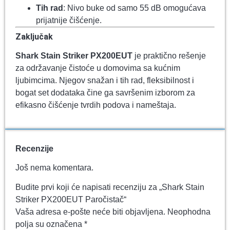
Tih rad
: Nivo buke od samo 55 dB omogućava
prijatnije čišćenje.
Zaključak
Shark Stain Striker PX200EUT
je praktično rešenje
za održavanje čistoće u domovima sa kućnim
ljubimcima. Njegov snažan i tih rad, fleksibilnost i
bogat set dodataka čine ga savršenim izborom za
efikasno čišćenje tvrdih podova i nameštaja.
Recenzije
Još nema komentara.
Budite prvi koji će napisati recenziju za „Shark Stain
Striker PX200EUT Paročistač“
Vaša adresa e-pošte neće biti objavljena.
Neophodna
polja su označena
*