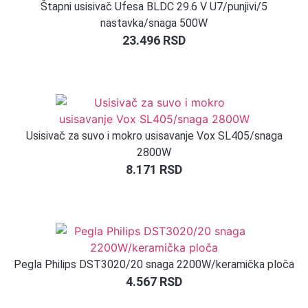
Štapni usisivač Ufesa BLDC 29.6 V U7/punjivi/5
nastavka/snaga 500W
23.496
RSD
Usisivač za suvo i mokro usisavanje Vox SL405/snaga
2800W
8.171
RSD
Pegla Philips DST3020/20 snaga 2200W/keramička ploča
4.567
RSD