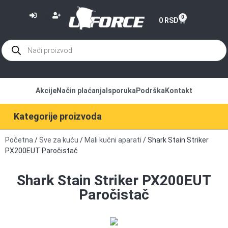
or
0
0
RSD
Akcije
Način plaćanja
Isporuka
Podrška
Kontakt
Kategorije proizvoda
Početna
/
Sve za kuću
/
Mali kućni aparati
/ Shark Stain Striker
PX200EUT Paročistač
Shark Stain Striker PX200EUT
Paročistač