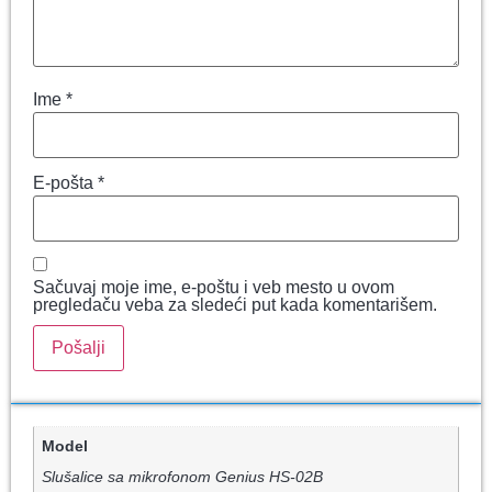
Ime
*
E-pošta
*
Sačuvaj moje ime, e-poštu i veb mesto u ovom
pregledaču veba za sledeći put kada komentarišem.
Model
Slušalice sa mikrofonom Genius HS-02B