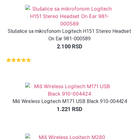
Slušalice sa mikrofonom Logitech H151 Stereo Headset
On Ear 981-000589
2.100
RSD
Ocenjeno
1
5.00
od 5
na osnovu
ocene
kupca
Miš Wireless Logitech M171 USB Black 910-004424
1.221
RSD