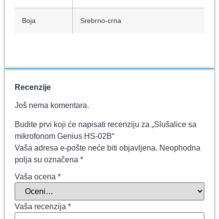
Boja
Srebrno-crna
Recenzije
Još nema komentara.
Budite prvi koji će napisati recenziju za „Slušalice sa
mikrofonom Genius HS-02B“
Vaša adresa e-pošte neće biti objavljena.
Neophodna
polja su označena
*
Vaša ocena
*
Vaša recenzija
*