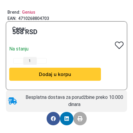
Brend:
Genius
EAN:
4710268804703
Cena:
568
RSD
Na stanju
Dodaj u korpu
Besplatna dostava za porudžbine preko 10.000
dinara