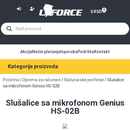
or
0
0
RSD
Akcije
Način plaćanja
Isporuka
Podrška
Kontakt
Kategorije proizvoda
Početna
/
Oprema za računare
/
Računarske periferije
/ Slušalice
sa mikrofonom Genius HS-02B
Slušalice sa mikrofonom Genius
HS-02B