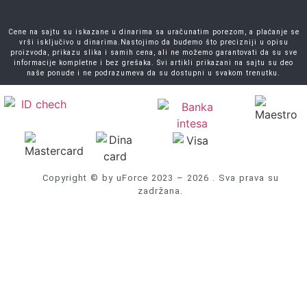
Cene na sajtu su iskazane u dinarima sa uračunatim porezom, a plaćanje se
vrši isključivo u dinarima.Nastojimo da budemo što precizniji u opisu
proizvoda, prikazu slika i samih cena, ali ne možemo garantovati da su sve
informacije kompletne i bez grešaka. Svi artikli prikazani na sajtu su deo
naše ponude i ne podrazumeva da su dostupni u svakom trenutku.
Copyright © by uForce 2023 – 2026 . Sva prava su
zadržana.