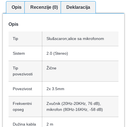
Opis
Recenzije (0)
Deklaracija
Opis
Tip
Slu&scaron;alice sa mikrofonom
Sistem
2.0 (Stereo)
Tip
Žične
povezivosti
Povezivost
2x 3.5mm
Frekventni
Zvučnik (20Hz-20KHz, 76 dB),
opseg
mikrofon (80Hz-16KHz, -58 dB)
Dužina kabla
2 m