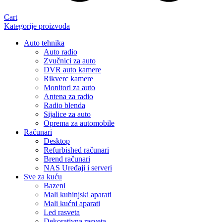
Cart
Kategorije proizvoda
Auto tehnika
Auto radio
Zvučnici za auto
DVR auto kamere
Rikverc kamere
Monitori za auto
Antena za radio
Radio blenda
Sijalice za auto
Oprema za automobile
Računari
Desktop
Refurbished računari
Brend računari
NAS Uređaji i serveri
Sve za kuću
Bazeni
Mali kuhinjski aparati
Mali kućni aparati
Led rasveta
Dekorativna rasveta