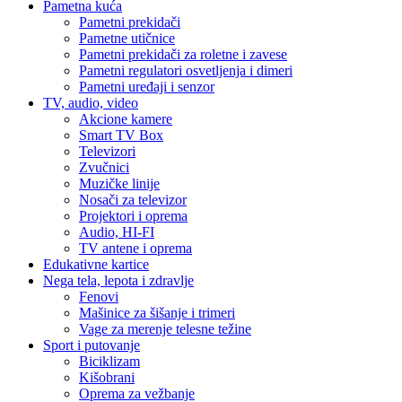
Pametna kuća
Pametni prekidači
Pametne utičnice
Pametni prekidači za roletne i zavese
Pametni regulatori osvetljenja i dimeri
Pametni uređaji i senzor
TV, audio, video
Akcione kamere
Smart TV Box
Televizori
Zvučnici
Muzičke linije
Nosači za televizor
Projektori i oprema
Audio, HI-FI
TV antene i oprema
Edukativne kartice
Nega tela, lepota i zdravlje
Fenovi
Mašinice za šišanje i trimeri
Vage za merenje telesne težine
Sport i putovanje
Biciklizam
Kišobrani
Oprema za vežbanje