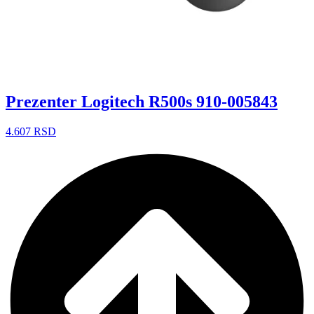
Prezenter Logitech R500s 910-005843
4.607
RSD