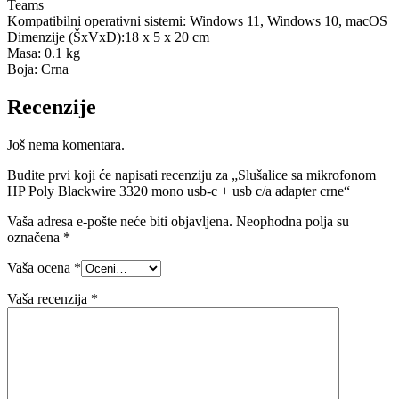
Teams
Kompatibilni operativni sistemi: Windows 11, Windows 10, macOS
Dimenzije (ŠxVxD):18 x 5 x 20 cm
Masa: 0.1 kg
Boja: Crna
Recenzije
Još nema komentara.
Budite prvi koji će napisati recenziju za „Slušalice sa mikrofonom
HP Poly Blackwire 3320 mono usb-c + usb c/a adapter crne“
Vaša adresa e-pošte neće biti objavljena.
Neophodna polja su
označena
*
Vaša ocena
*
Vaša recenzija
*