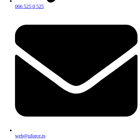
066 525 0 525
web@uforce.rs