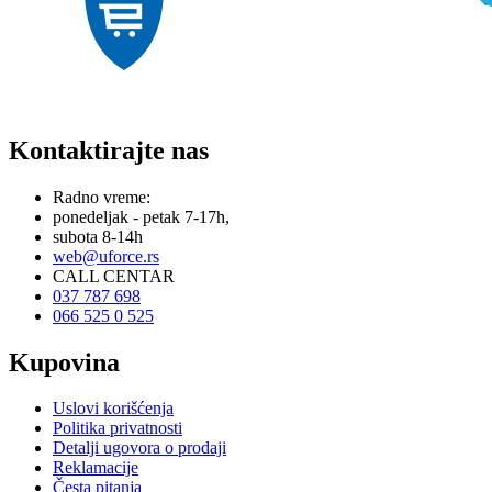
Kontaktirajte nas
Radno vreme:
ponedeljak - petak 7-17h,
subota 8-14h
web@uforce.rs
CALL CENTAR
037 787 698
066 525 0 525
Kupovina
Uslovi korišćenja
Politika privatnosti
Detalji ugovora o prodaji
Reklamacije
Česta pitanja