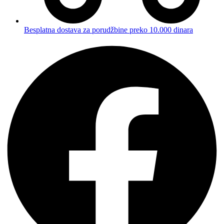
Besplatna dostava za porudžbine preko 10.000 dinara