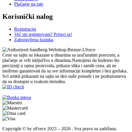
Plaćanje na rate
Korisnički nalog
Registracija
Već ste registrovani? Prijavi se!
Zaboravljena lozinka
Cene na sajtu su iskazane u dinarima sa uračunatim porezom, a
plaćanje se vrši isključivo u dinarima.Nastojimo da budemo što
precizniji u opisu proizvoda, prikazu slika i samih cena, ali ne
možemo garantovati da su sve informacije kompletne i bez grešaka.
Svi artikli prikazani na sajtu su deo naše ponude i ne podrazumeva
da su dostupni u svakom trenutku.
Copyright © by uForce 2023 – 2026 . Sva prava su zadržana.