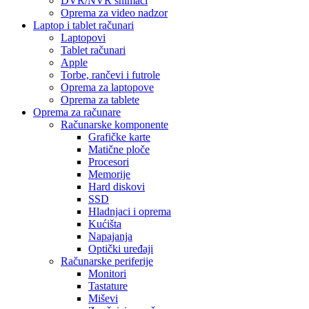
DVR/NVR snimači
Oprema za video nadzor
Laptop i tablet računari
Laptopovi
Tablet računari
Apple
Torbe, rančevi i futrole
Oprema za laptopove
Oprema za tablete
Oprema za računare
Računarske komponente
Grafičke karte
Matične ploče
Procesori
Memorije
Hard diskovi
SSD
Hladnjaci i oprema
Kućišta
Napajanja
Optički uređaji
Računarske periferije
Monitori
Tastature
Miševi