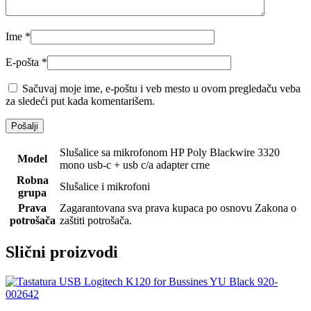
Ime
*
E-pošta
*
Sačuvaj moje ime, e-poštu i veb mesto u ovom pregledaču veba
za sledeći put kada komentarišem.
Slušalice sa mikrofonom HP Poly Blackwire 3320
Model
mono usb-c + usb c/a adapter crne
Robna
Slušalice i mikrofoni
grupa
Prava
Zagarantovana sva prava kupaca po osnovu Zakona o
potrošača
zaštiti potrošača.
Slični proizvodi