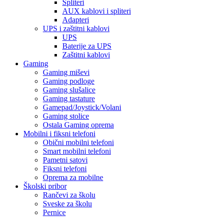
Spliteri
AUX kablovi i spliteri
Adapteri
UPS i zaštitni kablovi
UPS
Baterije za UPS
Zaštitni kablovi
Gaming
Gaming miševi
Gaming podloge
Gaming slušalice
Gaming tastature
Gamepad/Joystick/Volani
Gaming stolice
Ostala Gaming oprema
Mobilni i fiksni telefoni
Obični mobilni telefoni
Smart mobilni telefoni
Pametni satovi
Fiksni telefoni
Oprema za mobilne
Školski pribor
Rančevi za školu
Sveske za školu
Pernice