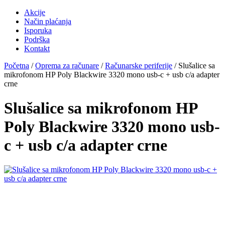
Akcije
Način plaćanja
Isporuka
Podrška
Kontakt
Početna
/
Oprema za računare
/
Računarske periferije
/ Slušalice sa
mikrofonom HP Poly Blackwire 3320 mono usb-c + usb c/a adapter
crne
Slušalice sa mikrofonom HP
Poly Blackwire 3320 mono usb-
c + usb c/a adapter crne