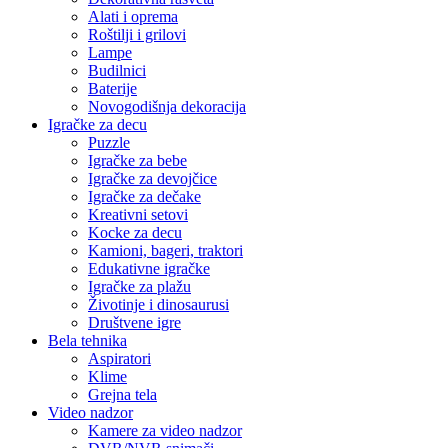
Alati i oprema
Roštilji i grilovi
Lampe
Budilnici
Baterije
Novogodišnja dekoracija
Igračke za decu
Puzzle
Igračke za bebe
Igračke za devojčice
Igračke za dečake
Kreativni setovi
Kocke za decu
Kamioni, bageri, traktori
Edukativne igračke
Igračke za plažu
Životinje i dinosaurusi
Društvene igre
Bela tehnika
Aspiratori
Klime
Grejna tela
Video nadzor
Kamere za video nadzor