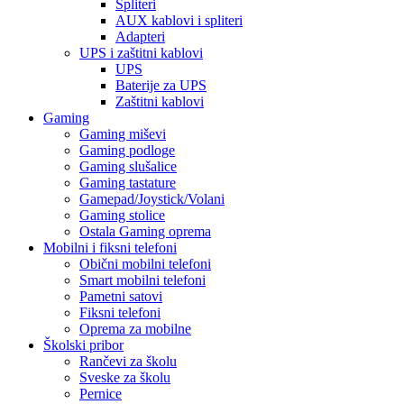
Spliteri
AUX kablovi i spliteri
Adapteri
UPS i zaštitni kablovi
UPS
Baterije za UPS
Zaštitni kablovi
Gaming
Gaming miševi
Gaming podloge
Gaming slušalice
Gaming tastature
Gamepad/Joystick/Volani
Gaming stolice
Ostala Gaming oprema
Mobilni i fiksni telefoni
Obični mobilni telefoni
Smart mobilni telefoni
Pametni satovi
Fiksni telefoni
Oprema za mobilne
Školski pribor
Rančevi za školu
Sveske za školu
Pernice