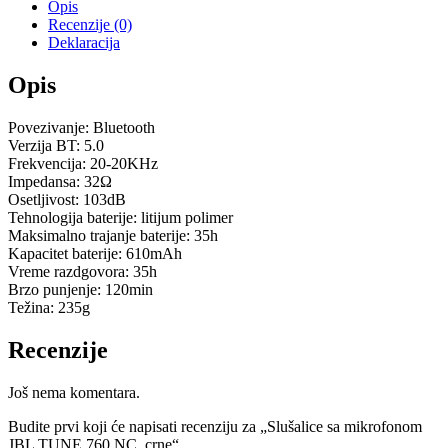
Opis
Recenzije (0)
Deklaracija
Opis
Povezivanje: Bluetooth
Verzija BT: 5.0
Frekvencija: 20-20KHz
Impedansa: 32Ω
Osetljivost: 103dB
Tehnologija baterije: litijum polimer
Maksimalno trajanje baterije: 35h
Kapacitet baterije: 610mAh
Vreme razdgovora: 35h
Brzo punjenje: 120min
Težina: 235g
Recenzije
Još nema komentara.
Budite prvi koji će napisati recenziju za „Slušalice sa mikrofonom
JBL TUNE 760 NC, crne“