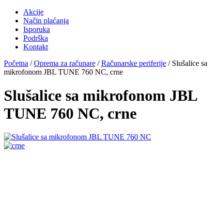
Akcije
Način plaćanja
Isporuka
Podrška
Kontakt
Početna
/
Oprema za računare
/
Računarske periferije
/ Slušalice sa
mikrofonom JBL TUNE 760 NC, crne
Slušalice sa mikrofonom JBL
TUNE 760 NC, crne