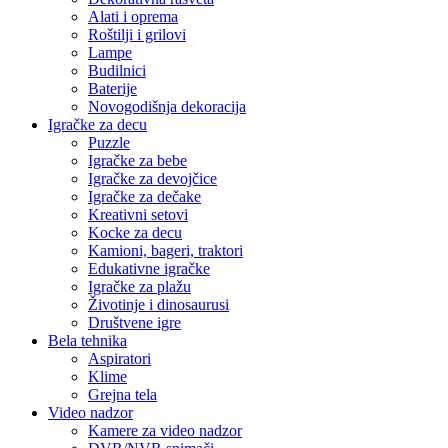
Alati i oprema
Roštilji i grilovi
Lampe
Budilnici
Baterije
Novogodišnja dekoracija
Igračke za decu
Puzzle
Igračke za bebe
Igračke za devojčice
Igračke za dečake
Kreativni setovi
Kocke za decu
Kamioni, bageri, traktori
Edukativne igračke
Igračke za plažu
Životinje i dinosaurusi
Društvene igre
Bela tehnika
Aspiratori
Klime
Grejna tela
Video nadzor
Kamere za video nadzor