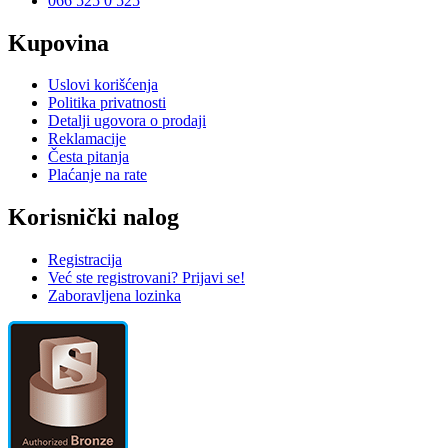
066 525 0 525
Kupovina
Uslovi korišćenja
Politika privatnosti
Detalji ugovora o prodaji
Reklamacije
Česta pitanja
Plaćanje na rate
Korisnički nalog
Registracija
Već ste registrovani? Prijavi se!
Zaboravljena lozinka