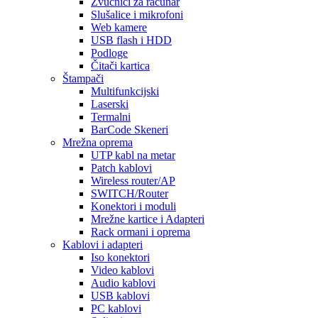
Zvučnici za računar
Slušalice i mikrofoni
Web kamere
USB flash i HDD
Podloge
Čitači kartica
Štampači
Multifunkcijski
Laserski
Termalni
BarCode Skeneri
Mrežna oprema
UTP kabl na metar
Patch kablovi
Wireless router/AP
SWITCH/Router
Konektori i moduli
Mrežne kartice i Adapteri
Rack ormani i oprema
Kablovi i adapteri
Iso konektori
Video kablovi
Audio kablovi
USB kablovi
PC kablovi