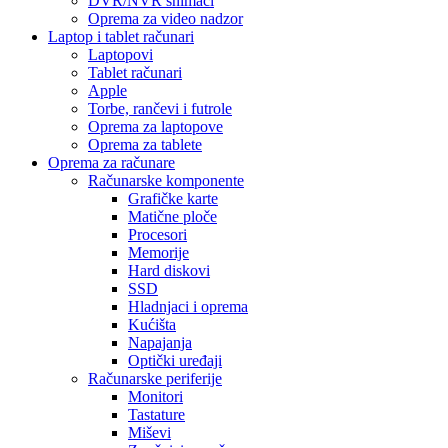
DVR/NVR snimači
Oprema za video nadzor
Laptop i tablet računari
Laptopovi
Tablet računari
Apple
Torbe, rančevi i futrole
Oprema za laptopove
Oprema za tablete
Oprema za računare
Računarske komponente
Grafičke karte
Matične ploče
Procesori
Memorije
Hard diskovi
SSD
Hladnjaci i oprema
Kućišta
Napajanja
Optički uređaji
Računarske periferije
Monitori
Tastature
Miševi