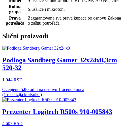
Model
Slušalice sa mikrofonom JBL TUNE 760 NC, crne
Robna
Slušalice i mikrofoni
grupa
Prava
Zagarantovana sva prava kupaca po osnovu Zakona
potrošača
o zaštiti potrošača.
Slični proizvodi
Podloga Sandberg Gamer 32x24x0,3cm
520-32
1.044
RSD
Ocenjeno
5.00
od 5 na osnovu
1
ocene kupca
(
1
recenzija korisnika)
Prezenter Logitech R500s 910-005843
4.607
RSD