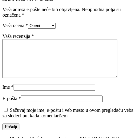
Vaša adresa e-pošte neće biti objavljena.
Neophodna polja su
označena
*
Vaša ocena
*
Vaša recenzija
*
Ime
*
E-pošta
*
Sačuvaj moje ime, e-poštu i veb mesto u ovom pregledaču veba
za sledeći put kada komentarišem.