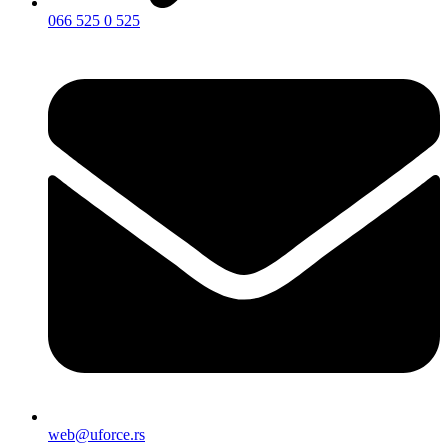
066 525 0 525
web@uforce.rs