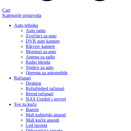
Cart
Kategorije proizvoda
Auto tehnika
Auto radio
Zvučnici za auto
DVR auto kamere
Rikverc kamere
Monitori za auto
Antena za radio
Radio blenda
Sijalice za auto
Oprema za automobile
Računari
Desktop
Refurbished računari
Brend računari
NAS Uređaji i serveri
Sve za kuću
Bazeni
Mali kuhinjski aparati
Mali kućni aparati
Led rasveta
Dekorativna rasveta