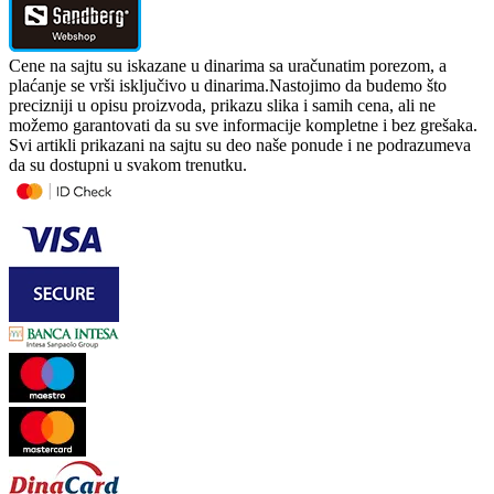
Cene na sajtu su iskazane u dinarima sa uračunatim porezom, a
plaćanje se vrši isključivo u dinarima.Nastojimo da budemo što
precizniji u opisu proizvoda, prikazu slika i samih cena, ali ne
možemo garantovati da su sve informacije kompletne i bez grešaka.
Svi artikli prikazani na sajtu su deo naše ponude i ne podrazumeva
da su dostupni u svakom trenutku.