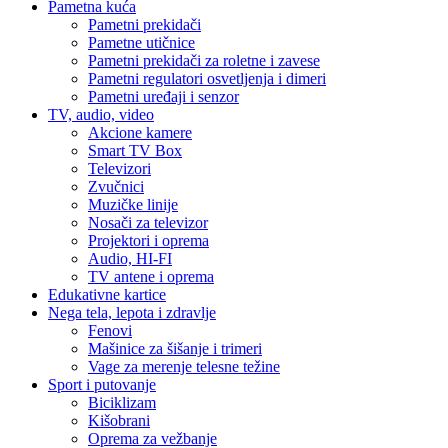
Pametna kuća
Pametni prekidači
Pametne utičnice
Pametni prekidači za roletne i zavese
Pametni regulatori osvetljenja i dimeri
Pametni uređaji i senzor
TV, audio, video
Akcione kamere
Smart TV Box
Televizori
Zvučnici
Muzičke linije
Nosači za televizor
Projektori i oprema
Audio, HI-FI
TV antene i oprema
Edukativne kartice
Nega tela, lepota i zdravlje
Fenovi
Mašinice za šišanje i trimeri
Vage za merenje telesne težine
Sport i putovanje
Biciklizam
Kišobrani
Oprema za vežbanje