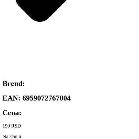
Brend:
EAN:
6959072767004
Cena:
190
RSD
Na stanju