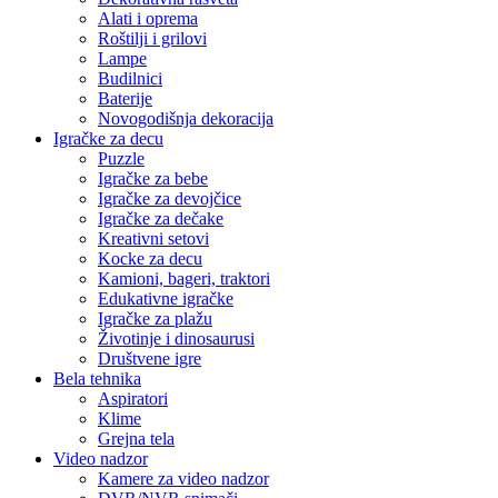
Alati i oprema
Roštilji i grilovi
Lampe
Budilnici
Baterije
Novogodišnja dekoracija
Igračke za decu
Puzzle
Igračke za bebe
Igračke za devojčice
Igračke za dečake
Kreativni setovi
Kocke za decu
Kamioni, bageri, traktori
Edukativne igračke
Igračke za plažu
Životinje i dinosaurusi
Društvene igre
Bela tehnika
Aspiratori
Klime
Grejna tela
Video nadzor
Kamere za video nadzor