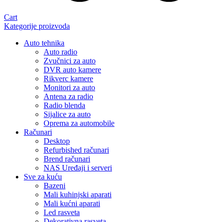
Cart
Kategorije proizvoda
Auto tehnika
Auto radio
Zvučnici za auto
DVR auto kamere
Rikverc kamere
Monitori za auto
Antena za radio
Radio blenda
Sijalice za auto
Oprema za automobile
Računari
Desktop
Refurbished računari
Brend računari
NAS Uređaji i serveri
Sve za kuću
Bazeni
Mali kuhinjski aparati
Mali kućni aparati
Led rasveta
Dekorativna rasveta