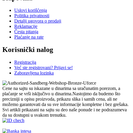
Uslovi korišćenja
Politika privatnosti
Detalji ugovora o prodaji
Reklamacije
Česta pitanja
Plaćanje na rate
Korisnički nalog
Registracija
Već ste registrovani? Prijavi se!
Zaboravljena lozinka
Cene na sajtu su iskazane u dinarima sa uračunatim porezom, a
plaćanje se vrši isključivo u dinarima.Nastojimo da budemo što
precizniji u opisu proizvoda, prikazu slika i samih cena, ali ne
možemo garantovati da su sve informacije kompletne i bez grešaka.
Svi artikli prikazani na sajtu su deo naše ponude i ne podrazumeva
da su dostupni u svakom trenutku.