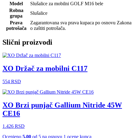
Model
Slušalice za mobilni GOLF M16 bele
Robna
Slušalice
grupa
Prava
Zagarantovana sva prava kupaca po osnovu Zakona
potrošača
o zaštiti potrošača.
Slični proizvodi
XO Držač za mobilni C117
554
RSD
XO Brzi punjač Gallium Nitride 45W
CE16
1.426
RSD
Ocenjeno
5.00
od 5 na osnovu
1
ocene kupca