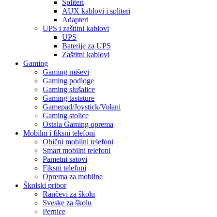
Spliteri
AUX kablovi i spliteri
Adapteri
UPS i zaštitni kablovi
UPS
Baterije za UPS
Zaštitni kablovi
Gaming
Gaming miševi
Gaming podloge
Gaming slušalice
Gaming tastature
Gamepad/Joystick/Volani
Gaming stolice
Ostala Gaming oprema
Mobilni i fiksni telefoni
Obični mobilni telefoni
Smart mobilni telefoni
Pametni satovi
Fiksni telefoni
Oprema za mobilne
Školski pribor
Rančevi za školu
Sveske za školu
Pernice