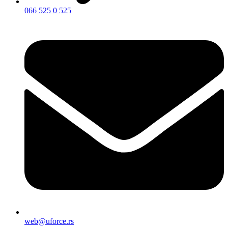
066 525 0 525
web@uforce.rs