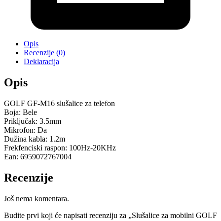
Opis
Recenzije (0)
Deklaracija
Opis
GOLF GF-M16 slušalice za telefon
Boja: Bele
Priključak: 3.5mm
Mikrofon: Da
Dužina kabla: 1.2m
Frekfenciski raspon: 100Hz-20KHz
Ean: 6959072767004
Recenzije
Još nema komentara.
Budite prvi koji će napisati recenziju za „Slušalice za mobilni GOLF