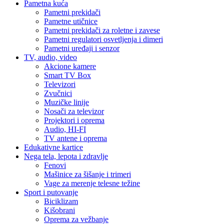
Pametna kuća
Pametni prekidači
Pametne utičnice
Pametni prekidači za roletne i zavese
Pametni regulatori osvetljenja i dimeri
Pametni uređaji i senzor
TV, audio, video
Akcione kamere
Smart TV Box
Televizori
Zvučnici
Muzičke linije
Nosači za televizor
Projektori i oprema
Audio, HI-FI
TV antene i oprema
Edukativne kartice
Nega tela, lepota i zdravlje
Fenovi
Mašinice za šišanje i trimeri
Vage za merenje telesne težine
Sport i putovanje
Biciklizam
Kišobrani
Oprema za vežbanje