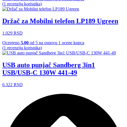
(
1
recenzija korisnika)
Držač za Mobilni telefon LP189 Ugreen
1.029
RSD
Ocenjeno
5.00
od 5 na osnovu
1
ocene kupca
(
1
recenzija korisnika)
USB auto punjač Sandberg 3in1
USB/USB-C 130W 441-49
6.322
RSD