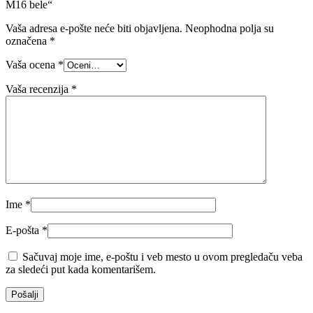
M16 bele“
Vaša adresa e-pošte neće biti objavljena.
Neophodna polja su
označena
*
Vaša ocena
*
Vaša recenzija
*
Ime
*
E-pošta
*
Sačuvaj moje ime, e-poštu i veb mesto u ovom pregledaču veba
za sledeći put kada komentarišem.