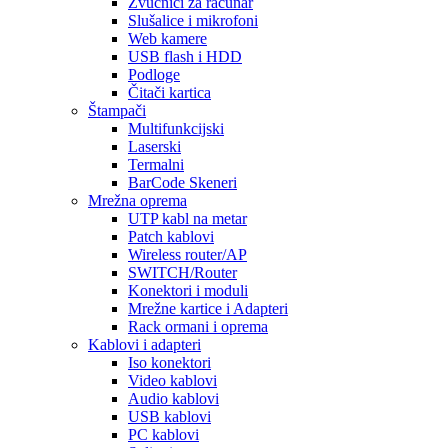
Zvučnici za računar
Slušalice i mikrofoni
Web kamere
USB flash i HDD
Podloge
Čitači kartica
Štampači
Multifunkcijski
Laserski
Termalni
BarCode Skeneri
Mrežna oprema
UTP kabl na metar
Patch kablovi
Wireless router/AP
SWITCH/Router
Konektori i moduli
Mrežne kartice i Adapteri
Rack ormani i oprema
Kablovi i adapteri
Iso konektori
Video kablovi
Audio kablovi
USB kablovi
PC kablovi