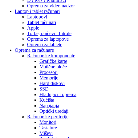
DVR/NVR snimači
Oprema za video nadzor
Laptop i tablet računari
Laptopovi
Tablet računari
Apple
Torbe, rančevi i futrole
Oprema za laptopove
Oprema za tablete
Oprema za računare
Računarske komponente
Grafičke karte
Matične ploče
Procesori
Memorije
Hard diskovi
SSD
Hladnjaci i oprema
Kućišta
Napajanja
Optički uređaji
Računarske periferije
Monitori
Tastature
Miševi