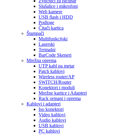
Zvučnici za računar
Slušalice i mikrofoni
Web kamere
USB flash i HDD
Podloge
Čitači kartica
Štampači
Multifunkcijski
Laserski
Termalni
BarCode Skeneri
Mrežna oprema
UTP kabl na metar
Patch kablovi
Wireless router/AP
SWITCH/Router
Konektori i moduli
Mrežne kartice i Adapteri
Rack ormani i oprema
Kablovi i adapteri
Iso konektori
Video kablovi
Audio kablovi
USB kablovi
PC kablovi