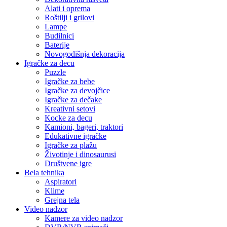
Alati i oprema
Roštilji i grilovi
Lampe
Budilnici
Baterije
Novogodišnja dekoracija
Igračke za decu
Puzzle
Igračke za bebe
Igračke za devojčice
Igračke za dečake
Kreativni setovi
Kocke za decu
Kamioni, bageri, traktori
Edukativne igračke
Igračke za plažu
Životinje i dinosaurusi
Društvene igre
Bela tehnika
Aspiratori
Klime
Grejna tela
Video nadzor
Kamere za video nadzor