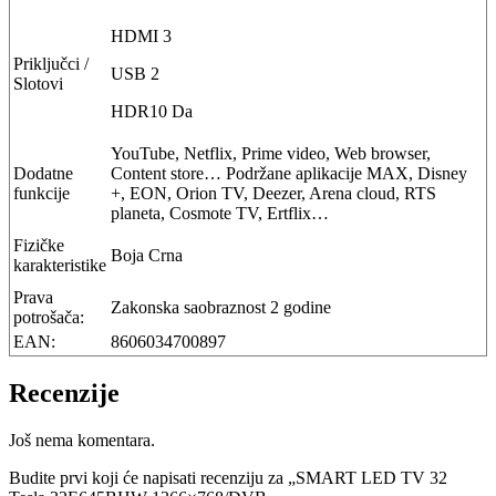
HDMI 3
Priključci /
USB 2
Slotovi
HDR10 Da
YouTube, Netflix, Prime video, Web browser,
Dodatne
Content store… Podržane aplikacije MAX, Disney
funkcije
+, EON, Orion TV, Deezer, Arena cloud, RTS
planeta, Cosmote TV, Ertflix…
Fizičke
Boja Crna
karakteristike
Prava
Zakonska saobraznost 2 godine
potrošača:
EAN:
8606034700897
Recenzije
Još nema komentara.
Budite prvi koji će napisati recenziju za „SMART LED TV 32