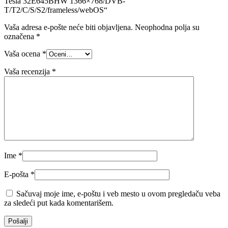
Tesla 32E645BHW 1366×768/DVB-
T/T2/C/S/S2/frameless/webOS“
Vaša adresa e-pošte neće biti objavljena.
Neophodna polja su
označena
*
Vaša ocena
*
Vaša recenzija
*
Ime
*
E-pošta
*
Sačuvaj moje ime, e-poštu i veb mesto u ovom pregledaču veba
za sledeći put kada komentarišem.