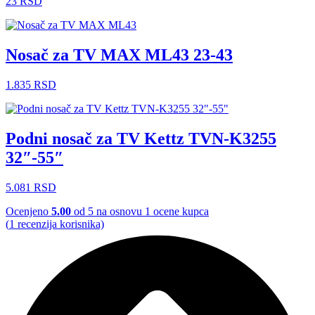
23
RSD
Nosač za TV MAX ML43 23-43
1.835
RSD
Podni nosač za TV Kettz TVN-K3255
32″-55″
5.081
RSD
Ocenjeno
5.00
od 5 na osnovu
1
ocene kupca
(
1
recenzija korisnika)