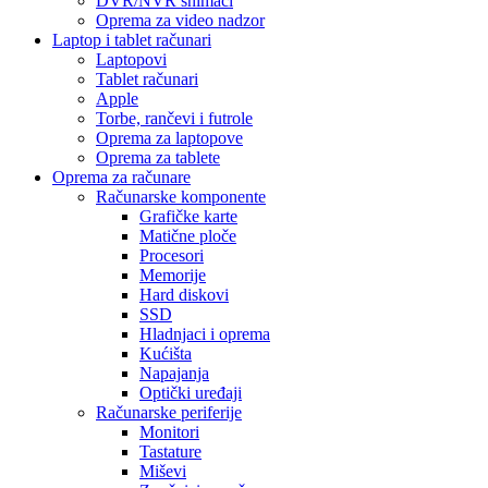
DVR/NVR snimači
Oprema za video nadzor
Laptop i tablet računari
Laptopovi
Tablet računari
Apple
Torbe, rančevi i futrole
Oprema za laptopove
Oprema za tablete
Oprema za računare
Računarske komponente
Grafičke karte
Matične ploče
Procesori
Memorije
Hard diskovi
SSD
Hladnjaci i oprema
Kućišta
Napajanja
Optički uređaji
Računarske periferije
Monitori
Tastature
Miševi