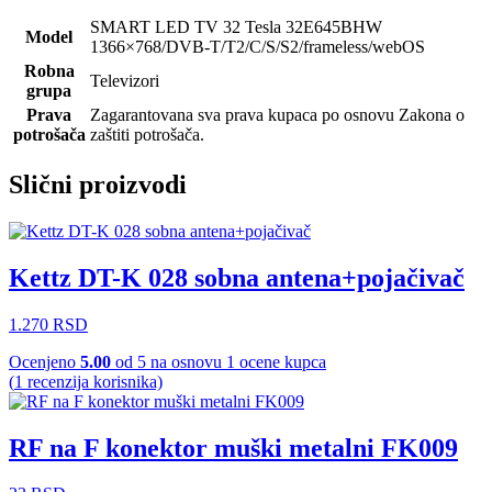
SMART LED TV 32 Tesla 32E645BHW
Model
1366×768/DVB-T/T2/C/S/S2/frameless/webOS
Robna
Televizori
grupa
Prava
Zagarantovana sva prava kupaca po osnovu Zakona o
potrošača
zaštiti potrošača.
Slični proizvodi
Kettz DT-K 028 sobna antena+pojačivač
1.270
RSD
Ocenjeno
5.00
od 5 na osnovu
1
ocene kupca
(
1
recenzija korisnika)
RF na F konektor muški metalni FK009