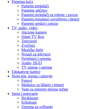
Pametna kuća
Pametni prekidači
Pametne utičnice
Pametni prekidači za roletne i zavese
Pametni regulatori osvetljenja i dimeri
Pametni uređaji i senzor
TV, audio, video
Akcione kamere
Smart TV Box
Televizori
Zvučnici
Muzičke linije
Nosači za televizor
Projektori i oprema
Audio, HI-FI
TV antene i oprema
Edukativne kartice
Nega tela, lepota i zdravlje
Fenovi
Mašinice za šišanje i trimeri
Vage za merenje telesne težine
Sport i putovanje
Biciklizam
Kišobrani
Oprema za vežbanje