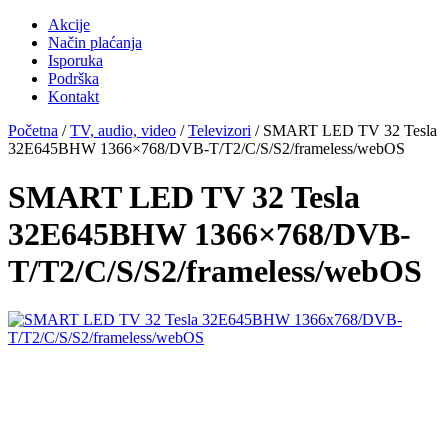
Akcije
Način plaćanja
Isporuka
Podrška
Kontakt
Početna
/
TV, audio, video
/
Televizori
/ SMART LED TV 32 Tesla
32E645BHW 1366×768/DVB-T/T2/C/S/S2/frameless/webOS
SMART LED TV 32 Tesla
32E645BHW 1366×768/DVB-
T/T2/C/S/S2/frameless/webOS