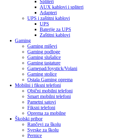
Spliteri
AUX kablovi i spliteri
Adapteri
UPS i zaštitni kablovi
UPS
Baterije za UPS
Zaštitni kablovi
Gaming
Gaming miševi
Gaming podloge
Gaming slušalice
Gaming tastature
Gamepad/Joystick/Volani
Gaming stolice
Ostala Gaming oprema
Mobilni i fiksni telefoni
Obični mobilni telefoni
Smart mobilni telefoni
Pametni satovi
Fiksni telefoni
Oprema za mobilne
Školski pribor
Rančevi za školu
Sveske za školu
Pernice