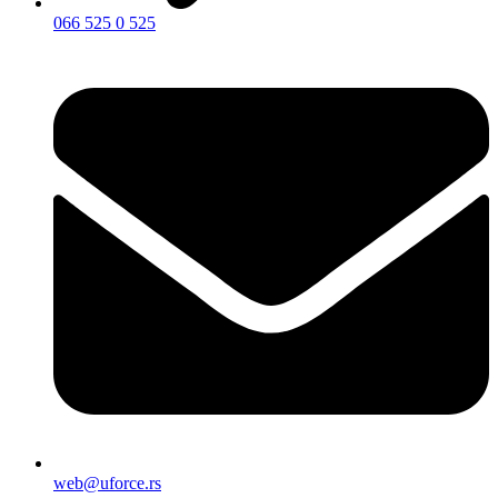
066 525 0 525
web@uforce.rs