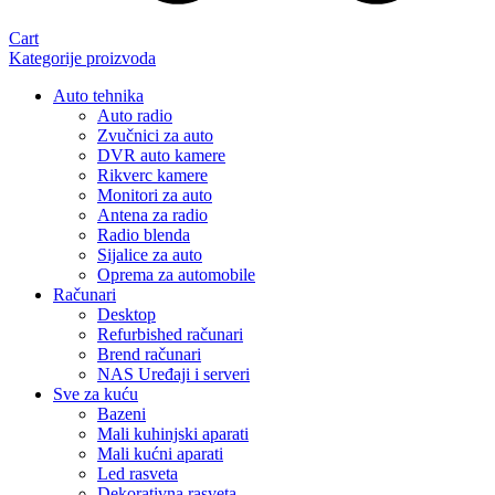
Cart
Kategorije proizvoda
Auto tehnika
Auto radio
Zvučnici za auto
DVR auto kamere
Rikverc kamere
Monitori za auto
Antena za radio
Radio blenda
Sijalice za auto
Oprema za automobile
Računari
Desktop
Refurbished računari
Brend računari
NAS Uređaji i serveri
Sve za kuću
Bazeni
Mali kuhinjski aparati
Mali kućni aparati
Led rasveta
Dekorativna rasveta