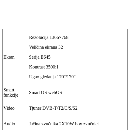
Rezolucija 1366×768
Veličina ekrana 32
Ekran
Serija E645
Kontrast 3500:1
Ugao gledanja 170°/170°
Smart
Smart OS webOS
funkcije
Video
Tjuner DVB-T/T2/C/S/S2
Audio
Jačina zvučnika 2X10W box zvučnici