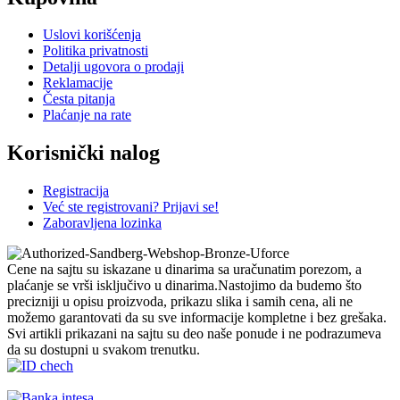
Uslovi korišćenja
Politika privatnosti
Detalji ugovora o prodaji
Reklamacije
Česta pitanja
Plaćanje na rate
Korisnički nalog
Registracija
Već ste registrovani? Prijavi se!
Zaboravljena lozinka
Cene na sajtu su iskazane u dinarima sa uračunatim porezom, a
plaćanje se vrši isključivo u dinarima.Nastojimo da budemo što
precizniji u opisu proizvoda, prikazu slika i samih cena, ali ne
možemo garantovati da su sve informacije kompletne i bez grešaka.
Svi artikli prikazani na sajtu su deo naše ponude i ne podrazumeva
da su dostupni u svakom trenutku.