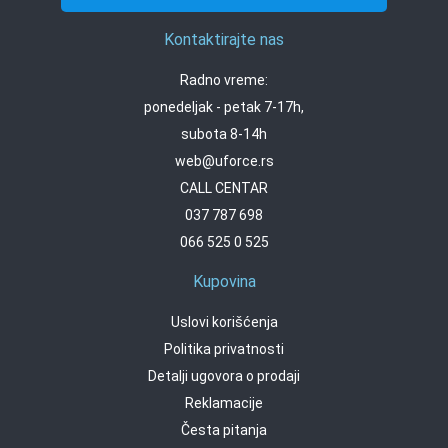
Kontaktirajte nas
Radno vreme:
ponedeljak - petak 7-17h,
subota 8-14h
web@uforce.rs
CALL CENTAR
037 787 698
066 525 0 525
Kupovina
Uslovi korišćenja
Politika privatnosti
Detalji ugovora o prodaji
Reklamacije
Česta pitanja