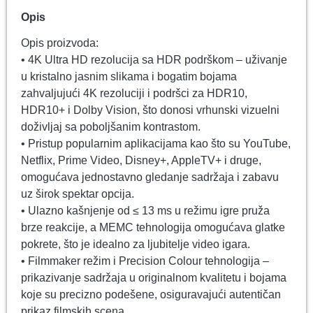
Opis
Opis proizvoda:
• 4K Ultra HD rezolucija sa HDR podrškom – uživanje
u kristalno jasnim slikama i bogatim bojama
zahvaljujući 4K rezoluciji i podršci za HDR10,
HDR10+ i Dolby Vision, što donosi vrhunski vizuelni
doživljaj sa poboljšanim kontrastom.
• Pristup popularnim aplikacijama kao što su YouTube,
Netflix, Prime Video, Disney+, AppleTV+ i druge,
omogućava jednostavno gledanje sadržaja i zabavu
uz širok spektar opcija.
• Ulazno kašnjenje od ≤ 13 ms u režimu igre pruža
brze reakcije, a MEMC tehnologija omogućava glatke
pokrete, što je idealno za ljubitelje video igara.
• Filmmaker režim i Precision Colour tehnologija –
prikazivanje sadržaja u originalnom kvalitetu i bojama
koje su precizno podešene, osiguravajući autentičan
prikaz filmskih scena.