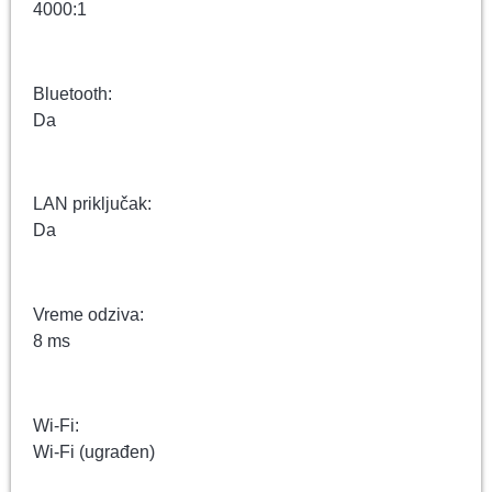
4000:1
Bluetooth:
Da
LAN priključak:
Da
Vreme odziva:
8 ms
Wi-Fi:
Wi-Fi (ugrađen)