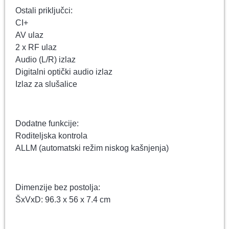
Ostali priključci:
CI+
AV ulaz
2 x RF ulaz
Audio (L/R) izlaz
Digitalni optički audio izlaz
Izlaz za slušalice
Dodatne funkcije:
Roditeljska kontrola
ALLM (automatski režim niskog kašnjenja)
Dimenzije bez postolja:
ŠxVxD: 96.3 x 56 x 7.4 cm