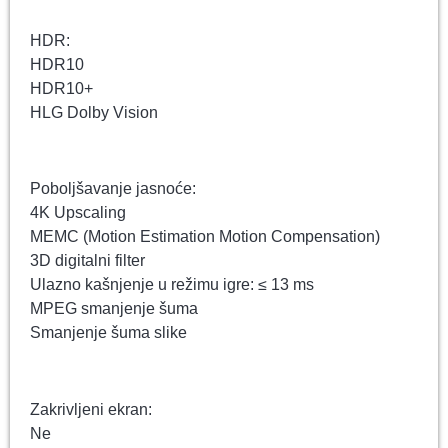
HDR:
HDR10
HDR10+
HLG Dolby Vision
Poboljšavanje jasnoće:
4K Upscaling
MEMC (Motion Estimation Motion Compensation)
3D digitalni filter
Ulazno kašnjenje u režimu igre: ≤ 13 ms
MPEG smanjenje šuma
Smanjenje šuma slike
Zakrivljeni ekran:
Ne