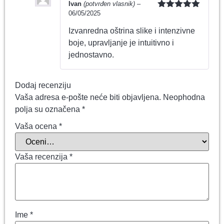
Ivan
(potvrđen vlasnik)
–
06/05/2025
Ocenjeno
sa
5
od 5
Izvanredna oštrina slike i intenzivne
boje, upravljanje je intuitivno i
jednostavno.
Dodaj recenziju
Vaša adresa e-pošte neće biti objavljena.
Neophodna
polja su označena
*
Vaša ocena
*
Vaša recenzija
*
Ime
*