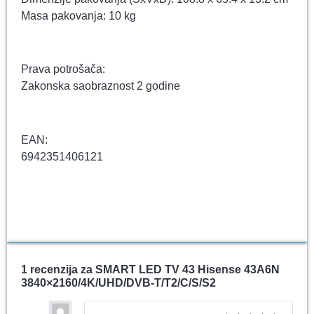
Masa pakovanja: 10 kg
Prava potrošača:
Zakonska saobraznost 2 godine
EAN:
6942351406121
1 recenzija za
SMART LED TV 43 Hisense 43A6N
3840×2160/4K/UHD/DVB-T/T2/C/S/S2