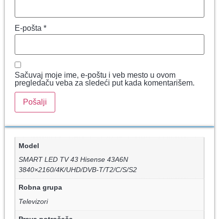
E-pošta
*
Sačuvaj moje ime, e-poštu i veb mesto u ovom
pregledaču veba za sledeći put kada komentarišem.
Model
SMART LED TV 43 Hisense 43A6N
3840×2160/4K/UHD/DVB-T/T2/C/S/S2
Robna grupa
Televizori
Prava potrošača