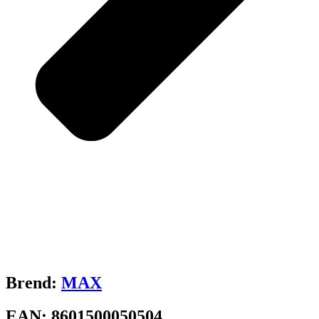
Brend:
MAX
EAN:
8601500050504