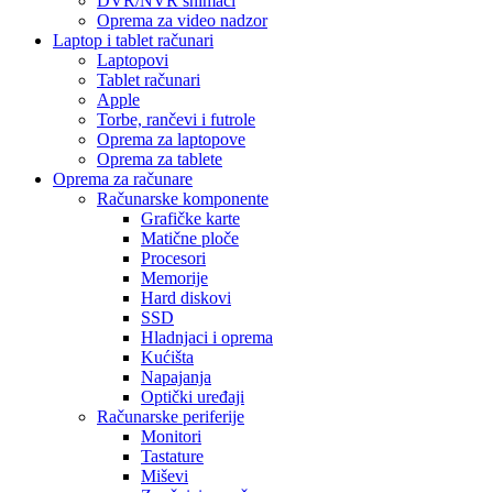
DVR/NVR snimači
Oprema za video nadzor
Laptop i tablet računari
Laptopovi
Tablet računari
Apple
Torbe, rančevi i futrole
Oprema za laptopove
Oprema za tablete
Oprema za računare
Računarske komponente
Grafičke karte
Matične ploče
Procesori
Memorije
Hard diskovi
SSD
Hladnjaci i oprema
Kućišta
Napajanja
Optički uređaji
Računarske periferije
Monitori
Tastature
Miševi