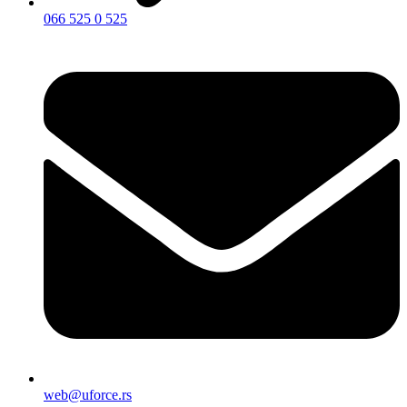
066 525 0 525
web@uforce.rs