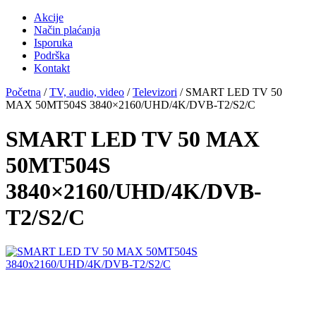
Akcije
Način plaćanja
Isporuka
Podrška
Kontakt
Početna
/
TV, audio, video
/
Televizori
/ SMART LED TV 50
MAX 50MT504S 3840×2160/UHD/4K/DVB-T2/S2/C
SMART LED TV 50 MAX
50MT504S
3840×2160/UHD/4K/DVB-
T2/S2/C