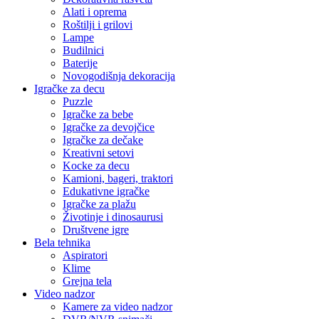
Alati i oprema
Roštilji i grilovi
Lampe
Budilnici
Baterije
Novogodišnja dekoracija
Igračke za decu
Puzzle
Igračke za bebe
Igračke za devojčice
Igračke za dečake
Kreativni setovi
Kocke za decu
Kamioni, bageri, traktori
Edukativne igračke
Igračke za plažu
Životinje i dinosaurusi
Društvene igre
Bela tehnika
Aspiratori
Klime
Grejna tela
Video nadzor
Kamere za video nadzor