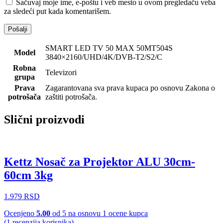
Sačuvaj moje ime, e-poštu i veb mesto u ovom pregledaču veba
za sledeći put kada komentarišem.
SMART LED TV 50 MAX 50MT504S
Model
3840×2160/UHD/4K/DVB-T2/S2/C
Robna
Televizori
grupa
Prava
Zagarantovana sva prava kupaca po osnovu Zakona o
potrošača
zaštiti potrošača.
Slični proizvodi
Kettz Nosač za Projektor ALU 30cm-
60cm 3kg
1.979
RSD
Ocenjeno
5.00
od 5 na osnovu
1
ocene kupca
(
1
recenzija korisnika)