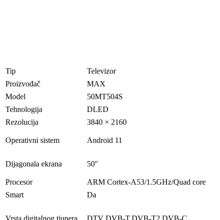
Tip
Televizor
Proizvođač
MAX
Model
50MT504S
Tehnologija
DLED
Rezolucija
3840 × 2160
Operativni sistem
Android 11
Dijagonala ekrana
50″
Procesor
ARM Cortex-A53/1.5GHz/Quad core
Smart
Da
Vrsta digitalnog tjunera
DTV DVB-T,DVB-T2,DVB-C,