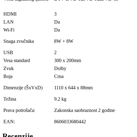
HDMI
3
LAN
Da
Wi-Fi
Da
Snaga zvučnika
8W + 8W
USB
2
Vesa standard
300 x 200mm
Zvuk
Dolby
Boja
Crna
Dimenzije (ŠxVxD)
1110 x 644 x 88mm
Težina
9.2 kg
Prava potrošača:
Zakonska saobraznost 2 godine
EAN:
8606033680442
Recenzije