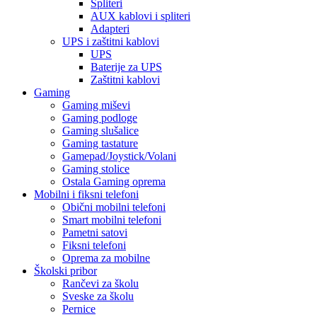
Spliteri
AUX kablovi i spliteri
Adapteri
UPS i zaštitni kablovi
UPS
Baterije za UPS
Zaštitni kablovi
Gaming
Gaming miševi
Gaming podloge
Gaming slušalice
Gaming tastature
Gamepad/Joystick/Volani
Gaming stolice
Ostala Gaming oprema
Mobilni i fiksni telefoni
Obični mobilni telefoni
Smart mobilni telefoni
Pametni satovi
Fiksni telefoni
Oprema za mobilne
Školski pribor
Rančevi za školu
Sveske za školu
Pernice