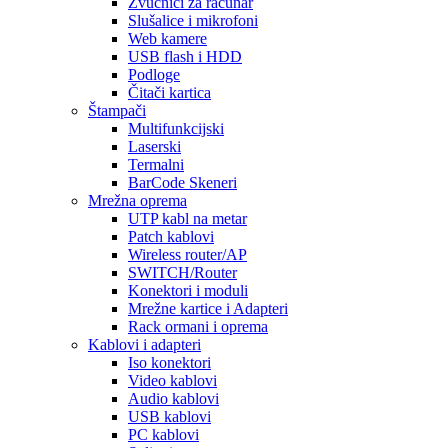
Zvučnici za računar
Slušalice i mikrofoni
Web kamere
USB flash i HDD
Podloge
Čitači kartica
Štampači
Multifunkcijski
Laserski
Termalni
BarCode Skeneri
Mrežna oprema
UTP kabl na metar
Patch kablovi
Wireless router/AP
SWITCH/Router
Konektori i moduli
Mrežne kartice i Adapteri
Rack ormani i oprema
Kablovi i adapteri
Iso konektori
Video kablovi
Audio kablovi
USB kablovi
PC kablovi