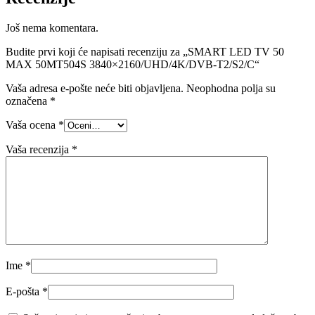
Još nema komentara.
Budite prvi koji će napisati recenziju za „SMART LED TV 50
MAX 50MT504S 3840×2160/UHD/4K/DVB-T2/S2/C“
Vaša adresa e-pošte neće biti objavljena.
Neophodna polja su
označena
*
Vaša ocena
*
Vaša recenzija
*
Ime
*
E-pošta
*