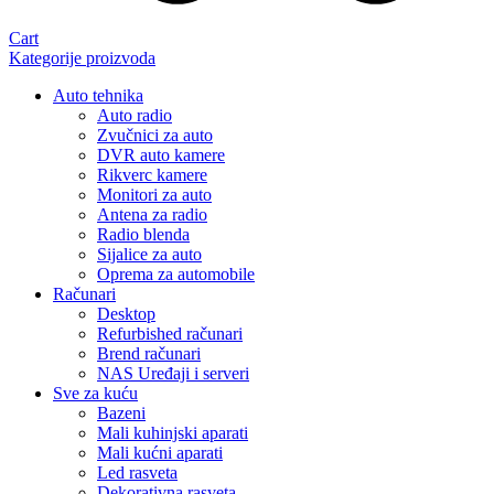
Cart
Kategorije proizvoda
Auto tehnika
Auto radio
Zvučnici za auto
DVR auto kamere
Rikverc kamere
Monitori za auto
Antena za radio
Radio blenda
Sijalice za auto
Oprema za automobile
Računari
Desktop
Refurbished računari
Brend računari
NAS Uređaji i serveri
Sve za kuću
Bazeni
Mali kuhinjski aparati
Mali kućni aparati
Led rasveta
Dekorativna rasveta