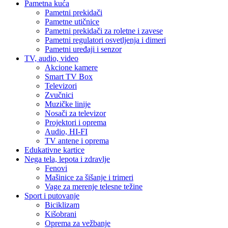
Pametna kuća
Pametni prekidači
Pametne utičnice
Pametni prekidači za roletne i zavese
Pametni regulatori osvetljenja i dimeri
Pametni uređaji i senzor
TV, audio, video
Akcione kamere
Smart TV Box
Televizori
Zvučnici
Muzičke linije
Nosači za televizor
Projektori i oprema
Audio, HI-FI
TV antene i oprema
Edukativne kartice
Nega tela, lepota i zdravlje
Fenovi
Mašinice za šišanje i trimeri
Vage za merenje telesne težine
Sport i putovanje
Biciklizam
Kišobrani
Oprema za vežbanje