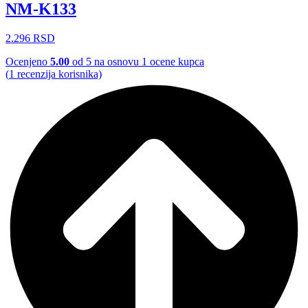
NM-K133
2.296
RSD
Ocenjeno
5.00
od 5 na osnovu
1
ocene kupca
(
1
recenzija korisnika)