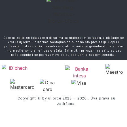
Cene na sajtu su iskazane u dinarima sa uračunatim porezom, a plaćanje se
vrši isključivo u dinarima.Nastojimo da budemo što precizniji u opisu
proizvoda, prikazu slika i samih cena, ali ne možemo garantovati da su sve
informacije kompletne i bez grešaka. Svi artikli prikazani na sajtu su deo
naše ponude i ne podrazumeva da su dostupni u svakom trenutku.
Copyright © by uForce 2023 – 2026 . Sva prava su
zadržana.