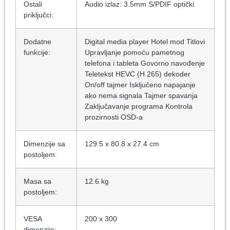
Ostali
Audio izlaz: 3.5mm S/PDIF optički
priključci:
Dodatne
Digital media player Hotel mod Titlovi
funkcije:
Upravljanje pomoću pametnog
telefona i tableta Govorno navođenje
Teletekst HEVC (H.265) dekoder
On/off tajmer Isključeno napajanje
ako nema signala Tajmer spavanja
Zaključavanje programa Kontrola
prozirnosti OSD-a
Dimenzije sa
129.5 x 80.8 x 27.4 cm
postoljem:
Masa sa
12.6 kg
postoljem:
VESA
200 x 300
dimenzije: