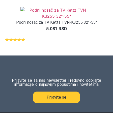
5.00
od 5
na osnovu
ocene
kupca
Podni nosač za TV Kettz TVN-K3255 32″-55″
5.081
RSD
Ocenjeno
1
5.00
od 5
na osnovu
ocene
kupca
Prijavite se za naš newsletter i redovno dobijajte
informacije o najnovijim popustima i novitetima
Prijavite se