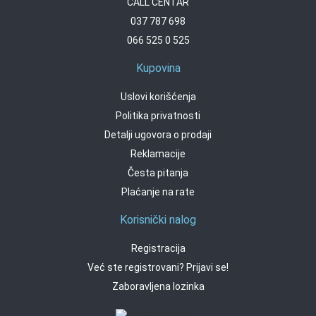
CALL CENTAR
037 787 698
066 525 0 525
Kupovina
Uslovi korišćenja
Politika privatnosti
Detalji ugovora o prodaji
Reklamacije
Česta pitanja
Plaćanje na rate
Korisnički nalog
Registracija
Već ste registrovani? Prijavi se!
Zaboravljena lozinka