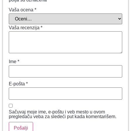
Vaša ocena
*
Vaša recenzija
*
Ime
*
E-pošta
*
Sačuvaj moje ime, e-poštu i veb mesto u ovom
pregledaču veba za sledeći put kada komentarišem.