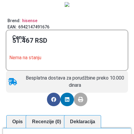
Brend:
hisense
EAN:
6942147491676
Cena:
51.467
RSD
Nema na stanju
Besplatna dostava za porudžbine preko 10.000
dinara
Opis
Recenzije (0)
Deklaracija