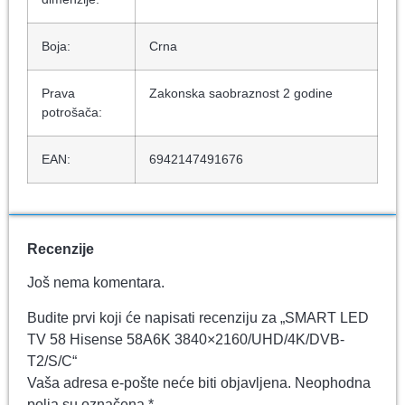
Boja:
Crna
Prava
Zakonska saobraznost 2 godine
potrošača:
EAN:
6942147491676
Recenzije
Još nema komentara.
Budite prvi koji će napisati recenziju za „SMART LED
TV 58 Hisense 58A6K 3840×2160/UHD/4K/DVB-
T2/S/C“
Vaša adresa e-pošte neće biti objavljena.
Neophodna
polja su označena
*