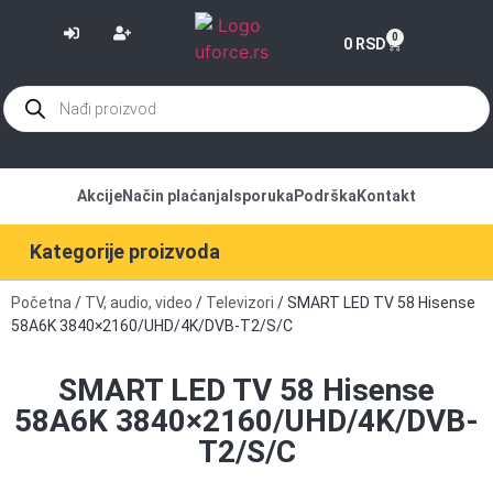
or
0
0
RSD
Akcije
Način plaćanja
Isporuka
Podrška
Kontakt
Kategorije proizvoda
Početna
/
TV, audio, video
/
Televizori
/ SMART LED TV 58 Hisense
58A6K 3840×2160/UHD/4K/DVB-T2/S/C
SMART LED TV 58 Hisense
58A6K 3840×2160/UHD/4K/DVB-
T2/S/C