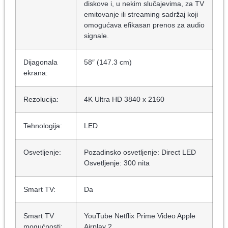
diskove i, u nekim slučajevima, za TV
emitovanje ili streaming sadržaj koji
omogućava efikasan prenos za audio
signale.
Dijagonala
58″ (147.3 cm)
ekrana:
Rezolucija:
4K Ultra HD 3840 x 2160
Tehnologija:
LED
Osvetljenje:
Pozadinsko osvetljenje: Direct LED
Osvetljenje: 300 nita
Smart TV:
Da
Smart TV
YouTube Netflix Prime Video Apple
mogućnosti:
Airplay 2