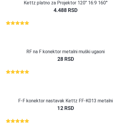
Kettz platno za Projektor 120″ 16:9 160°
4.488
RSD
Ocenjeno
2
5.00
od 5
na osnovu
ocene
kupca
RF na F konektor metalni muški ugaoni
28
RSD
Ocenjeno
1
5.00
od 5
na osnovu
ocene
kupca
F-F konektor nastavak Kettz FF-K013 metalni
12
RSD
Ocenjeno
1