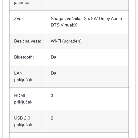
jasnoće:
Zvuk:
Snaga zvučnika: 2 x 8W Dolby Audio
DTS Virtual:X
Bežična veza:
Wi-Fi (ugrađen)
Bluetooth:
Da
LAN
Da
priključak:
HDMI
3
priključak:
USB 2.0
2
priključak: