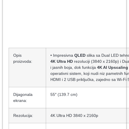
Opis
• Impresivna
QLED
slika sa Dual LED tehno
proizvoda:
4K Ultra HD
rezoluciji (3840 x 2160p) i Dua
i jasnih boja, dok funkcija
4K AI Upscaling
operativni sistem, koji nudi niz pametnih fu
HDMI i 2 USB priključka, zajedno sa Wi-Fi 
Dijagonala
55″ (139.7 cm)
ekrana:
Rezolucija:
4K Ultra HD 3840 x 2160p