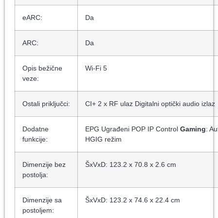
eARC:
Da
ARC:
Da
Opis bežične
Wi-Fi 5
veze:
Ostali priključci:
CI+ 2 x RF ulaz Digitalni optički audio izlaz
Dodatne
EPG Ugrađeni POP IP Control
Gaming
: A
funkcije:
HGIG režim
Dimenzije bez
ŠxVxD: 123.2 x 70.8 x 2.6 cm
postolja:
Dimenzije sa
ŠxVxD: 123.2 x 74.6 x 22.4 cm
postoljem: