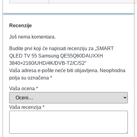
Recenzije
Još nema komentara.
Budite prvi koji će napisati recenziju za „SMART
QLED TV 55 Samsung QE55Q60DAUXXH
3840×2160/UHD/4K/DVB-T2/C/S2“
Vaša adresa e-pošte neće biti objavljena.
Neophodna
polja su označena
*
Vaša ocena
*
Vaša recenzija
*