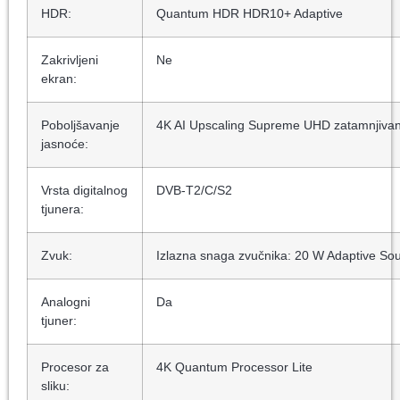
HDR:
Quantum HDR HDR10+ Adaptive
Zakrivljeni
Ne
ekran:
Poboljšavanje
4K AI Upscaling Supreme UHD zatamnjivanj
jasnoće:
Vrsta digitalnog
DVB-T2/C/S2
tjunera:
Zvuk:
Izlazna snaga zvučnika: 20 W Adaptive S
Analogni
Da
tjuner:
Procesor za
4K Quantum Processor Lite
sliku: