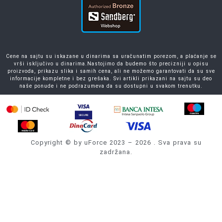
Cene na sajtu su iskazane u dinarima sa uračunatim porezom, a plaćanje se
vrši isključivo u dinarima.Nastojimo da budemo što precizniji u opisu
proizvoda, prikazu slika i samih cena, ali ne možemo garantovati da su sve
informacije kompletne i bez grešaka. Svi artikli prikazani na sajtu su deo
naše ponude i ne podrazumeva da su dostupni u svakom trenutku.
Copyright © by uForce 2023 – 2026 . Sva prava su
zadržana.