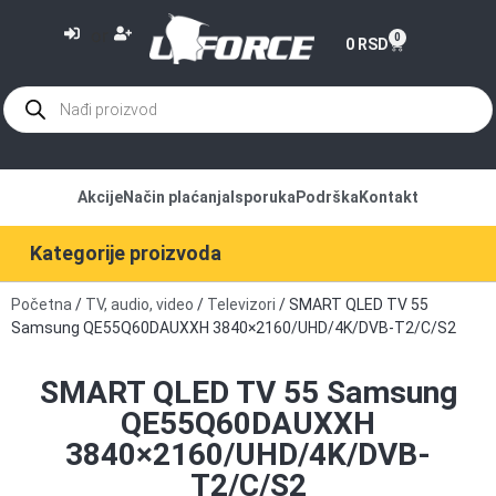
or
0
0
RSD
Akcije
Način plaćanja
Isporuka
Podrška
Kontakt
Kategorije proizvoda
Početna
/
TV, audio, video
/
Televizori
/ SMART QLED TV 55
Samsung QE55Q60DAUXXH 3840×2160/UHD/4K/DVB-T2/C/S2
SMART QLED TV 55 Samsung
QE55Q60DAUXXH
3840×2160/UHD/4K/DVB-
T2/C/S2