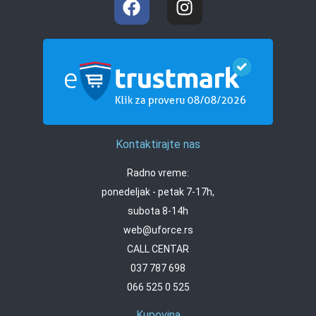
Kontaktirajte nas
Radno vreme:
ponedeljak - petak 7-17h,
subota 8-14h
web@uforce.rs
CALL CENTAR
037 787 698
066 525 0 525
Kupovina