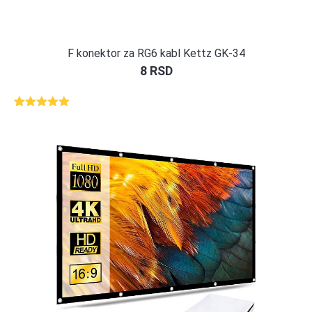
F konektor za RG6 kabl Kettz GK-34
8
RSD
Ocenjeno
1
5.00
od 5
na osnovu
ocene
kupca