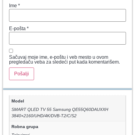
Ime
*
E-pošta
*
Sačuvaj moje ime, e-poštu i veb mesto u ovom
pregledaču veba za sledeći put kada komentarišem.
Model
SMART QLED TV 55 Samsung QE55Q60DAUXXH
3840×2160/UHD/4K/DVB-T2/C/S2
Robna grupa