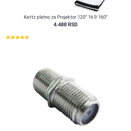
Kettz platno za Projektor 120″ 16:9 160°
4.488
RSD
Ocenjeno
2
5.00
od 5
na osnovu
ocene
kupca