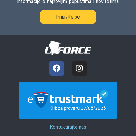
informacije o najnovijim popustima i novitetima
Prijavite se
Kontaktirajte nas