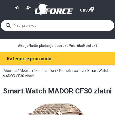
or
0
0
RSD
Akcije
Način plaćanja
Isporuka
Podrška
Kontakt
Kategorije proizvoda
Početna
/
Mobilni i fiksni telefoni
/
Pametni satovi
/ Smart Watch
MADOR CF30 zlatni
Smart Watch MADOR CF30 zlatni