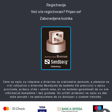
Registracija
Već ste registrovani? Prijavi se!
Zaboravljena lozinka
Cene na sajtu su iskazane u dinarima sa uračunatim porezom, a plaćanje se
vrši isključivo u dinarima.Nastojimo da budemo što precizniji u opisu
proizvoda, prikazu slika i samih cena, ali ne možemo garantovati da su sve
informacije kompletne i bez grešaka. Svi artikli prikazani na sajtu su deo
naše ponude i ne podrazumeva da su dostupni u svakom trenutku.