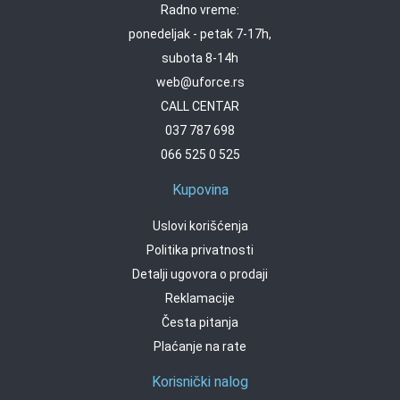
Radno vreme:
ponedeljak - petak 7-17h,
subota 8-14h
web@uforce.rs
CALL CENTAR
037 787 698
066 525 0 525
Kupovina
Uslovi korišćenja
Politika privatnosti
Detalji ugovora o prodaji
Reklamacije
Česta pitanja
Plaćanje na rate
Korisnički nalog