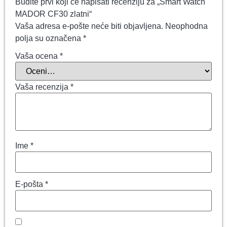
Budite prvi koji će napisati recenziju za „Smart Watch
MADOR CF30 zlatni“
Vaša adresa e-pošte neće biti objavljena.
Neophodna
polja su označena
*
Vaša ocena
*
Vaša recenzija
*
Ime
*
E-pošta
*