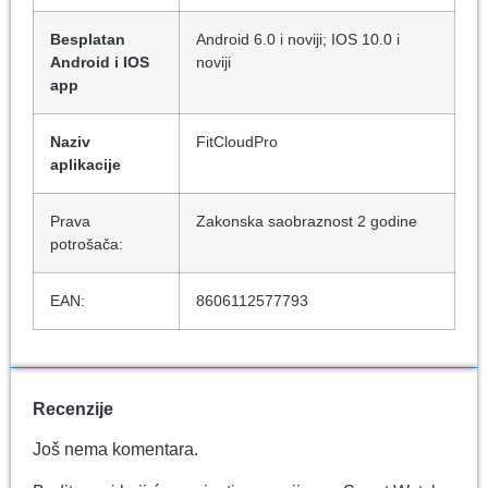
Besplatan
Android 6.0 i noviji; IOS 10.0 i
Android i IOS
noviji
app
Naziv
FitCloudPro
aplikacije
Prava
Zakonska saobraznost 2 godine
potrošača:
EAN:
8606112577793
Recenzije
Još nema komentara.