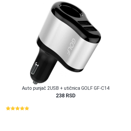
Auto punjač 2USB + utičnica GOLF GF-C14
238
RSD
Ocenjeno
1
5.00
od 5
na osnovu
ocene