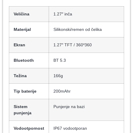
Veličina
1.27″ inča
Materijal
Silikonski/remen od čelika
Ekran
1.27″ TFT / 360*360
Bluetooth
BT 5.3
Težina
166g
Tip baterije
200mAhr
Sistem
Punjenje na bazi
punjenja
Vodootpornost
IP67 vodootporan