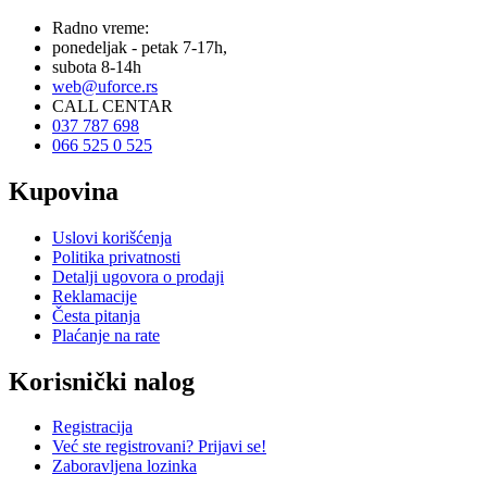
Radno vreme:
ponedeljak - petak 7-17h,
subota 8-14h
web@uforce.rs
CALL CENTAR
037 787 698
066 525 0 525
Kupovina
Uslovi korišćenja
Politika privatnosti
Detalji ugovora o prodaji
Reklamacije
Česta pitanja
Plaćanje na rate
Korisnički nalog
Registracija
Već ste registrovani? Prijavi se!
Zaboravljena lozinka