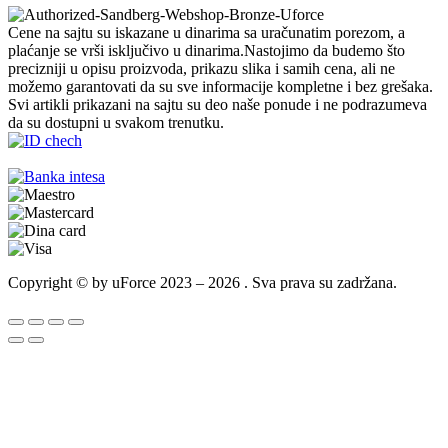
Cene na sajtu su iskazane u dinarima sa uračunatim porezom, a
plaćanje se vrši isključivo u dinarima.Nastojimo da budemo što
precizniji u opisu proizvoda, prikazu slika i samih cena, ali ne
možemo garantovati da su sve informacije kompletne i bez grešaka.
Svi artikli prikazani na sajtu su deo naše ponude i ne podrazumeva
da su dostupni u svakom trenutku.
Copyright © by uForce 2023 – 2026 . Sva prava su zadržana.