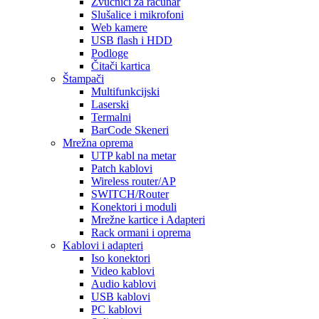
Zvučnici za računar
Slušalice i mikrofoni
Web kamere
USB flash i HDD
Podloge
Čitači kartica
Štampači
Multifunkcijski
Laserski
Termalni
BarCode Skeneri
Mrežna oprema
UTP kabl na metar
Patch kablovi
Wireless router/AP
SWITCH/Router
Konektori i moduli
Mrežne kartice i Adapteri
Rack ormani i oprema
Kablovi i adapteri
Iso konektori
Video kablovi
Audio kablovi
USB kablovi
PC kablovi