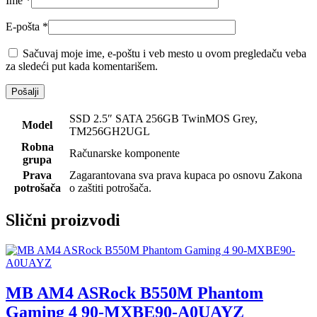
Ime
*
E-pošta
*
Sačuvaj moje ime, e-poštu i veb mesto u ovom pregledaču veba
za sledeći put kada komentarišem.
SSD 2.5″ SATA 256GB TwinMOS Grey,
Model
TM256GH2UGL
Robna
Računarske komponente
grupa
Prava
Zagarantovana sva prava kupaca po osnovu Zakona
potrošača
o zaštiti potrošača.
Slični proizvodi
MB AM4 ASRock B550M Phantom
Gaming 4 90-MXBE90-A0UAYZ