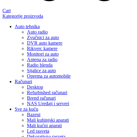
Cart
Kategorije proizvoda
Auto tehnika
Auto radio
Zvučnici za auto
DVR auto kamere
Rikverc kamere
Monitori za auto
Antena za radio
Radio blenda
Sijalice za auto
Oprema za automobile
Računari
Desktop
Refurbished računari
Brend računari
NAS Uređaji i serveri
Sve za kuću
Bazeni
Mali kuhinjski aparati
Mali kućni aparati
Led rasveta
Dekorativna rasveta