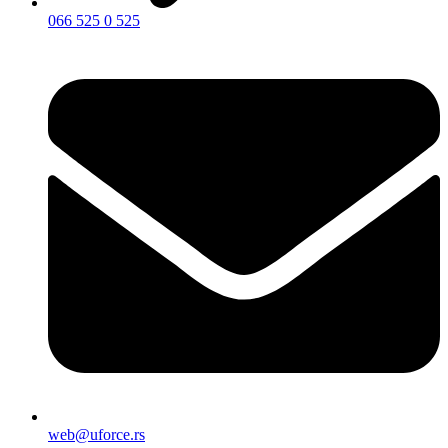
066 525 0 525
web@uforce.rs