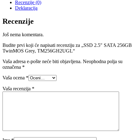
Recenzije (0)
Deklaracija
Recenzije
Još nema komentara.
Budite prvi koji će napisati recenziju za „SSD 2.5″ SATA 256GB
TwinMOS Grey, TM256GH2UGL“
Vaša adresa e-pošte neće biti objavljena.
Neophodna polja su
označena
*
Vaša ocena
*
Vaša recenzija
*