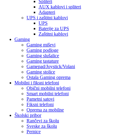
Spliteri
AUX kablovi i spliteri
Adapteri
UPS i zaštitni kablovi
UPS
Baterije za UPS
Zaštitni kablovi
Gaming
Gaming miševi
Gaming podloge
Gaming slušalice
Gaming tastature
Gamepad/Joystick/Volani
Gaming stolice
Ostala Gaming oprema
Mobilni i fiksni telefoni
Obični mobilni telefoni
Smart mobilni telefoni
Pametni satovi
Fiksni telefoni
Oprema za mobilne
Školski pribor
Rančevi za školu
Sveske za školu
Pernice