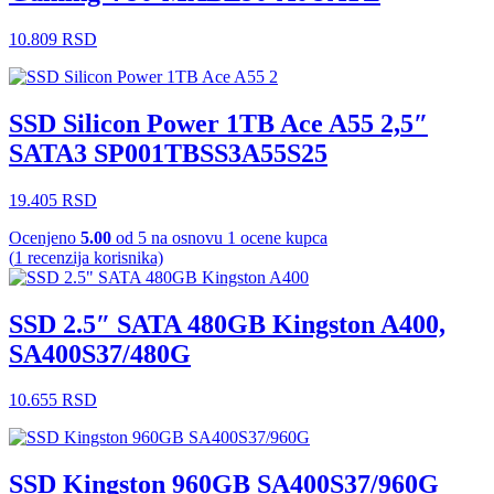
10.809
RSD
SSD Silicon Power 1TB Ace A55 2,5″
SATA3 SP001TBSS3A55S25
19.405
RSD
Ocenjeno
5.00
od 5 na osnovu
1
ocene kupca
(
1
recenzija korisnika)
SSD 2.5″ SATA 480GB Kingston A400,
SA400S37/480G
10.655
RSD
SSD Kingston 960GB SA400S37/960G