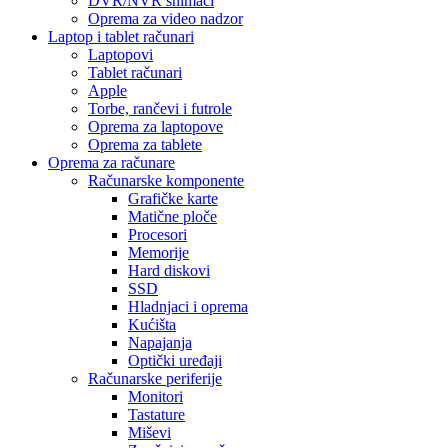
DVR/NVR snimači
Oprema za video nadzor
Laptop i tablet računari
Laptopovi
Tablet računari
Apple
Torbe, rančevi i futrole
Oprema za laptopove
Oprema za tablete
Oprema za računare
Računarske komponente
Grafičke karte
Matične ploče
Procesori
Memorije
Hard diskovi
SSD
Hladnjaci i oprema
Kućišta
Napajanja
Optički uređaji
Računarske periferije
Monitori
Tastature
Miševi