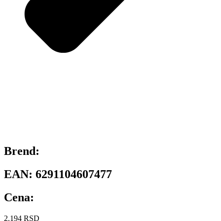
Brend:
EAN:
6291104607477
Cena:
2.194
RSD