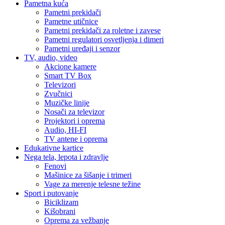
Pametna kuća
Pametni prekidači
Pametne utičnice
Pametni prekidači za roletne i zavese
Pametni regulatori osvetljenja i dimeri
Pametni uređaji i senzor
TV, audio, video
Akcione kamere
Smart TV Box
Televizori
Zvučnici
Muzičke linije
Nosači za televizor
Projektori i oprema
Audio, HI-FI
TV antene i oprema
Edukativne kartice
Nega tela, lepota i zdravlje
Fenovi
Mašinice za šišanje i trimeri
Vage za merenje telesne težine
Sport i putovanje
Biciklizam
Kišobrani
Oprema za vežbanje