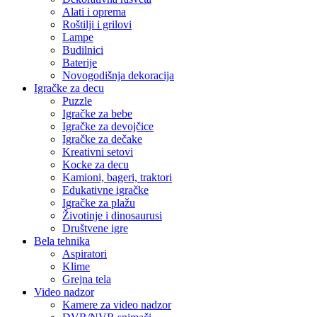
Alati i oprema
Roštilji i grilovi
Lampe
Budilnici
Baterije
Novogodišnja dekoracija
Igračke za decu
Puzzle
Igračke za bebe
Igračke za devojčice
Igračke za dečake
Kreativni setovi
Kocke za decu
Kamioni, bageri, traktori
Edukativne igračke
Igračke za plažu
Životinje i dinosaurusi
Društvene igre
Bela tehnika
Aspiratori
Klime
Grejna tela
Video nadzor
Kamere za video nadzor