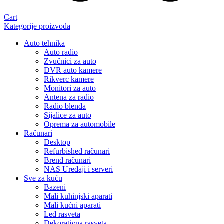
Cart
Kategorije proizvoda
Auto tehnika
Auto radio
Zvučnici za auto
DVR auto kamere
Rikverc kamere
Monitori za auto
Antena za radio
Radio blenda
Sijalice za auto
Oprema za automobile
Računari
Desktop
Refurbished računari
Brend računari
NAS Uređaji i serveri
Sve za kuću
Bazeni
Mali kuhinjski aparati
Mali kućni aparati
Led rasveta
Dekorativna rasveta