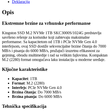
Deklaracija
Opis
Ekstremne brzine za vrhunske performanse
Kingston SSD M.2 NVMe 1TB SKC3000S/1024G predstavlja
savršeno rešenje za korisnike koji zahtevaju maksimalne
performanse. Sa kapacitetom od 1TB i PCIe NVMe Gen 4.0
interfejsom, ovaj SSD dostiže sekvencijalne brzine čitanja do 7000
MB/s i pisanja do 6000 MB/s, pružajući izuzetnu efikasnost za
gejming, obradu multimedije i rad sa velikim fajlovima. Kompaktan
M.2 (2280) format omogućava laku instalaciju u moderne uređaje.
Ključne karakteristike
Kapacitet
: 1TB
Format
: M.2 (2280)
Interfejs
: PCIe NVMe Gen 4.0
Brzina čitanja
: Do 7000 MB/s
Brzina pisanja
: Do 6000 MB/s
Tehnička specifikacija