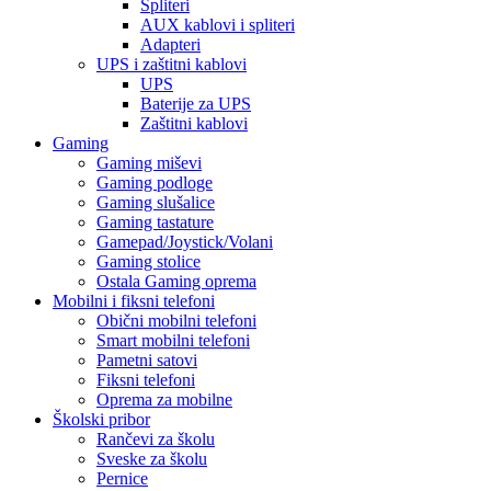
Spliteri
AUX kablovi i spliteri
Adapteri
UPS i zaštitni kablovi
UPS
Baterije za UPS
Zaštitni kablovi
Gaming
Gaming miševi
Gaming podloge
Gaming slušalice
Gaming tastature
Gamepad/Joystick/Volani
Gaming stolice
Ostala Gaming oprema
Mobilni i fiksni telefoni
Obični mobilni telefoni
Smart mobilni telefoni
Pametni satovi
Fiksni telefoni
Oprema za mobilne
Školski pribor
Rančevi za školu
Sveske za školu
Pernice