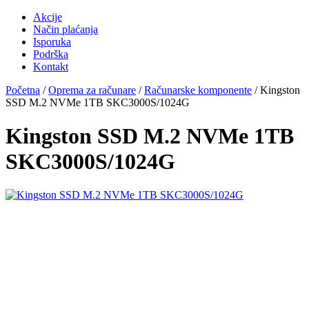
Akcije
Način plaćanja
Isporuka
Podrška
Kontakt
Početna
/
Oprema za računare
/
Računarske komponente
/ Kingston
SSD M.2 NVMe 1TB SKC3000S/1024G
Kingston SSD M.2 NVMe 1TB
SKC3000S/1024G