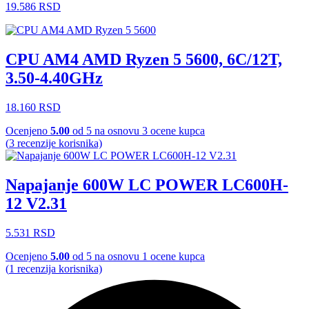
19.586
RSD
CPU AM4 AMD Ryzen 5 5600, 6C/12T,
3.50-4.40GHz
18.160
RSD
Ocenjeno
5.00
od 5 na osnovu
3
ocene kupca
(
3
recenzije korisnika)
Napajanje 600W LC POWER LC600H-
12 V2.31
5.531
RSD
Ocenjeno
5.00
od 5 na osnovu
1
ocene kupca
(
1
recenzija korisnika)