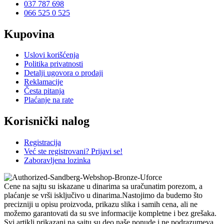
037 787 698
066 525 0 525
Kupovina
Uslovi korišćenja
Politika privatnosti
Detalji ugovora o prodaji
Reklamacije
Česta pitanja
Plaćanje na rate
Korisnički nalog
Registracija
Već ste registrovani? Prijavi se!
Zaboravljena lozinka
Cene na sajtu su iskazane u dinarima sa uračunatim porezom, a
plaćanje se vrši isključivo u dinarima.Nastojimo da budemo što
precizniji u opisu proizvoda, prikazu slika i samih cena, ali ne
možemo garantovati da su sve informacije kompletne i bez grešaka.
Svi artikli prikazani na sajtu su deo naše ponude i ne podrazumeva