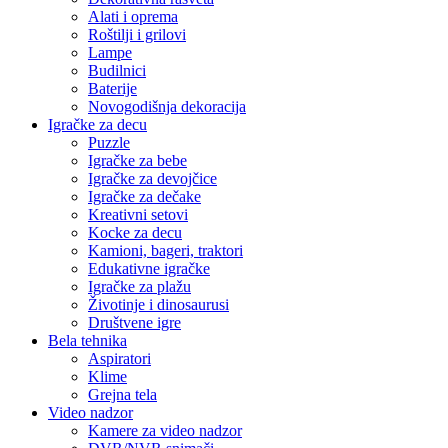
Alati i oprema
Roštilji i grilovi
Lampe
Budilnici
Baterije
Novogodišnja dekoracija
Igračke za decu
Puzzle
Igračke za bebe
Igračke za devojčice
Igračke za dečake
Kreativni setovi
Kocke za decu
Kamioni, bageri, traktori
Edukativne igračke
Igračke za plažu
Životinje i dinosaurusi
Društvene igre
Bela tehnika
Aspiratori
Klime
Grejna tela
Video nadzor
Kamere za video nadzor