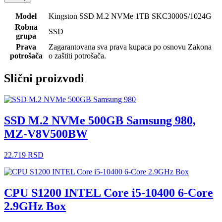
Model
Kingston SSD M.2 NVMe 1TB SKC3000S/1024G
Robna
SSD
grupa
Prava
Zagarantovana sva prava kupaca po osnovu Zakona
potrošača
o zaštiti potrošača.
Slični proizvodi
SSD M.2 NVMe 500GB Samsung 980,
MZ-V8V500BW
22.719
RSD
CPU S1200 INTEL Core i5-10400 6-Core
2.9GHz Box