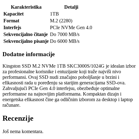
Karakteristika
Detalji
Kapacitet
1TB
Format
M.2 (2280)
Interfejs
PCIe NVMe Gen 4.0
Sekvencijalno čitanje
Do 7000 MB/s
Sekvencijalno pisanje
Do 6000 MB/s
Dodatne informacije
Kingston SSD M.2 NVMe 1TB SKC3000S/1024G je idealan izbor
za profesionalne korisnike i entuzijaste koji traže najviši nivo
performansi. Ovaj SSD nudi značajno poboljšanje u brzini i
efikasnosti rada u poređenju sa starijim generacijama SSD-ova.
Zahvaljujući PCIe Gen 4.0 interfejsu, obezbeđuje optimalne
performanse na najnovijim platformama. Kompaktan dizajn i
energetska efikasnost čine ga odličnim izborom za desktop i laptop
računare.
Recenzije
Još nema komentara.