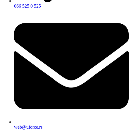
066 525 0 525
web@uforce.rs