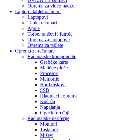
DVR/NVR snimači
Oprema za video nadzor
Laptop i tablet računari
Laptopovi
Tablet računari
Apple
Torbe, rančevi i futrole
Oprema za laptopove
Oprema za tablete
Oprema za računare
Računarske komponente
Grafičke karte
Matične ploče
Procesori
Memorije
Hard diskovi
SSD
Hladnjaci i oprema
Kućišta
Napajanja
Optički uređaji
Računarske periferije
Monitori
Tastature
Miševi