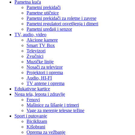
Pametna kuća
Pametni prekidači
Pametne utičnice
Pametni prekidači za roletne i zavese
Pametni regulatori osvetljenja i dimeri
Pametni uređaji i senzor
TV, audio, video
Akcione kamere
Smart TV Box
Televizori
Zvučnici
Muzičke linije
Nosači za televizor
Projektori i oprema
Audio, HI-FI
TV antene i oprema
Edukativne kartice
Nega tela, lepota i zdravlje
Fenovi
Mašinice za šišanje i trimeri
Vage za merenje telesne težine
Sport i putovanje
Biciklizam
Kišobrani
Oprema za vežbanje