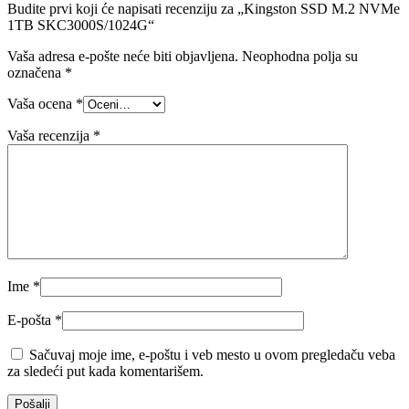
Budite prvi koji će napisati recenziju za „Kingston SSD M.2 NVMe
1TB SKC3000S/1024G“
Vaša adresa e-pošte neće biti objavljena.
Neophodna polja su
označena
*
Vaša ocena
*
Vaša recenzija
*
Ime
*
E-pošta
*
Sačuvaj moje ime, e-poštu i veb mesto u ovom pregledaču veba
za sledeći put kada komentarišem.