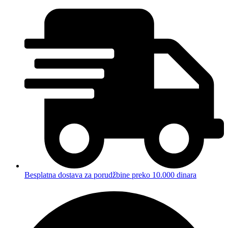
Besplatna dostava za porudžbine preko 10.000 dinara