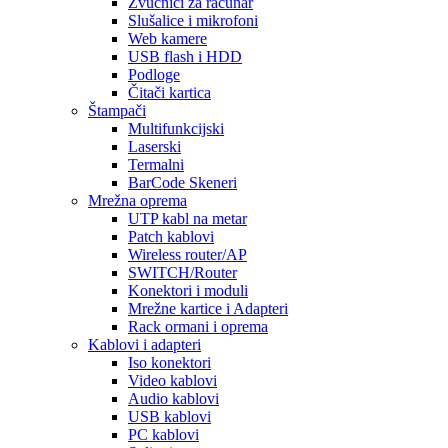
Zvučnici za računar
Slušalice i mikrofoni
Web kamere
USB flash i HDD
Podloge
Čitači kartica
Štampači
Multifunkcijski
Laserski
Termalni
BarCode Skeneri
Mrežna oprema
UTP kabl na metar
Patch kablovi
Wireless router/AP
SWITCH/Router
Konektori i moduli
Mrežne kartice i Adapteri
Rack ormani i oprema
Kablovi i adapteri
Iso konektori
Video kablovi
Audio kablovi
USB kablovi
PC kablovi