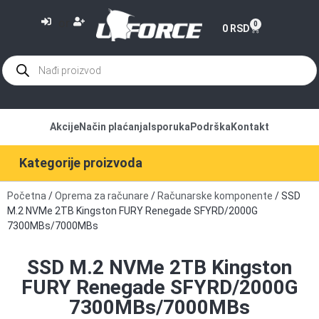
or
0
0
RSD
Akcije
Način plaćanja
Isporuka
Podrška
Kontakt
Kategorije proizvoda
Početna
/
Oprema za računare
/
Računarske komponente
/ SSD
M.2 NVMe 2TB Kingston FURY Renegade SFYRD/2000G
7300MBs/7000MBs
SSD M.2 NVMe 2TB Kingston
FURY Renegade SFYRD/2000G
7300MBs/7000MBs