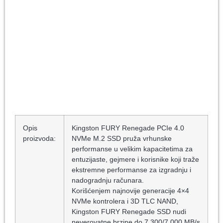
Opis
Kingston FURY Renegade PCIe 4.0
proizvoda:
NVMe M.2 SSD pruža vrhunske
performanse u velikim kapacitetima za
entuzijaste, gejmere i korisnike koji traže
ekstremne performanse za izgradnju i
nadogradnju računara.
Korišćenjem najnovije generacije 4×4
NVMe kontrolera i 3D TLC NAND,
Kingston FURY Renegade SSD nudi
neverovatne brzine do 7.300/7.000 MB/s