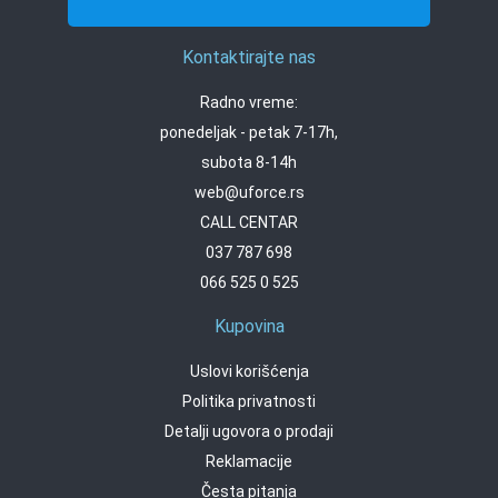
Kontaktirajte nas
Radno vreme:
ponedeljak - petak 7-17h,
subota 8-14h
web@uforce.rs
CALL CENTAR
037 787 698
066 525 0 525
Kupovina
Uslovi korišćenja
Politika privatnosti
Detalji ugovora o prodaji
Reklamacije
Česta pitanja