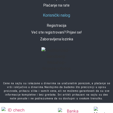
Plaćanje na rate
Korisnički nalog
Registracija
Već ste registrovani? Prijavi se!
Zaboravljena lozinka
Cene na sajtu su iskazane u dinarima sa uračunatim porezom, a plaćanje se
vrši isključivo u dinarima.Nastojimo da budemo što precizniji u opisu
proizvoda, prikazu slika i samih cena, ali ne možemo garantovati da su sve
informacije kompletne i bez grešaka. Svi artikli prikazani na sajtu su deo
naše ponude i ne podrazumeva da su dostupni u svakom trenutku.