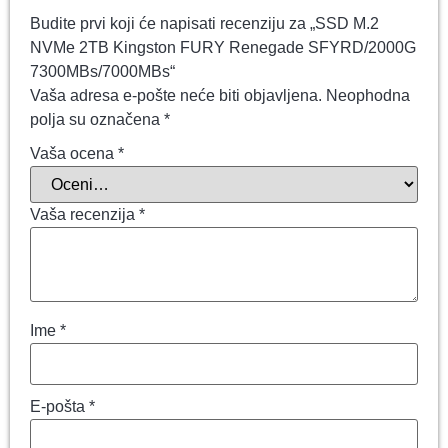
Budite prvi koji će napisati recenziju za „SSD M.2
NVMe 2TB Kingston FURY Renegade SFYRD/2000G
7300MBs/7000MBs“
Vaša adresa e-pošte neće biti objavljena.
Neophodna
polja su označena
*
Vaša ocena
*
Vaša recenzija
*
Ime
*
E-pošta
*