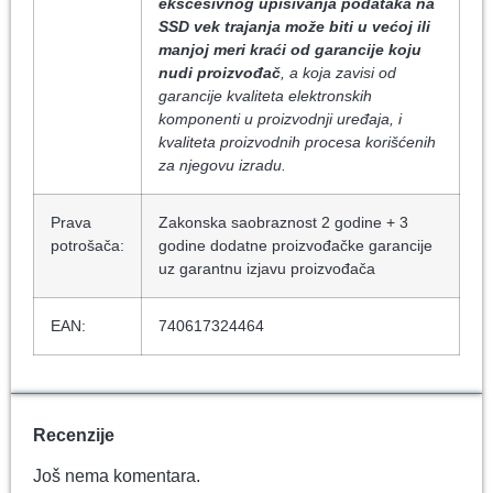
ekscesivnog upisivanja podataka na
SSD vek trajanja može biti u većoj ili
manjoj meri kraći od garancije koju
nudi proizvođač
, a koja zavisi od
garancije kvaliteta elektronskih
komponenti u proizvodnji uređaja, i
kvaliteta proizvodnih procesa korišćenih
za njegovu izradu.
Prava
Zakonska saobraznost 2 godine + 3
potrošača:
godine dodatne proizvođačke garancije
uz garantnu izjavu proizvođača
EAN:
740617324464
Recenzije
Još nema komentara.