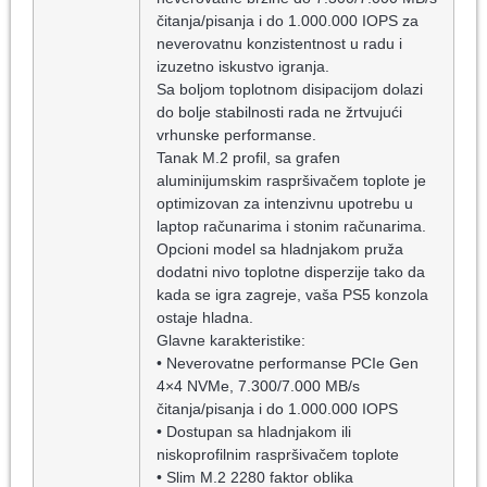
čitanja/pisanja i do 1.000.000 IOPS za
neverovatnu konzistentnost u radu i
izuzetno iskustvo igranja.
Sa boljom toplotnom disipacijom dolazi
do bolje stabilnosti rada ne žrtvujući
vrhunske performanse.
Tanak M.2 profil, sa grafen
aluminijumskim raspršivačem toplote je
optimizovan za intenzivnu upotrebu u
laptop računarima i stonim računarima.
Opcioni model sa hladnjakom pruža
dodatni nivo toplotne disperzije tako da
kada se igra zagreje, vaša PS5 konzola
ostaje hladna.
Glavne karakteristike:
• Neverovatne performanse PCIe Gen
4×4 NVMe, 7.300/7.000 MB/s
čitanja/pisanja i do 1.000.000 IOPS
• Dostupan sa hladnjakom ili
niskoprofilnim raspršivačem toplote
• Slim M.2 2280 faktor oblika