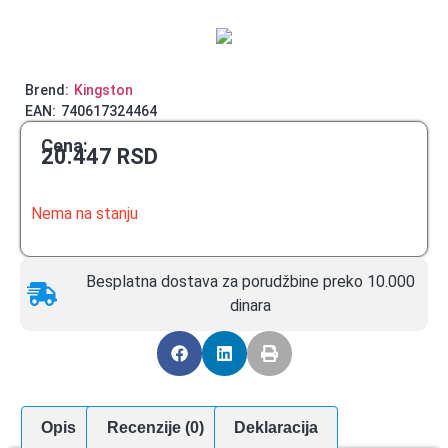
Brend:
Kingston
EAN:
740617324464
Cena:
20.447
RSD
Nema na stanju
Besplatna dostava za porudžbine preko 10.000
dinara
Opis
Recenzije (0)
Deklaracija