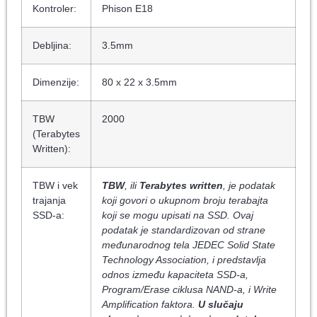
Kontroler:
Phison E18
Debljina:
3.5mm
Dimenzije:
80 x 22 x 3.5mm
TBW
2000
(Terabytes
Written):
TBW i vek
TBW
, ili
Terabytes written
, je podatak
trajanja
koji govori o ukupnom broju terabajta
SSD-a:
koji se mogu upisati na SSD. Ovaj
podatak je standardizovan od strane
međunarodnog tela JEDEC Solid State
Technology Association, i predstavlja
odnos između kapaciteta SSD-a,
Program/Erase ciklusa NAND-a, i Write
Amplification faktora.
U slučaju