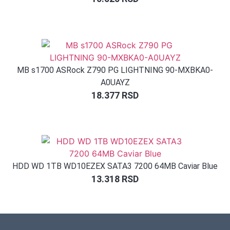
MB s1700 ASRock Z790 PG LIGHTNING 90-MXBKA0-
A0UAYZ
18.377
RSD
HDD WD 1TB WD10EZEX SATA3 7200 64MB Caviar Blue
13.318
RSD