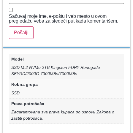
Sačuvaj moje ime, e-poštu i veb mesto u ovom
pregledaču veba za sledeći put kada komentarišem.
Model
SSD M.2 NVMe 2TB Kingston FURY Renegade
SFYRD/2000G 7300MBs/7000MBs
Robna grupa
SSD
Prava potrošača
Zagarantovana sva prava kupaca po osnovu Zakona o
zaštiti potrošača.