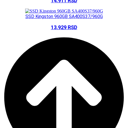
14.911
RSD
SSD Kingston 960GB SA400S37/960G
13.929
RSD