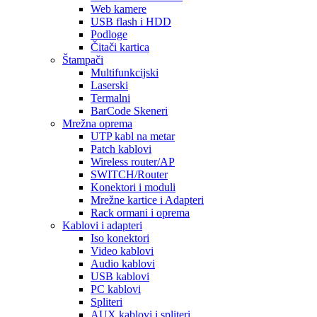
Web kamere
USB flash i HDD
Podloge
Čitači kartica
Štampači
Multifunkcijski
Laserski
Termalni
BarCode Skeneri
Mrežna oprema
UTP kabl na metar
Patch kablovi
Wireless router/AP
SWITCH/Router
Konektori i moduli
Mrežne kartice i Adapteri
Rack ormani i oprema
Kablovi i adapteri
Iso konektori
Video kablovi
Audio kablovi
USB kablovi
PC kablovi
Spliteri
AUX kablovi i spliteri