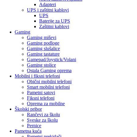
Adapteri
UPS i zaštitni kablovi
UPS
Baterije za UPS
Zaštitni kablovi
Gaming
Gaming miševi
Gaming podloge
Gaming slušalice
Gaming tastature
Gamepad/Joystick/Volani
Gaming stolice
Ostala Gaming oprema
Mobilni i fiksni telefoni
Obični mobilni telefoni
Smart mobilni telefoni
Pametni satovi
Fiksni telefoni
Oprema za mobilne
Školski pribor
Rančevi za školu
Sveske za školu
Pernice
Pametna kuća
Pametni prekidači