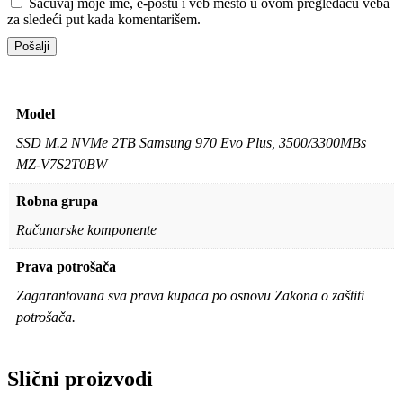
Sačuvaj moje ime, e-poštu i veb mesto u ovom pregledaču veba
za sledeći put kada komentarišem.
Model
SSD M.2 NVMe 2TB Samsung 970 Evo Plus, 3500/3300MBs
MZ-V7S2T0BW
Robna grupa
Računarske komponente
Prava potrošača
Zagarantovana sva prava kupaca po osnovu Zakona o zaštiti
potrošača.
Slični proizvodi