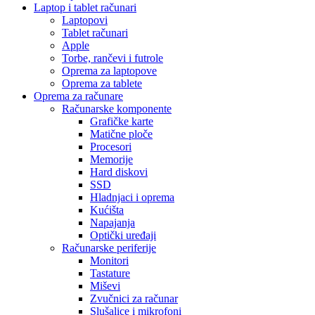
Laptop i tablet računari
Laptopovi
Tablet računari
Apple
Torbe, rančevi i futrole
Oprema za laptopove
Oprema za tablete
Oprema za računare
Računarske komponente
Grafičke karte
Matične ploče
Procesori
Memorije
Hard diskovi
SSD
Hladnjaci i oprema
Kućišta
Napajanja
Optički uređaji
Računarske periferije
Monitori
Tastature
Miševi
Zvučnici za računar
Slušalice i mikrofoni