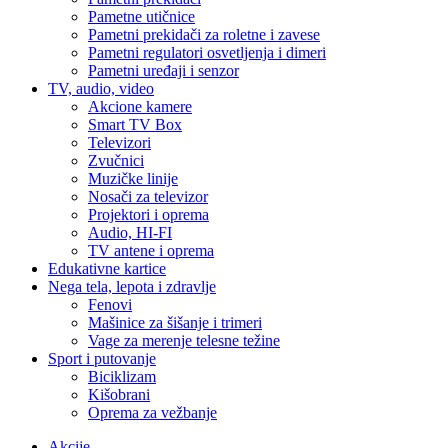
Pametne utičnice
Pametni prekidači za roletne i zavese
Pametni regulatori osvetljenja i dimeri
Pametni uređaji i senzor
TV, audio, video
Akcione kamere
Smart TV Box
Televizori
Zvučnici
Muzičke linije
Nosači za televizor
Projektori i oprema
Audio, HI-FI
TV antene i oprema
Edukativne kartice
Nega tela, lepota i zdravlje
Fenovi
Mašinice za šišanje i trimeri
Vage za merenje telesne težine
Sport i putovanje
Biciklizam
Kišobrani
Oprema za vežbanje
Akcije