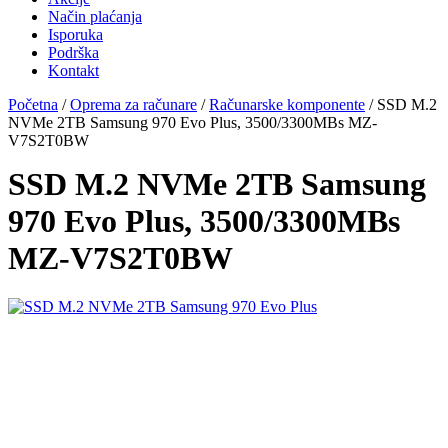
Način plaćanja
Isporuka
Podrška
Kontakt
Početna
/
Oprema za računare
/
Računarske komponente
/ SSD M.2
NVMe 2TB Samsung 970 Evo Plus, 3500/3300MBs MZ-
V7S2T0BW
SSD M.2 NVMe 2TB Samsung
970 Evo Plus, 3500/3300MBs
MZ-V7S2T0BW