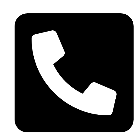
Skočite
na
sadržaj