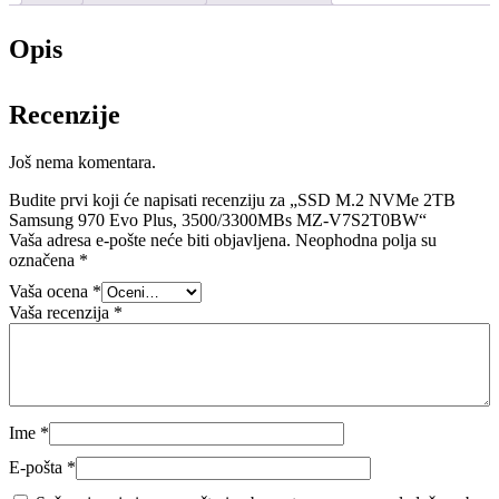
Opis
Recenzije
Još nema komentara.
Budite prvi koji će napisati recenziju za „SSD M.2 NVMe 2TB
Samsung 970 Evo Plus, 3500/3300MBs MZ-V7S2T0BW“
Vaša adresa e-pošte neće biti objavljena.
Neophodna polja su
označena
*
Vaša ocena
*
Vaša recenzija
*
Ime
*
E-pošta
*