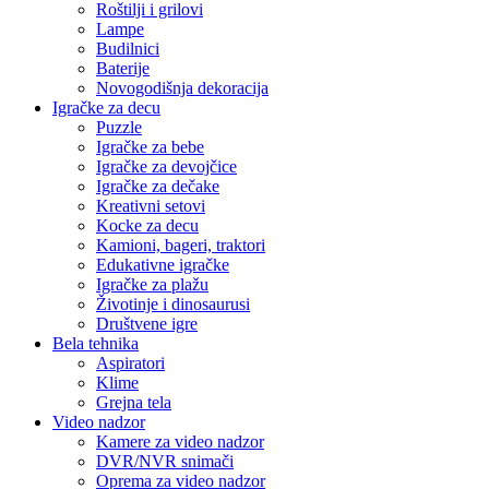
Roštilji i grilovi
Lampe
Budilnici
Baterije
Novogodišnja dekoracija
Igračke za decu
Puzzle
Igračke za bebe
Igračke za devojčice
Igračke za dečake
Kreativni setovi
Kocke za decu
Kamioni, bageri, traktori
Edukativne igračke
Igračke za plažu
Životinje i dinosaurusi
Društvene igre
Bela tehnika
Aspiratori
Klime
Grejna tela
Video nadzor
Kamere za video nadzor
DVR/NVR snimači
Oprema za video nadzor