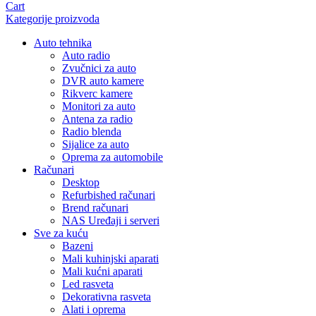
Cart
Kategorije proizvoda
Auto tehnika
Auto radio
Zvučnici za auto
DVR auto kamere
Rikverc kamere
Monitori za auto
Antena za radio
Radio blenda
Sijalice za auto
Oprema za automobile
Računari
Desktop
Refurbished računari
Brend računari
NAS Uređaji i serveri
Sve za kuću
Bazeni
Mali kuhinjski aparati
Mali kućni aparati
Led rasveta
Dekorativna rasveta
Alati i oprema