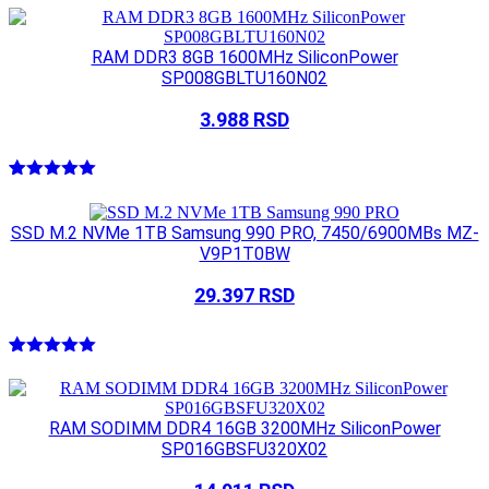
RAM DDR3 8GB 1600MHz SiliconPower
SP008GBLTU160N02
3.988
RSD
Ocenjeno
1
5.00
od 5
na osnovu
SSD M.2 NVMe 1TB Samsung 990 PRO, 7450/6900MBs MZ-
ocene
V9P1T0BW
kupca
29.397
RSD
Ocenjeno
1
5.00
od 5
na osnovu
ocene
RAM SODIMM DDR4 16GB 3200MHz SiliconPower
kupca
SP016GBSFU320X02