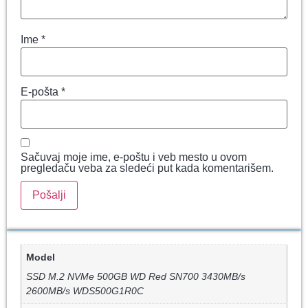
Ime
*
E-pošta
*
Sačuvaj moje ime, e-poštu i veb mesto u ovom
pregledaču veba za sledeći put kada komentarišem.
Model
SSD M.2 NVMe 500GB WD Red SN700 3430MB/s
2600MB/s WDS500G1R0C