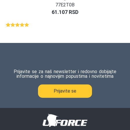
77E2T0B
61.107
RSD
Ocenjeno
1
5.00
od 5
na osnovu
ocene
kupca
Prijavite se za naš newsletter i redovno dobijajte
informacije o najnovijim popustima i novitetima
Prijavite se