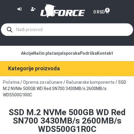
or
0
0
RSD
Akcije
Način plaćanja
Isporuka
Podrška
Kontakt
Kategorije proizvoda
Početna
/
Oprema za računare
/
Računarske komponente
/ SSD
M.2 NVMe 500GB WD Red SN700 3430MB/s 2600MB/s
WDS500G1R0C
SSD M.2 NVMe 500GB WD Red
SN700 3430MB/s 2600MB/s
WDS500G1R0C