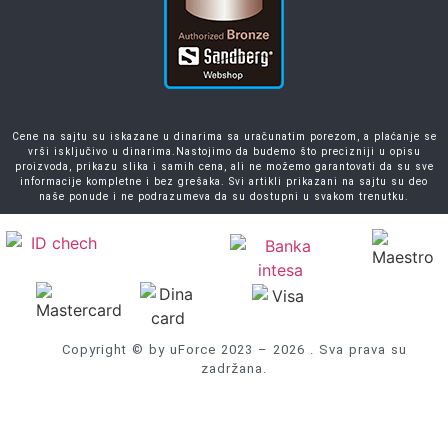
Cene na sajtu su iskazane u dinarima sa uračunatim porezom, a plaćanje se
vrši isključivo u dinarima.Nastojimo da budemo što precizniji u opisu
proizvoda, prikazu slika i samih cena, ali ne možemo garantovati da su sve
informacije kompletne i bez grešaka. Svi artikli prikazani na sajtu su deo
naše ponude i ne podrazumeva da su dostupni u svakom trenutku.
Copyright © by uForce 2023 – 2026 . Sva prava su
zadržana.