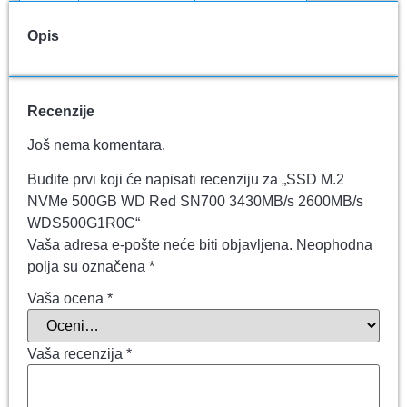
Opis
Recenzije
Još nema komentara.
Budite prvi koji će napisati recenziju za „SSD M.2
NVMe 500GB WD Red SN700 3430MB/s 2600MB/s
WDS500G1R0C“
Vaša adresa e-pošte neće biti objavljena.
Neophodna
polja su označena
*
Vaša ocena
*
Vaša recenzija
*