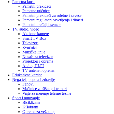
Pametna kuća
Pametni prekidači
Pametne utičnice
Pametni prekidači za roletne i zavese
Pametni regulatori osvetljenja i dimeri
Pametni uređaji i senzor
TV, audio, video
Akcione kamere
Smart TV Box
Televizori
Zvučnici
Muzičke linije
Nosači za televizor
Projektori i oprema
Audio, HI-FI
TV antene i oprema
Edukativne kartice
Nega tela, lepota i zdravlje
Fenovi
Mašinice za šišanje i trimeri
Vage za merenje telesne težine
Sport i putovanje
Biciklizam
Kišobrani
Oprema za vežbanje