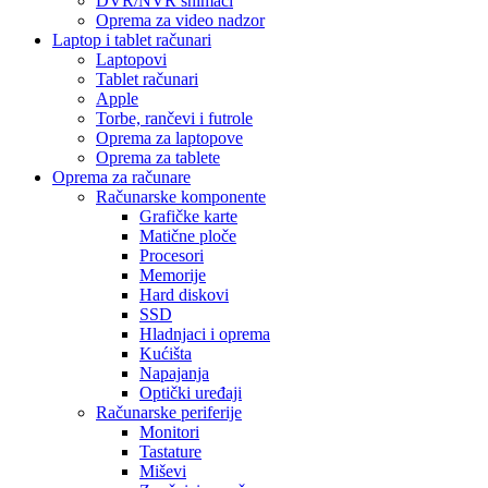
DVR/NVR snimači
Oprema za video nadzor
Laptop i tablet računari
Laptopovi
Tablet računari
Apple
Torbe, rančevi i futrole
Oprema za laptopove
Oprema za tablete
Oprema za računare
Računarske komponente
Grafičke karte
Matične ploče
Procesori
Memorije
Hard diskovi
SSD
Hladnjaci i oprema
Kućišta
Napajanja
Optički uređaji
Računarske periferije
Monitori
Tastature
Miševi