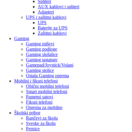
Spliteri
AUX kablovi i spliteri
Adapteri
UPS i zaštitni kablovi
UPS
Baterije za UPS
Zaštitni kablovi
Gaming
Gaming miševi
Gaming podloge
Gaming slušalice
Gaming tastature
Gamepad/Joystick/Volani
Gaming stolice
Ostala Gaming oprema
Mobilni i fiksni telefoni
Obični mobilni telefoni
Smart mobilni telefoni
Pametni satovi
Fiksni telefoni
Oprema za mobilne
Školski pribor
Rančevi za školu
Sveske za školu
Pernice