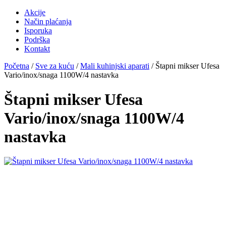
Akcije
Način plaćanja
Isporuka
Podrška
Kontakt
Početna
/
Sve za kuću
/
Mali kuhinjski aparati
/ Štapni mikser Ufesa
Vario/inox/snaga 1100W/4 nastavka
Štapni mikser Ufesa
Vario/inox/snaga 1100W/4
nastavka