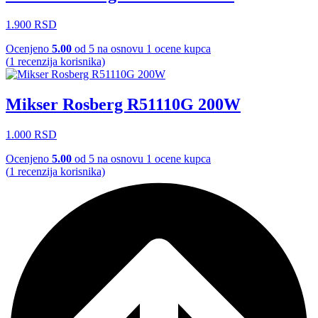
1.900
RSD
Ocenjeno
5.00
od 5 na osnovu
1
ocene kupca
(
1
recenzija korisnika)
Mikser Rosberg R51110G 200W
1.000
RSD
Ocenjeno
5.00
od 5 na osnovu
1
ocene kupca
(
1
recenzija korisnika)