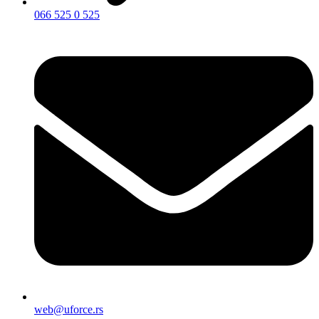
066 525 0 525
web@uforce.rs