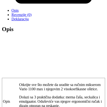
Opis
Recenzije (0)
Deklaracija
Opis
Otkrijte sve što možete da uradite sa ručnim mikserom
Vario 1100 max i njegovim 2 visokoefikasne oštrice.
Dolazi sa 3 praktična dodatka: merna čaša, seckalica i
Opis
emulgaator. Oduševiće vas njegov ergonomični ručak i
dizajn otporan na prskanje.