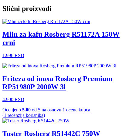
Slični proizvodi
Mlin za kafu Rosberg R51172A 150W
crni
1.996
RSD
Friteza od inoxa Rosberg Premium
RP51980P 2000W 3l
4.900
RSD
Ocenjeno
5.00
od 5 na osnovu
1
ocene kupca
(
1
recenzija korisnika)
Toster Rosberg R51442C 750W