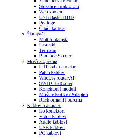
Zvučnici za računar
Slušalice i mikrofoni
Web kamere
USB flash i HDD
Podloge
Čitači kartica
Štampači
Multifunkcijski
Laserski
Termalni
BarCode Skeneri
Mrežna oprema
UTP kabl na metar
Patch kablovi
Wireless router/AP
SWITCH/Router
Konektori i moduli
Mrežne kartice i Adapteri
Rack ormani i oprema
Kablovi i adapteri
Iso konektori
Video kablovi
Audio kablovi
USB kablovi
PC kablovi