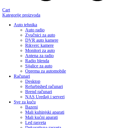
Cart
Kategorije proizvoda
Auto tehnika
Auto radio
Zvučnici za auto
DVR auto kamere
Rikverc kamere
Monitori za auto
Antena za radio
Radio blenda
Sijalice za auto
Oprema za automobile
Računari
Desktop
Refurbished računari
Brend računari
NAS Uređaji i serveri
Sve za kuću
Bazeni
Mali kuhinjski aparati
Mali kućni aparati
Led rasveta
Dekorativna rasveta