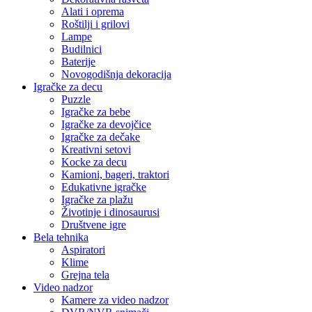
Alati i oprema
Roštilji i grilovi
Lampe
Budilnici
Baterije
Novogodišnja dekoracija
Igračke za decu
Puzzle
Igračke za bebe
Igračke za devojčice
Igračke za dečake
Kreativni setovi
Kocke za decu
Kamioni, bageri, traktori
Edukativne igračke
Igračke za plažu
Životinje i dinosaurusi
Društvene igre
Bela tehnika
Aspiratori
Klime
Grejna tela
Video nadzor
Kamere za video nadzor