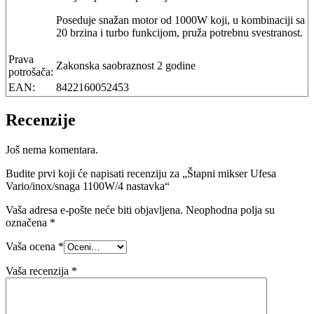
Poseduje snažan motor od 1000W koji, u kombinaciji sa
20 brzina i turbo funkcijom, pruža potrebnu svestranost.
Prava
Zakonska saobraznost 2 godine
potrošača:
EAN:
8422160052453
Recenzije
Još nema komentara.
Budite prvi koji će napisati recenziju za „Štapni mikser Ufesa
Vario/inox/snaga 1100W/4 nastavka“
Vaša adresa e-pošte neće biti objavljena.
Neophodna polja su
označena
*
Vaša ocena
*
Vaša recenzija
*