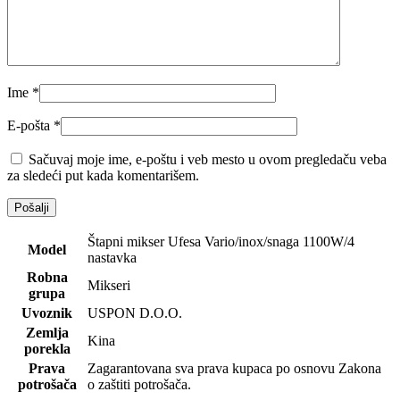
Ime
*
E-pošta
*
Sačuvaj moje ime, e-poštu i veb mesto u ovom pregledaču veba
za sledeći put kada komentarišem.
Štapni mikser Ufesa Vario/inox/snaga 1100W/4
Model
nastavka
Robna
Mikseri
grupa
Uvoznik
USPON D.O.O.
Zemlja
Kina
porekla
Prava
Zagarantovana sva prava kupaca po osnovu Zakona
potrošača
o zaštiti potrošača.