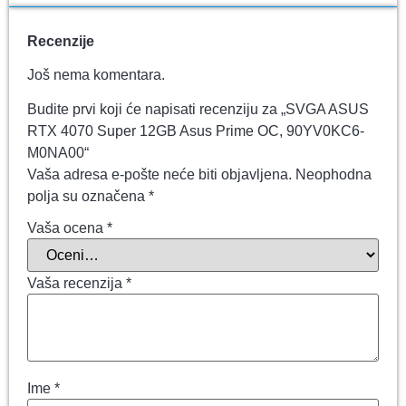
Recenzije
Još nema komentara.
Budite prvi koji će napisati recenziju za „SVGA ASUS
RTX 4070 Super 12GB Asus Prime OC, 90YV0KC6-
M0NA00“
Vaša adresa e-pošte neće biti objavljena.
Neophodna
polja su označena
*
Vaša ocena
*
Vaša recenzija
*
Ime
*