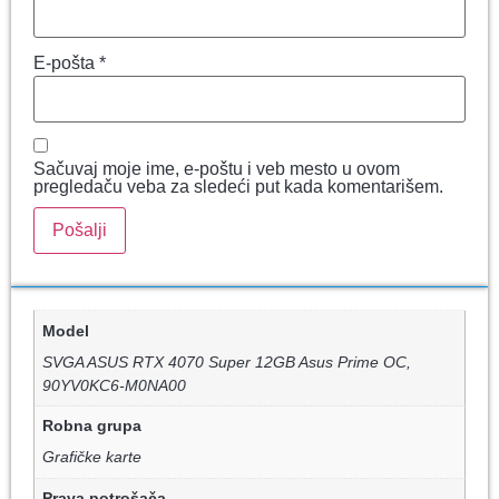
E-pošta
*
Sačuvaj moje ime, e-poštu i veb mesto u ovom
pregledaču veba za sledeći put kada komentarišem.
Model
SVGA ASUS RTX 4070 Super 12GB Asus Prime OC,
90YV0KC6-M0NA00
Robna grupa
Grafičke karte
Prava potrošača