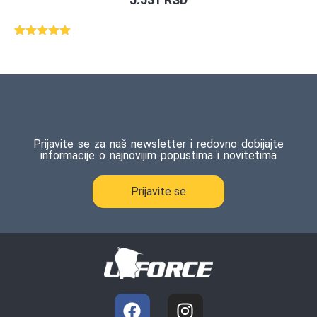
Ocenjeno
1
5.00
od 5
na osnovu
ocene
kupca
Prijavite se za naš newsletter i redovno dobijajte
informacije o najnovijim popustima i novitetima
Prijavite se