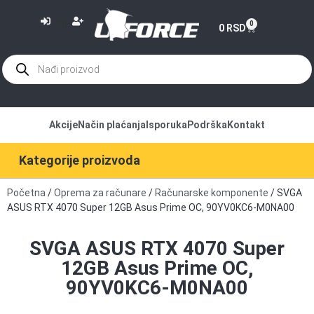
or
0
0
RSD
Akcije
Način plaćanja
Isporuka
Podrška
Kontakt
Kategorije proizvoda
Početna
/
Oprema za računare
/
Računarske komponente
/ SVGA
ASUS RTX 4070 Super 12GB Asus Prime OC, 90YV0KC6-M0NA00
SVGA ASUS RTX 4070 Super
12GB Asus Prime OC,
90YV0KC6-M0NA00