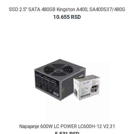
SSD 2.5″ SATA 480GB Kingston A400, SA400S37/480G
10.655
RSD
Napajanje 600W LC POWER LC600H-12 V2.31
5.531
RSD