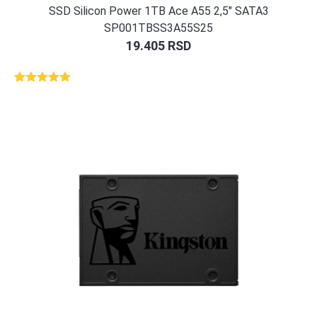
SSD Silicon Power 1TB Ace A55 2,5″ SATA3
SP001TBSS3A55S25
19.405
RSD
Ocenjeno
1
5.00
od 5
na osnovu
ocene
kupca