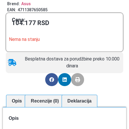
Brend:
Asus
EAN:
4711387650585
Cena:
104.177
RSD
Nema na stanju
Besplatna dostava za porudžbine preko 10.000
dinara
Opis
Recenzije (0)
Deklaracija
Opis