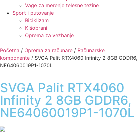
Vage za merenje telesne težine
Sport i putovanje
Biciklizam
Kišobrani
Oprema za vežbanje
Početna
/
Oprema za računare
/
Računarske
komponente
/ SVGA Palit RTX4060 Infinity 2 8GB GDDR6,
NE64060019P1-1070L
SVGA Palit RTX4060
Infinity 2 8GB GDDR6,
NE64060019P1-1070L