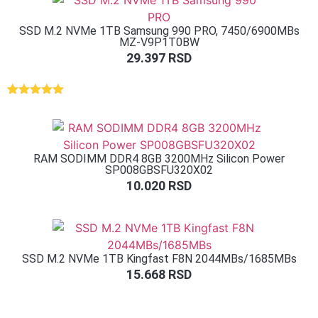
na osnovu
ocene
kupca
SSD M.2 NVMe 1TB Samsung 990 PRO, 7450/6900MBs
MZ-V9P1T0BW
29.397
RSD
Ocenjeno
1
5.00
od 5
na osnovu
ocene
kupca
RAM SODIMM DDR4 8GB 3200MHz Silicon Power
SP008GBSFU320X02
10.020
RSD
SSD M.2 NVMe 1TB Kingfast F8N 2044MBs/1685MBs
15.668
RSD