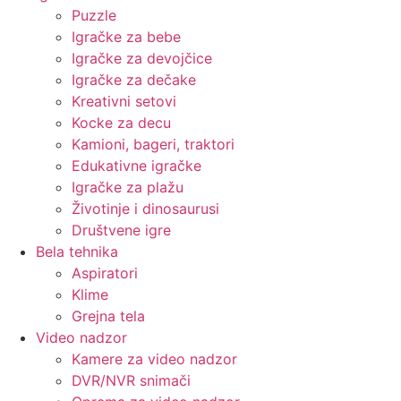
Puzzle
Igračke za bebe
Igračke za devojčice
Igračke za dečake
Kreativni setovi
Kocke za decu
Kamioni, bageri, traktori
Edukativne igračke
Igračke za plažu
Životinje i dinosaurusi
Društvene igre
Bela tehnika
Aspiratori
Klime
Grejna tela
Video nadzor
Kamere za video nadzor
DVR/NVR snimači