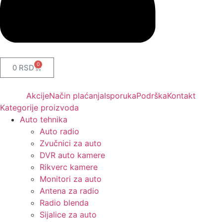
0
0
RSD
Akcije
Način plaćanja
Isporuka
Podrška
Kontakt
Kategorije proizvoda
Auto tehnika
Auto radio
Zvučnici za auto
DVR auto kamere
Rikverc kamere
Monitori za auto
Antena za radio
Radio blenda
Sijalice za auto