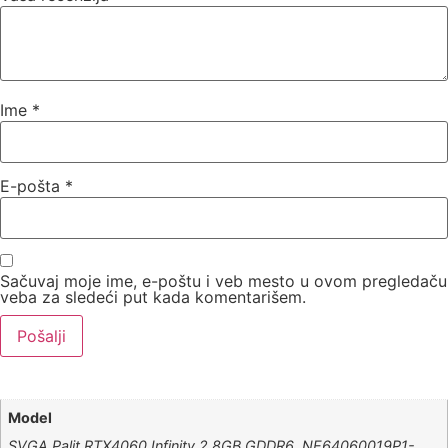
Ime
*
E-pošta
*
Sačuvaj moje ime, e-poštu i veb mesto u ovom pregledaču
veba za sledeći put kada komentarišem.
Model
SVGA Palit RTX4060 Infinity 2 8GB GDDR6, NE64060019P1-