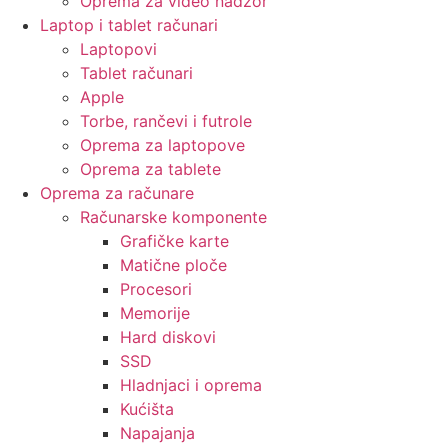
Oprema za video nadzor
Laptop i tablet računari
Laptopovi
Tablet računari
Apple
Torbe, rančevi i futrole
Oprema za laptopove
Oprema za tablete
Oprema za računare
Računarske komponente
Grafičke karte
Matične ploče
Procesori
Memorije
Hard diskovi
SSD
Hladnjaci i oprema
Kućišta
Napajanja