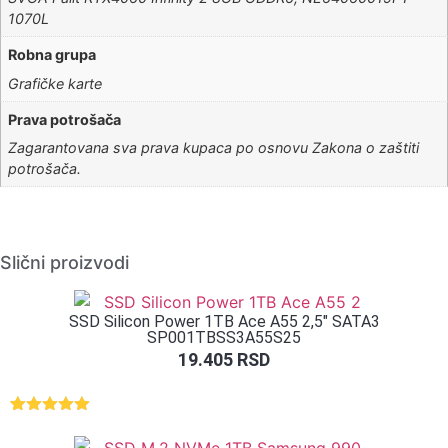
1070L
Robna grupa
Grafičke karte
Prava potrošača
Zagarantovana sva prava kupaca po osnovu Zakona o zaštiti
potrošača.
Slični proizvodi
SSD Silicon Power 1TB Ace A55 2,5″ SATA3
SP001TBSS3A55S25
19.405
RSD
Ocenjeno
1
5.00
od 5