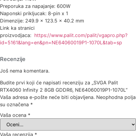
Preporuka za napajanje: 600W
Naponski prikljucak: 8-pin x 1
Dimenzije: 249.9 x 123.5 x 40.2 mm
Link ka stranici
proizvodjaca:
https://www.palit.com/palit/vgapro.php?
id=5161&lang=en&pn=NE64060019P1-1070L&tab=sp
Recenzije
Još nema komentara.
Budite prvi koji će napisati recenziju za „SVGA Palit
RTX4060 Infinity 2 8GB GDDR6, NE64060019P1-1070L“
Vaša adresa e-pošte neće biti objavljena.
Neophodna polja
su označena
*
Vaša ocena
*
Vaša recenzija
*