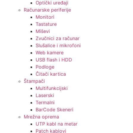
Optički uređaji
Računarske periferije
Monitori
Tastature
Miševi
Zvučnici za računar
Slušalice i mikrofoni
Web kamere
USB flash i HDD
Podloge
Čitači kartica
Štampači
Multifunkcijski
Laserski
Termalni
BarCode Skeneri
Mrežna oprema
UTP kabl na metar
Patch kablovi