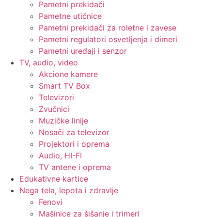
Pametni prekidači
Pametne utičnice
Pametni prekidači za roletne i zavese
Pametni regulatori osvetljenja i dimeri
Pametni uređaji i senzor
TV, audio, video
Akcione kamere
Smart TV Box
Televizori
Zvučnici
Muzičke linije
Nosači za televizor
Projektori i oprema
Audio, HI-FI
TV antene i oprema
Edukativne kartice
Nega tela, lepota i zdravlje
Fenovi
Mašinice za šišanje i trimeri