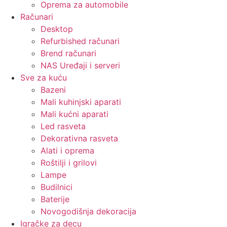
Oprema za automobile
Računari
Desktop
Refurbished računari
Brend računari
NAS Uređaji i serveri
Sve za kuću
Bazeni
Mali kuhinjski aparati
Mali kućni aparati
Led rasveta
Dekorativna rasveta
Alati i oprema
Roštilji i grilovi
Lampe
Budilnici
Baterije
Novogodišnja dekoracija
Igračke za decu