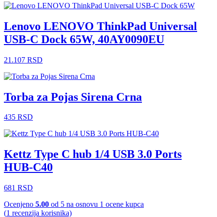
Lenovo LENOVO ThinkPad Universal
USB-C Dock 65W, 40AY0090EU
21.107
RSD
Torba za Pojas Sirena Crna
435
RSD
Kettz Type C hub 1/4 USB 3.0 Ports
HUB-C40
681
RSD
Ocenjeno
5.00
od 5 na osnovu
1
ocene kupca
(
1
recenzija korisnika)