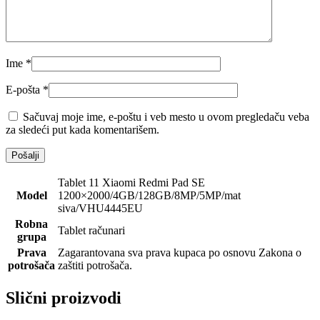
Ime
*
E-pošta
*
Sačuvaj moje ime, e-poštu i veb mesto u ovom pregledaču veba
za sledeći put kada komentarišem.
Tablet 11 Xiaomi Redmi Pad SE
Model
1200×2000/4GB/128GB/8MP/5MP/mat
siva/VHU4445EU
Robna
Tablet računari
grupa
Prava
Zagarantovana sva prava kupaca po osnovu Zakona o
potrošača
zaštiti potrošača.
Slični proizvodi