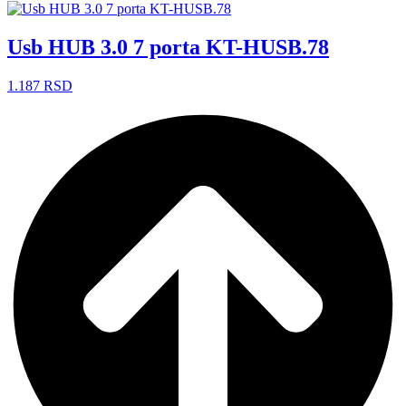
Usb HUB 3.0 7 porta KT-HUSB.78
1.187
RSD