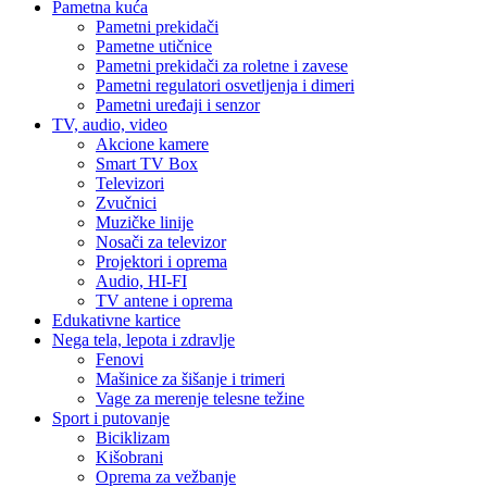
Pametna kuća
Pametni prekidači
Pametne utičnice
Pametni prekidači za roletne i zavese
Pametni regulatori osvetljenja i dimeri
Pametni uređaji i senzor
TV, audio, video
Akcione kamere
Smart TV Box
Televizori
Zvučnici
Muzičke linije
Nosači za televizor
Projektori i oprema
Audio, HI-FI
TV antene i oprema
Edukativne kartice
Nega tela, lepota i zdravlje
Fenovi
Mašinice za šišanje i trimeri
Vage za merenje telesne težine
Sport i putovanje
Biciklizam
Kišobrani
Oprema za vežbanje