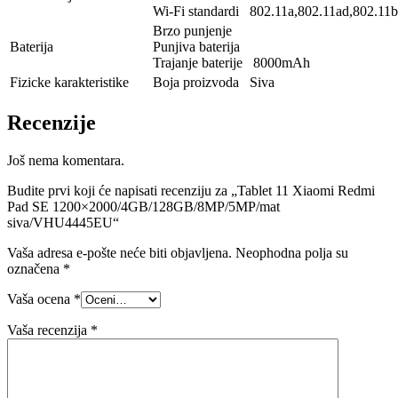
Wi-Fi standardi 802.11a,802.11ad,802.11b,
Brzo punjenje
Baterija
Punjiva baterija
Trajanje baterije 8000mAh
Fizicke karakteristike
Boja proizvoda Siva
Recenzije
Još nema komentara.
Budite prvi koji će napisati recenziju za „Tablet 11 Xiaomi Redmi
Pad SE 1200×2000/4GB/128GB/8MP/5MP/mat
siva/VHU4445EU“
Vaša adresa e-pošte neće biti objavljena.
Neophodna polja su
označena
*
Vaša ocena
*
Vaša recenzija
*