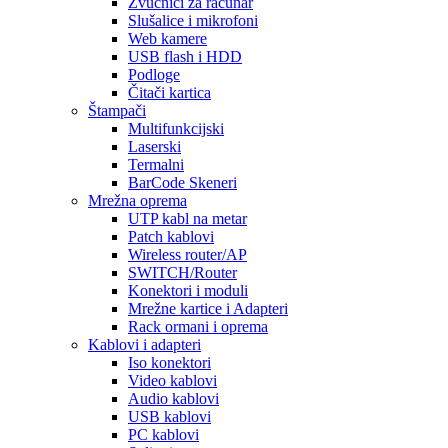
Zvučnici za računar
Slušalice i mikrofoni
Web kamere
USB flash i HDD
Podloge
Čitači kartica
Štampači
Multifunkcijski
Laserski
Termalni
BarCode Skeneri
Mrežna oprema
UTP kabl na metar
Patch kablovi
Wireless router/AP
SWITCH/Router
Konektori i moduli
Mrežne kartice i Adapteri
Rack ormani i oprema
Kablovi i adapteri
Iso konektori
Video kablovi
Audio kablovi
USB kablovi
PC kablovi