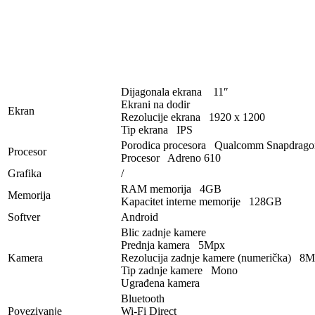
Dijagonala ekrana 11″
Ekrani na dodir
Ekran
Rezolucije ekrana 1920 x 1200
Tip ekrana IPS
Porodica procesora Qualcomm Snapdrago
Procesor
Procesor Adreno 610
Grafika
/
RAM memorija 4GB
Memorija
Kapacitet interne memorije 128GB
Softver
Android
Blic zadnje kamere
Prednja kamera 5Mpx
Kamera
Rezolucija zadnje kamere (numerička) 8
Tip zadnje kamere Mono
Ugrađena kamera
Bluetooth
Povezivanje
Wi-Fi Direct