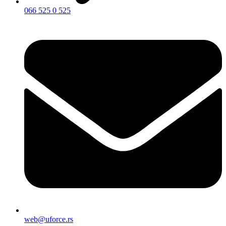
066 525 0 525
web@uforce.rs