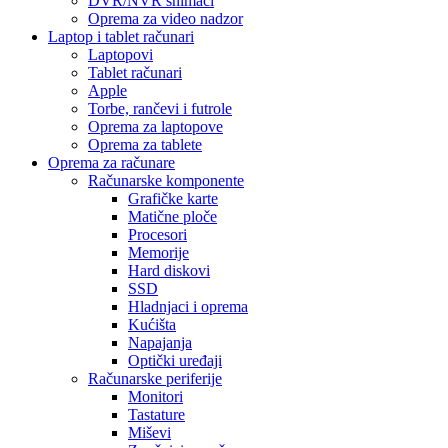
DVR/NVR snimači
Oprema za video nadzor
Laptop i tablet računari
Laptopovi
Tablet računari
Apple
Torbe, rančevi i futrole
Oprema za laptopove
Oprema za tablete
Oprema za računare
Računarske komponente
Grafičke karte
Matične ploče
Procesori
Memorije
Hard diskovi
SSD
Hladnjaci i oprema
Kućišta
Napajanja
Optički uređaji
Računarske periferije
Monitori
Tastature
Miševi