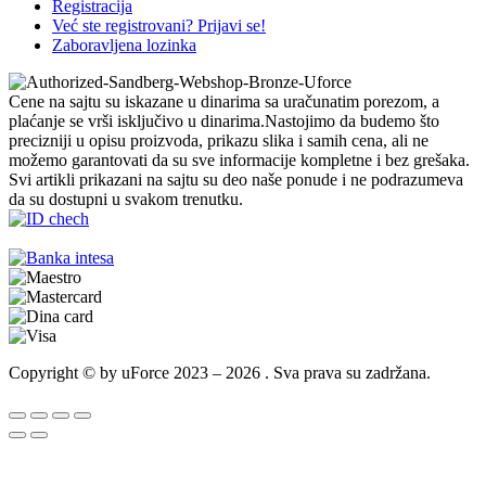
Registracija
Već ste registrovani? Prijavi se!
Zaboravljena lozinka
Cene na sajtu su iskazane u dinarima sa uračunatim porezom, a
plaćanje se vrši isključivo u dinarima.Nastojimo da budemo što
precizniji u opisu proizvoda, prikazu slika i samih cena, ali ne
možemo garantovati da su sve informacije kompletne i bez grešaka.
Svi artikli prikazani na sajtu su deo naše ponude i ne podrazumeva
da su dostupni u svakom trenutku.
Copyright © by uForce 2023 – 2026 . Sva prava su zadržana.