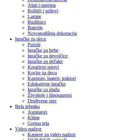
Alati i oprema
Roštilji i grilovi
Lampe
Budilnici
Baterije
Novogodišnja dekoracija
Igračke za decu
Puzzle
Igračke za bebe
Igračke za devojčice
Igračke za dečake
Kreativni setovi
Kocke za decu
Kamioni, bageri, traktori
Edukativne igračke
Igračke za plažu
Životinje i dinosaurusi
Društvene igre
Bela tehnika
Aspiratori
Klime
Grejna tela
Video nadzor
Kamere za video nadzor