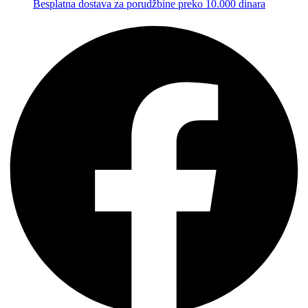
Besplatna dostava za porudžbine preko 10.000 dinara