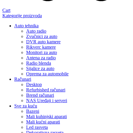
Cart
Kategorije proizvoda
Auto tehnika
Auto radio
Zvučnici za auto
DVR auto kamere
Rikverc kamere
Monitori za auto
Antena za radio
Radio blenda
Sijalice za auto
Oprema za automobile
Računari
Desktop
Refurbished računari
Brend računari
NAS Uređaji i serveri
Sve za kuću
Bazeni
Mali kuhinjski aparati
Mali kućni aparati
Led rasveta
Dekorativna rasveta