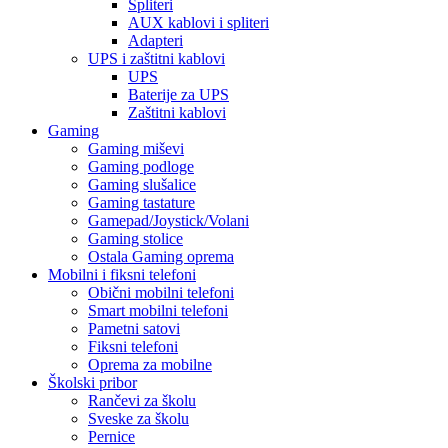
Spliteri
AUX kablovi i spliteri
Adapteri
UPS i zaštitni kablovi
UPS
Baterije za UPS
Zaštitni kablovi
Gaming
Gaming miševi
Gaming podloge
Gaming slušalice
Gaming tastature
Gamepad/Joystick/Volani
Gaming stolice
Ostala Gaming oprema
Mobilni i fiksni telefoni
Obični mobilni telefoni
Smart mobilni telefoni
Pametni satovi
Fiksni telefoni
Oprema za mobilne
Školski pribor
Rančevi za školu
Sveske za školu
Pernice