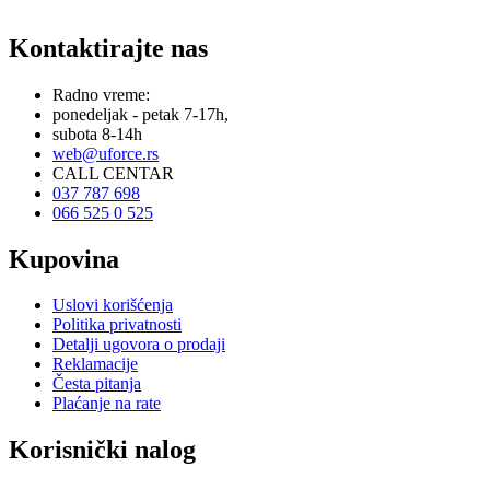
Kontaktirajte nas
Radno vreme:
ponedeljak - petak 7-17h,
subota 8-14h
web@uforce.rs
CALL CENTAR
037 787 698
066 525 0 525
Kupovina
Uslovi korišćenja
Politika privatnosti
Detalji ugovora o prodaji
Reklamacije
Česta pitanja
Plaćanje na rate
Korisnički nalog