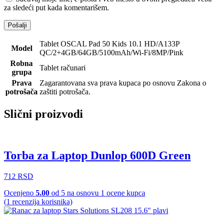
za sledeći put kada komentarišem.
Tablet OSCAL Pad 50 Kids 10.1 HD/A133P
Model
QC/2+4GB/64GB/5100mAh/Wi-Fi/8MP/Pink
Robna
Tablet računari
grupa
Prava
Zagarantovana sva prava kupaca po osnovu Zakona o
potrošača
zaštiti potrošača.
Slični proizvodi
Torba za Laptop Dunlop 600D Green
712
RSD
Ocenjeno
5.00
od 5 na osnovu
1
ocene kupca
(
1
recenzija korisnika)