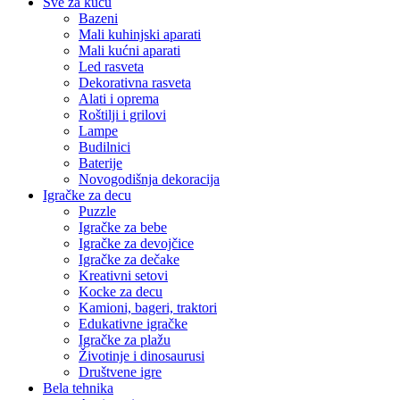
Sve za kuću
Bazeni
Mali kuhinjski aparati
Mali kućni aparati
Led rasveta
Dekorativna rasveta
Alati i oprema
Roštilji i grilovi
Lampe
Budilnici
Baterije
Novogodišnja dekoracija
Igračke za decu
Puzzle
Igračke za bebe
Igračke za devojčice
Igračke za dečake
Kreativni setovi
Kocke za decu
Kamioni, bageri, traktori
Edukativne igračke
Igračke za plažu
Životinje i dinosaurusi
Društvene igre
Bela tehnika