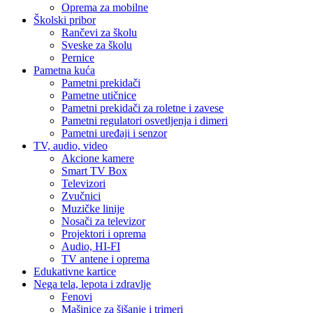
Oprema za mobilne
Školski pribor
Rančevi za školu
Sveske za školu
Pernice
Pametna kuća
Pametni prekidači
Pametne utičnice
Pametni prekidači za roletne i zavese
Pametni regulatori osvetljenja i dimeri
Pametni uređaji i senzor
TV, audio, video
Akcione kamere
Smart TV Box
Televizori
Zvučnici
Muzičke linije
Nosači za televizor
Projektori i oprema
Audio, HI-FI
TV antene i oprema
Edukativne kartice
Nega tela, lepota i zdravlje
Fenovi
Mašinice za šišanje i trimeri