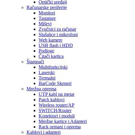
Optički uređaji
Računarske periferije
Monitori
Tastature
Miševi
Zvučnici za računar
Slušalice i mikrofoni
Web kamere
USB flash i HDD
Podloge
Čitači kartica
Štampači
Multifunkcijski
Laserski
Termalni
BarCode Skeneri
Mrežna oprema
UTP kabl na metar
Patch kablovi
Wireless router/AP
SWITCH/Router
Konektori i moduli
Mrežne kartice i Adapteri
Rack ormani i oprema
Kablovi i adapteri