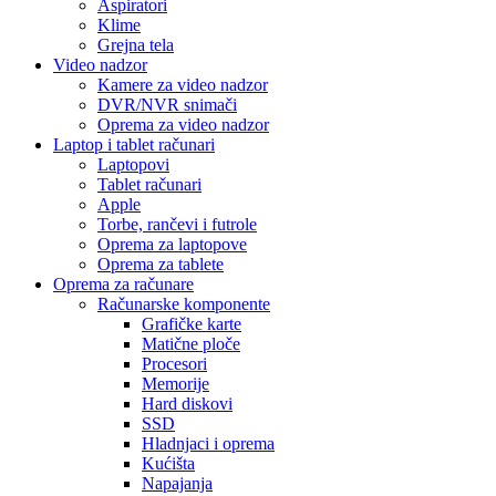
Aspiratori
Klime
Grejna tela
Video nadzor
Kamere za video nadzor
DVR/NVR snimači
Oprema za video nadzor
Laptop i tablet računari
Laptopovi
Tablet računari
Apple
Torbe, rančevi i futrole
Oprema za laptopove
Oprema za tablete
Oprema za računare
Računarske komponente
Grafičke karte
Matične ploče
Procesori
Memorije
Hard diskovi
SSD
Hladnjaci i oprema
Kućišta
Napajanja