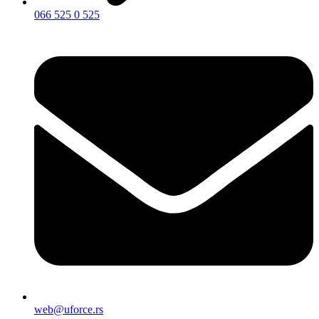
066 525 0 525
web@uforce.rs