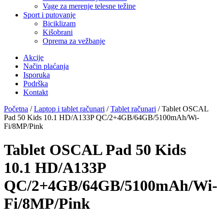
Vage za merenje telesne težine
Sport i putovanje
Biciklizam
Kišobrani
Oprema za vežbanje
Akcije
Način plaćanja
Isporuka
Podrška
Kontakt
Početna
/
Laptop i tablet računari
/
Tablet računari
/ Tablet OSCAL
Pad 50 Kids 10.1 HD/A133P QC/2+4GB/64GB/5100mAh/Wi-
Fi/8MP/Pink
Tablet OSCAL Pad 50 Kids
10.1 HD/A133P
QC/2+4GB/64GB/5100mAh/Wi
Fi/8MP/Pink