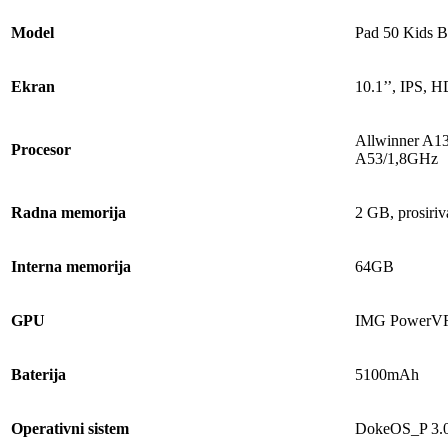
Model
‎Pad 50 Kids B
Ekran
‎10.1’’, IPS,
Allwinner A1
Procesor
A53/1,8GHz
Radna memorija
‎2 GB, prosiri
Interna memorija
64GB
GPU
IMG PowerV
Baterija
5100mAh
Operativni sistem
‎DokeOS_P 3.0