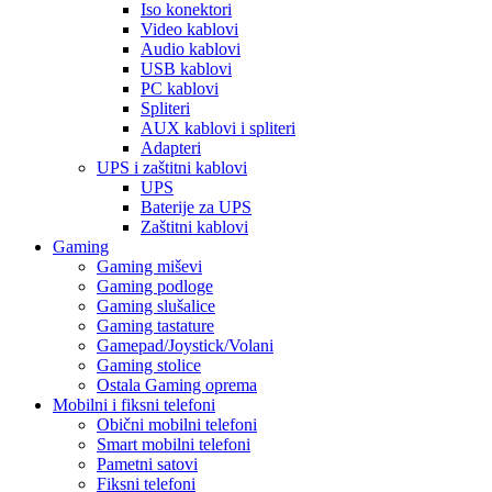
Iso konektori
Video kablovi
Audio kablovi
USB kablovi
PC kablovi
Spliteri
AUX kablovi i spliteri
Adapteri
UPS i zaštitni kablovi
UPS
Baterije za UPS
Zaštitni kablovi
Gaming
Gaming miševi
Gaming podloge
Gaming slušalice
Gaming tastature
Gamepad/Joystick/Volani
Gaming stolice
Ostala Gaming oprema
Mobilni i fiksni telefoni
Obični mobilni telefoni
Smart mobilni telefoni
Pametni satovi
Fiksni telefoni