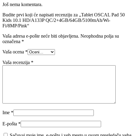
Još nema komentara.
Budite prvi koji će napisati recenziju za „Tablet OSCAL Pad 50
Kids 10.1 HD/A133P QC/2+4GB/64GB/5100mAh/Wi-
Fi/8MP/Pink“
Vaša adresa e-pošte neće biti objavljena.
Neophodna polja su
označena
*
Vaša ocena
*
Vaša recenzija
*
Ime
*
E-pošta
*
Sačuvaj moje ime, e-poštu i veb mesto u ovom pregledaču veba