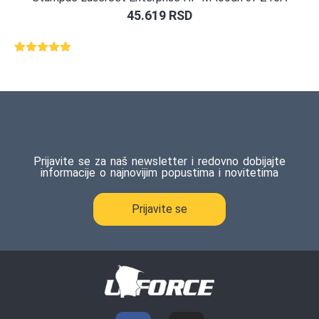
45.619
RSD
Ocenjeno
1
5.00
od 5
na osnovu
ocene
kupca
Prijavite se za naš newsletter i redovno dobijajte
informacije o najnovijim popustima i novitetima
Prijavite se