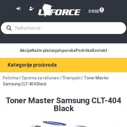
or
0
0
RSD
Akcije
Način plaćanja
Isporuka
Podrška
Kontakt
Kategorije proizvoda
Početna
/
Oprema za računare
/
Štampači
/ Toner Master
Samsung CLT-404 Black
Toner Master Samsung CLT-404
Black