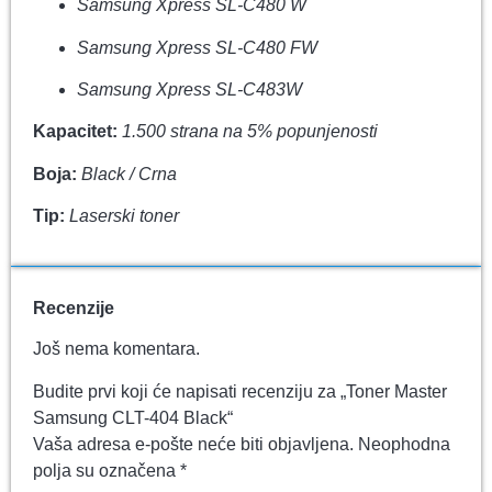
Samsung Xpress SL-C480 W
Samsung Xpress SL-C480 FW
Samsung Xpress SL-C483W
Kapacitet:
1.500 strana na 5% popunjenosti
Boja:
Black / Crna
Tip:
Laserski toner
Recenzije
Još nema komentara.
Budite prvi koji će napisati recenziju za „Toner Master
Samsung CLT-404 Black“
Vaša adresa e-pošte neće biti objavljena.
Neophodna
polja su označena
*