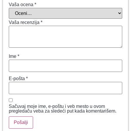
Vaša ocena
*
Vaša recenzija
*
Ime
*
E-pošta
*
Sačuvaj moje ime, e-poštu i veb mesto u ovom
pregledaču veba za sledeći put kada komentarišem.