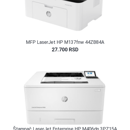
MFP LaserJet HP M137fnw 44ZB84A
27.700
RSD
Štampač LaserJet Enterprise HP M406dn 3PZ15A