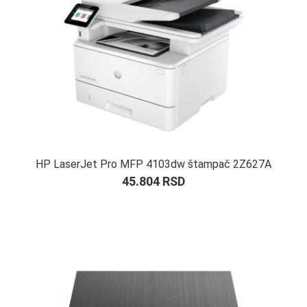
HP LaserJet Pro MFP 4103dw štampač 2Z627A
45.804
RSD