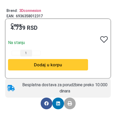
Brend:
3Dconnexion
EAN:
6936358012317
Cena:
4.739
RSD
Na stanju
Dodaj u korpu
Besplatna dostava za porudžbine preko 10.000
dinara