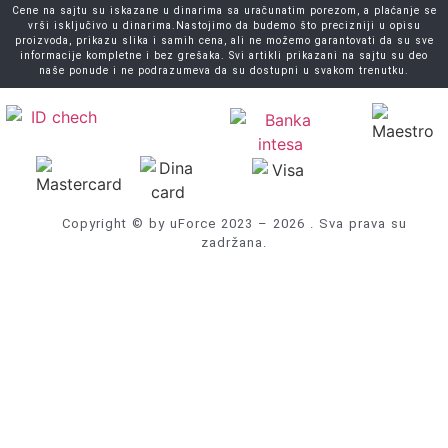
Cene na sajtu su iskazane u dinarima sa uračunatim porezom, a plaćanje se
vrši isključivo u dinarima.Nastojimo da budemo što precizniji u opisu
proizvoda, prikazu slika i samih cena, ali ne možemo garantovati da su sve
informacije kompletne i bez grešaka. Svi artikli prikazani na sajtu su deo
naše ponude i ne podrazumeva da su dostupni u svakom trenutku.
Copyright © by uForce 2023 – 2026 . Sva prava su
zadržana.