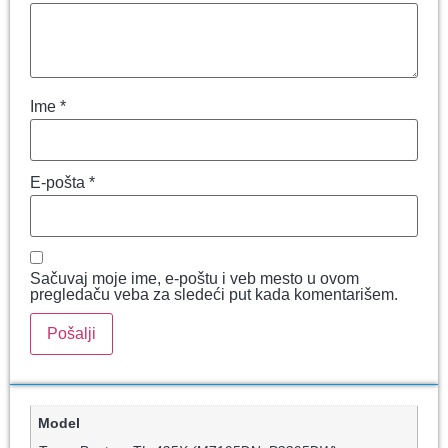
Ime
*
E-pošta
*
Sačuvaj moje ime, e-poštu i veb mesto u ovom
pregledaču veba za sledeći put kada komentarišem.
Model