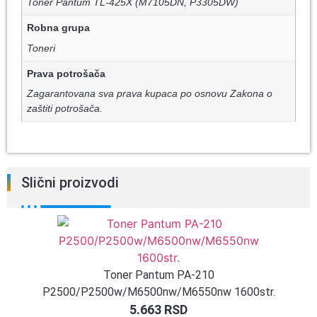
Toner Pantum TL-425X (M7105DN, P3305DW)
Robna grupa
Toneri
Prava potrošača
Zagarantovana sva prava kupaca po osnovu Zakona o
zaštiti potrošača.
Slični proizvodi
Toner Pantum PA-210
P2500/P2500w/M6500nw/M6550nw 1600str.
5.663
RSD