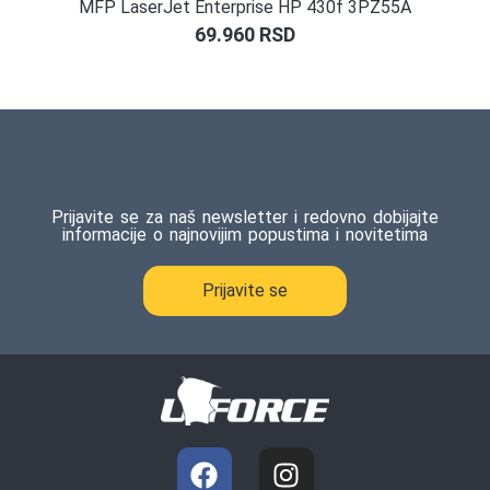
MFP LaserJet Enterprise HP 430f 3PZ55A
69.960
RSD
Prijavite se za naš newsletter i redovno dobijajte
informacije o najnovijim popustima i novitetima
Prijavite se