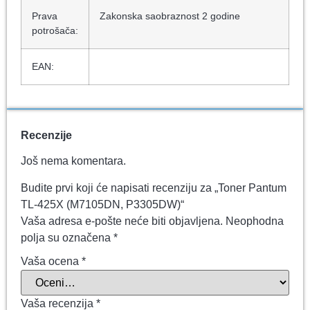
Prava
Zakonska saobraznost 2 godine
potrošača:
EAN:
Recenzije
Još nema komentara.
Budite prvi koji će napisati recenziju za „Toner Pantum
TL-425X (M7105DN, P3305DW)“
Vaša adresa e-pošte neće biti objavljena.
Neophodna
polja su označena
*
Vaša ocena
*
Vaša recenzija
*