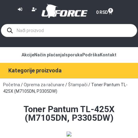
or
0
0
RSD
Akcije
Način plaćanja
Isporuka
Podrška
Kontakt
Kategorije proizvoda
Početna
/
Oprema za računare
/
Štampači
/ Toner Pantum TL-
425X (M7105DN, P3305DW)
Toner Pantum TL-425X
(M7105DN, P3305DW)