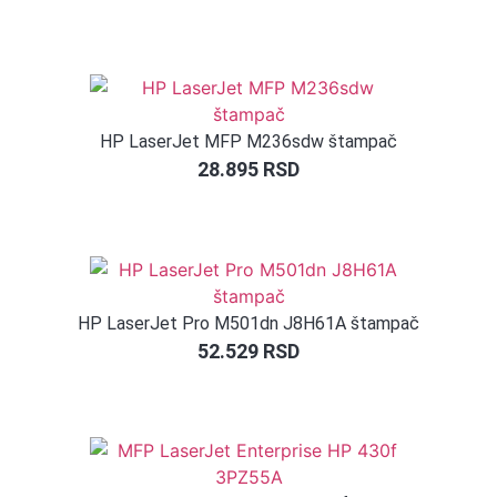
HP LaserJet MFP M236sdw štampač
28.895
RSD
HP LaserJet Pro M501dn J8H61A štampač
52.529
RSD