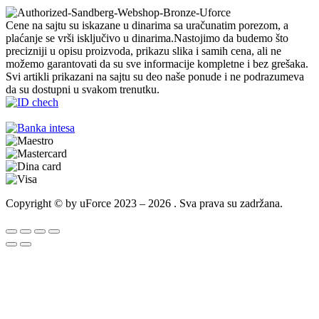
Cene na sajtu su iskazane u dinarima sa uračunatim porezom, a
plaćanje se vrši isključivo u dinarima.Nastojimo da budemo što
precizniji u opisu proizvoda, prikazu slika i samih cena, ali ne
možemo garantovati da su sve informacije kompletne i bez grešaka.
Svi artikli prikazani na sajtu su deo naše ponude i ne podrazumeva
da su dostupni u svakom trenutku.
Copyright © by uForce 2023 – 2026 . Sva prava su zadržana.