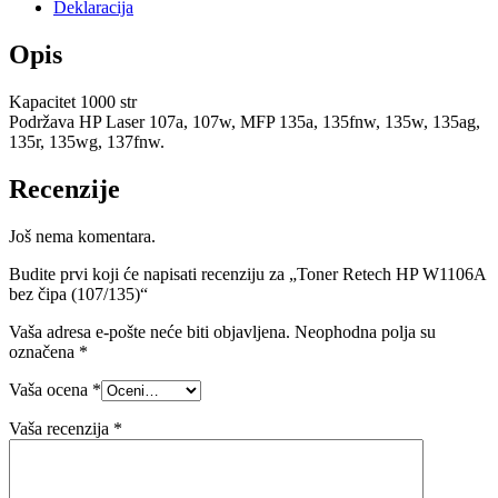
Deklaracija
Opis
Kapacitet 1000 str
Podržava HP Laser 107a, 107w, MFP 135a, 135fnw, 135w, 135ag,
135r, 135wg, 137fnw.
Recenzije
Još nema komentara.
Budite prvi koji će napisati recenziju za „Toner Retech HP W1106A
bez čipa (107/135)“
Vaša adresa e-pošte neće biti objavljena.
Neophodna polja su
označena
*
Vaša ocena
*
Vaša recenzija
*