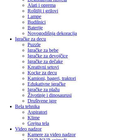
Alati i oprema
Roštilji i grilovi
Lampe
Budilnici
Baterije
Novogodišnja dekoracija
Igračke za decu
Puzzle
Igračke za bebe
Igračke za devojčice
Igračke za dečake
Kreativni setovi
Kocke za decu
Kamioni, bageri, traktori
Edukativne igračke
Igračke za plažu
Životinje i dinosaurusi
Društvene igre
Bela tehnika
Aspiratori
Klime
Grejna tela
Video nadzor
Kamere za video nadzor