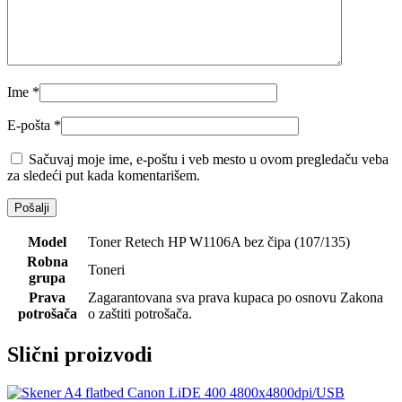
Ime
*
E-pošta
*
Sačuvaj moje ime, e-poštu i veb mesto u ovom pregledaču veba
za sledeći put kada komentarišem.
Model
Toner Retech HP W1106A bez čipa (107/135)
Robna
Toneri
grupa
Prava
Zagarantovana sva prava kupaca po osnovu Zakona
potrošača
o zaštiti potrošača.
Slični proizvodi