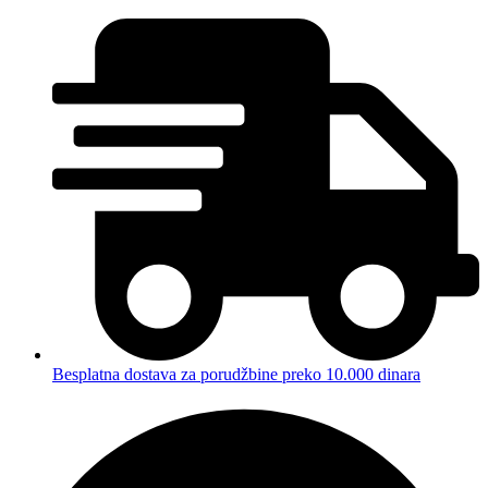
Besplatna dostava za porudžbine preko 10.000 dinara