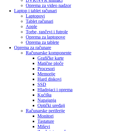
DVR/NVR snimači
Oprema za video nadzor
Laptop i tablet računari
Laptopovi
Tablet računari
Apple
Torbe, rančevi i futrole
Oprema za laptopove
Oprema za tablete
Oprema za računare
Računarske komponente
Grafičke karte
Matične ploče
Procesori
Memorije
Hard diskovi
SSD
Hladnjaci i oprema
Kućišta
Napajanja
Optički uređaji
Računarske periferije
Monitori
Tastature
Miševi