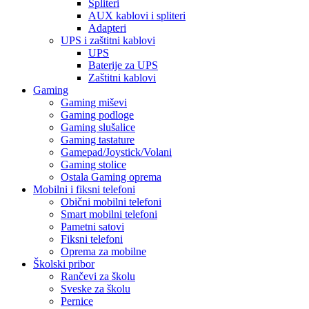
Spliteri
AUX kablovi i spliteri
Adapteri
UPS i zaštitni kablovi
UPS
Baterije za UPS
Zaštitni kablovi
Gaming
Gaming miševi
Gaming podloge
Gaming slušalice
Gaming tastature
Gamepad/Joystick/Volani
Gaming stolice
Ostala Gaming oprema
Mobilni i fiksni telefoni
Obični mobilni telefoni
Smart mobilni telefoni
Pametni satovi
Fiksni telefoni
Oprema za mobilne
Školski pribor
Rančevi za školu
Sveske za školu
Pernice