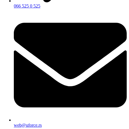
066 525 0 525
web@uforce.rs