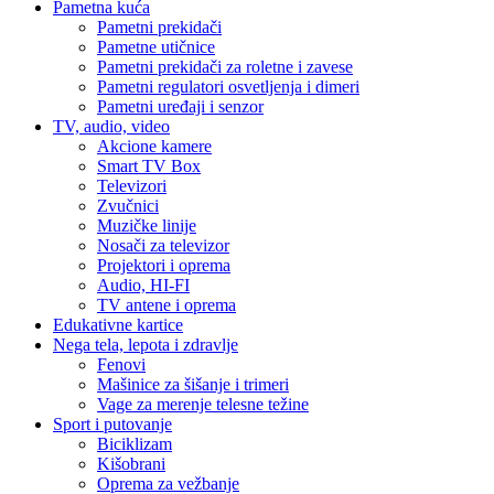
Pametna kuća
Pametni prekidači
Pametne utičnice
Pametni prekidači za roletne i zavese
Pametni regulatori osvetljenja i dimeri
Pametni uređaji i senzor
TV, audio, video
Akcione kamere
Smart TV Box
Televizori
Zvučnici
Muzičke linije
Nosači za televizor
Projektori i oprema
Audio, HI-FI
TV antene i oprema
Edukativne kartice
Nega tela, lepota i zdravlje
Fenovi
Mašinice za šišanje i trimeri
Vage za merenje telesne težine
Sport i putovanje
Biciklizam
Kišobrani
Oprema za vežbanje