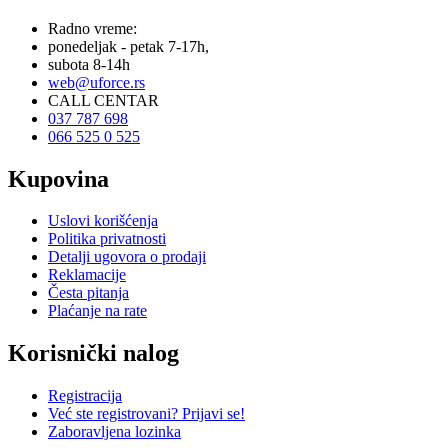
Radno vreme:
ponedeljak - petak 7-17h,
subota 8-14h
web@uforce.rs
CALL CENTAR
037 787 698
066 525 0 525
Kupovina
Uslovi korišćenja
Politika privatnosti
Detalji ugovora o prodaji
Reklamacije
Česta pitanja
Plaćanje na rate
Korisnički nalog
Registracija
Već ste registrovani? Prijavi se!
Zaboravljena lozinka