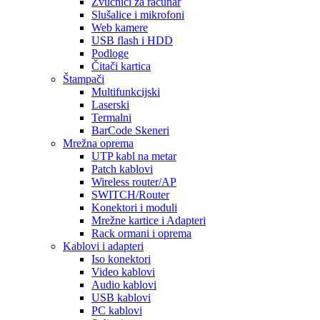
Zvučnici za računar
Slušalice i mikrofoni
Web kamere
USB flash i HDD
Podloge
Čitači kartica
Štampači
Multifunkcijski
Laserski
Termalni
BarCode Skeneri
Mrežna oprema
UTP kabl na metar
Patch kablovi
Wireless router/AP
SWITCH/Router
Konektori i moduli
Mrežne kartice i Adapteri
Rack ormani i oprema
Kablovi i adapteri
Iso konektori
Video kablovi
Audio kablovi
USB kablovi
PC kablovi