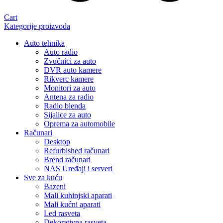
Cart
Kategorije proizvoda
Auto tehnika
Auto radio
Zvučnici za auto
DVR auto kamere
Rikverc kamere
Monitori za auto
Antena za radio
Radio blenda
Sijalice za auto
Oprema za automobile
Računari
Desktop
Refurbished računari
Brend računari
NAS Uređaji i serveri
Sve za kuću
Bazeni
Mali kuhinjski aparati
Mali kućni aparati
Led rasveta
Dekorativna rasveta