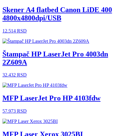
Skener A4 flatbed Canon LiDE 400
4800x4800dpi/USB
12.514
RSD
Štampač HP LaserJet Pro 4003dn
2Z609A
32.432
RSD
MFP LaserJet Pro HP 4103fdw
57.973
RSD
MFP Laser Xerox 3025BI