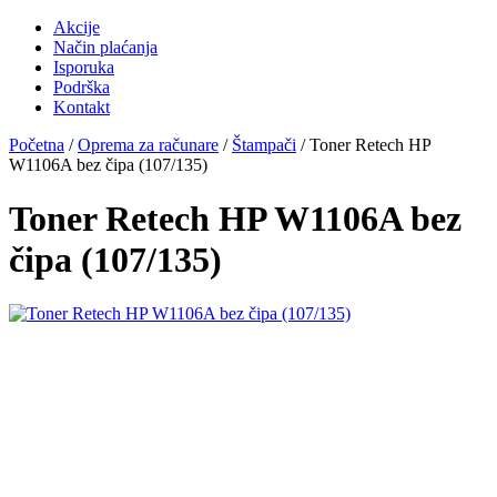
Akcije
Način plaćanja
Isporuka
Podrška
Kontakt
Početna
/
Oprema za računare
/
Štampači
/ Toner Retech HP
W1106A bez čipa (107/135)
Toner Retech HP W1106A bez
čipa (107/135)