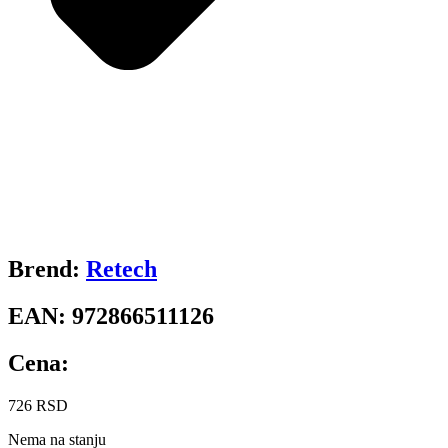
Brend:
Retech
EAN:
972866511126
Cena:
726
RSD
Nema na stanju