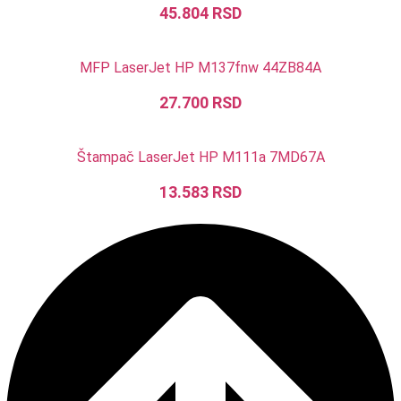
45.804
RSD
MFP LaserJet HP M137fnw 44ZB84A
27.700
RSD
Štampač LaserJet HP M111a 7MD67A
13.583
RSD