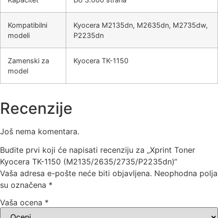
Kompatibilni
Kyocera M2135dn, M2635dn, M2735dw,
modeli
P2235dn
Zamenski za
Kyocera TK-1150
model
Recenzije
Još nema komentara.
Budite prvi koji će napisati recenziju za „Xprint Toner
Kyocera TK-1150 (M2135/2635/2735/P2235dn)“
Vaša adresa e-pošte neće biti objavljena.
Neophodna polja
su označena
*
Vaša ocena
*