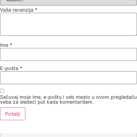
Vaša recenzija
*
Ime
*
E-pošta
*
Sačuvaj moje ime, e-poštu i veb mesto u ovom pregledaču
veba za sledeći put kada komentarišem.