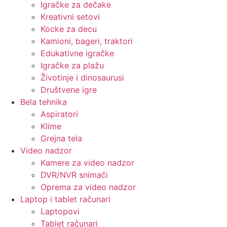
Igračke za dečake
Kreativni setovi
Kocke za decu
Kamioni, bageri, traktori
Edukativne igračke
Igračke za plažu
Životinje i dinosaurusi
Društvene igre
Bela tehnika
Aspiratori
Klime
Grejna tela
Video nadzor
Kamere za video nadzor
DVR/NVR snimači
Oprema za video nadzor
Laptop i tablet računari
Laptopovi
Tablet računari