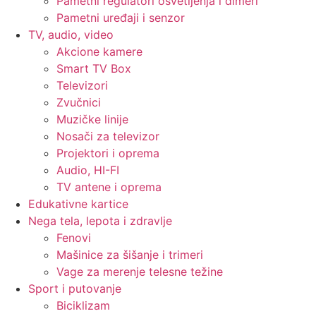
Pametni regulatori osvetljenja i dimeri
Pametni uređaji i senzor
TV, audio, video
Akcione kamere
Smart TV Box
Televizori
Zvučnici
Muzičke linije
Nosači za televizor
Projektori i oprema
Audio, HI-FI
TV antene i oprema
Edukativne kartice
Nega tela, lepota i zdravlje
Fenovi
Mašinice za šišanje i trimeri
Vage za merenje telesne težine
Sport i putovanje
Biciklizam