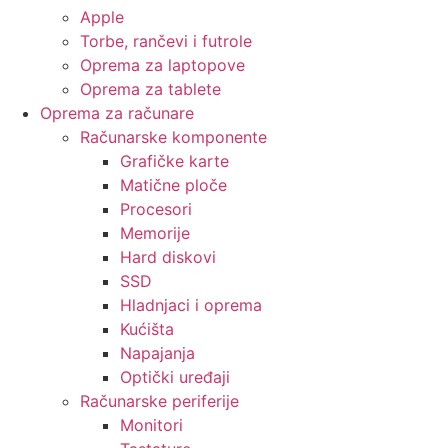
Apple
Torbe, rančevi i futrole
Oprema za laptopove
Oprema za tablete
Oprema za računare
Računarske komponente
Grafičke karte
Matične ploče
Procesori
Memorije
Hard diskovi
SSD
Hladnjaci i oprema
Kućišta
Napajanja
Optički uređaji
Računarske periferije
Monitori