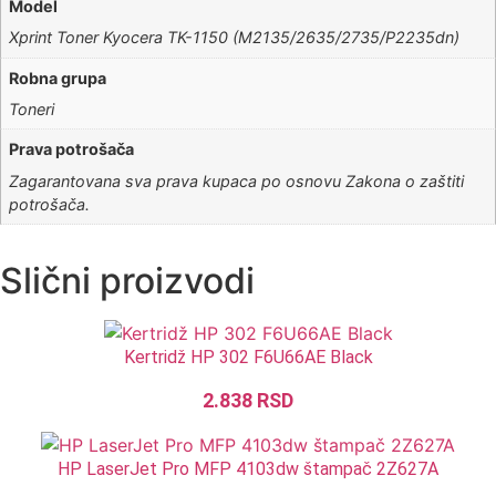
Model
Xprint Toner Kyocera TK-1150 (M2135/2635/2735/P2235dn)
Robna grupa
Toneri
Prava potrošača
Zagarantovana sva prava kupaca po osnovu Zakona o zaštiti
potrošača.
Slični proizvodi
Kertridž HP 302 F6U66AE Black
2.838
RSD
HP LaserJet Pro MFP 4103dw štampač 2Z627A