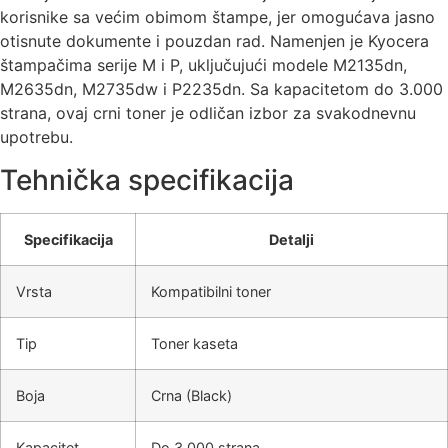
korisnike sa većim obimom štampe, jer omogućava jasno
otisnute dokumente i pouzdan rad. Namenjen je Kyocera
štampačima serije M i P, uključujući modele M2135dn,
M2635dn, M2735dw i P2235dn. Sa kapacitetom do 3.000
strana, ovaj crni toner je odličan izbor za svakodnevnu
upotrebu.
Tehnička specifikacija
Specifikacija
Detalji
Vrsta
Kompatibilni toner
Tip
Toner kaseta
Boja
Crna (Black)
Kapacitet
Do 3.000 strana