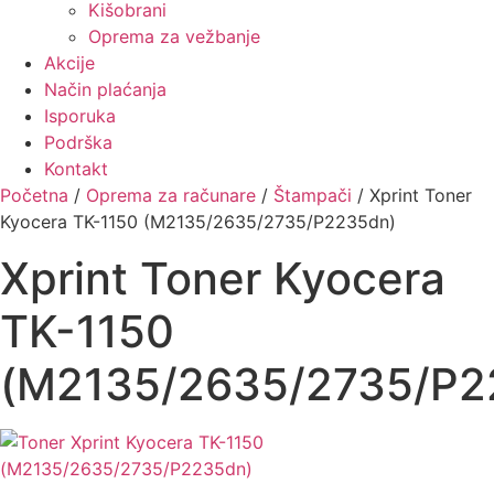
Kišobrani
Oprema za vežbanje
Akcije
Način plaćanja
Isporuka
Podrška
Kontakt
Početna
/
Oprema za računare
/
Štampači
/ Xprint Toner
Kyocera TK-1150 (M2135/2635/2735/P2235dn)
Xprint Toner Kyocera
TK-1150
(M2135/2635/2735/P2