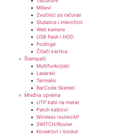
Tastature
Miševi
Zvučnici za računar
Slušalice i mikrofoni
Web kamere
USB flash i HDD
Podloge
Čitači kartica
Štampači
Multifunkcijski
Laserski
Termalni
BarCode Skeneri
Mrežna oprema
UTP kabl na metar
Patch kablovi
Wireless router/AP
SWITCH/Router
Konektori i moduli