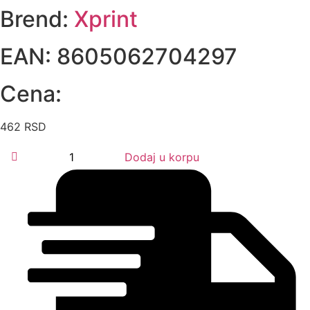
Brend:
Xprint
EAN:
8605062704297
Cena:
462
RSD
Xprint
Dodaj u korpu
Toner
Kyocera
TK-
1150
(M2135/2635/2735/P2235dn)
količina