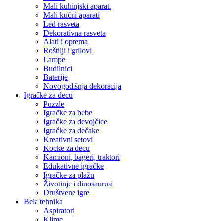
Mali kuhinjski aparati
Mali kućni aparati
Led rasveta
Dekorativna rasveta
Alati i oprema
Roštilji i grilovi
Lampe
Budilnici
Baterije
Novogodišnja dekoracija
Igračke za decu
Puzzle
Igračke za bebe
Igračke za devojčice
Igračke za dečake
Kreativni setovi
Kocke za decu
Kamioni, bageri, traktori
Edukativne igračke
Igračke za plažu
Životinje i dinosaurusi
Društvene igre
Bela tehnika
Aspiratori
Klime