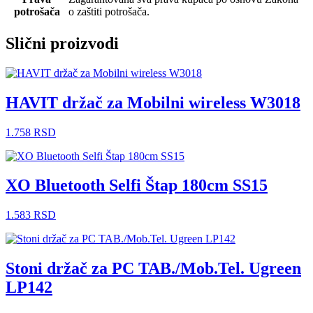
potrošača
o zaštiti potrošača.
Slični proizvodi
HAVIT držač za Mobilni wireless W3018
1.758
RSD
XO Bluetooth Selfi Štap 180cm SS15
1.583
RSD
Stoni držač za PC TAB./Mob.Tel. Ugreen
LP142