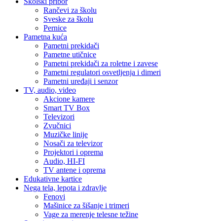
Školski pribor
Rančevi za školu
Sveske za školu
Pernice
Pametna kuća
Pametni prekidači
Pametne utičnice
Pametni prekidači za roletne i zavese
Pametni regulatori osvetljenja i dimeri
Pametni uređaji i senzor
TV, audio, video
Akcione kamere
Smart TV Box
Televizori
Zvučnici
Muzičke linije
Nosači za televizor
Projektori i oprema
Audio, HI-FI
TV antene i oprema
Edukativne kartice
Nega tela, lepota i zdravlje
Fenovi
Mašinice za šišanje i trimeri
Vage za merenje telesne težine