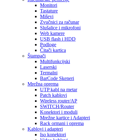
Monitori
Tastature
Miševi
Zvučnici za računar
Slušalice i mikrofoni
Web kamere
USB flash i HDD
Podloge
Čitači kartica
Štampači
Multifunkcijski
Laserski
Termalni
BarCode Skeneri
Mrežna oprema
UTP kabl na metar
Patch kablovi
Wireless router/AP
SWITCH/Router
Konektori i moduli
Mrežne kartice i Adapteri
Rack ormani i oprema
Kablovi i adapteri
Iso konektori