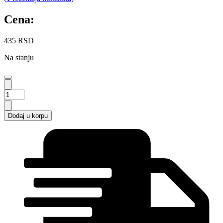
Cena:
435
RSD
Na stanju
Ugreen
LP108
Zidni
Dodaj u korpu
držač
za
MOB.
telefon
količina