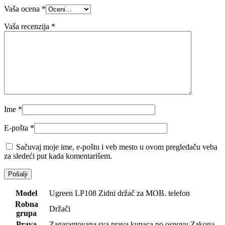
Vaša ocena
*
Vaša recenzija
*
Ime
*
E-pošta
*
Sačuvaj moje ime, e-poštu i veb mesto u ovom pregledaču veba
za sledeći put kada komentarišem.
Model
Ugreen LP108 Zidni držač za MOB. telefon
Robna
Držači
grupa
Prava
Zagarantovana sva prava kupaca po osnovu Zakona