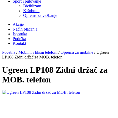
Sport i putovanje
Biciklizam
Kišobrani
Oprema za vežbanje
Akcije
Način plaćanja
Isporuka
Podrška
Kontakt
Početna
/
Mobilni i fiksni telefoni
/
Oprema za mobilne
/ Ugreen
LP108 Zidni držač za MOB. telefon
Ugreen LP108 Zidni držač za
MOB. telefon