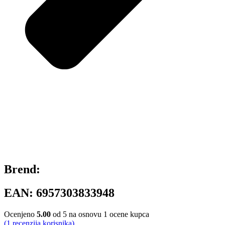
Brend:
EAN:
6957303833948
Ocenjeno
5.00
od 5 na osnovu
1
ocene kupca
(
1
recenzija korisnika)