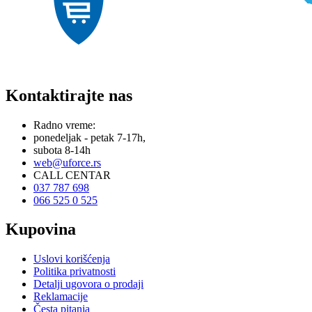
Kontaktirajte nas
Radno vreme:
ponedeljak - petak 7-17h,
subota 8-14h
web@uforce.rs
CALL CENTAR
037 787 698
066 525 0 525
Kupovina
Uslovi korišćenja
Politika privatnosti
Detalji ugovora o prodaji
Reklamacije
Česta pitanja