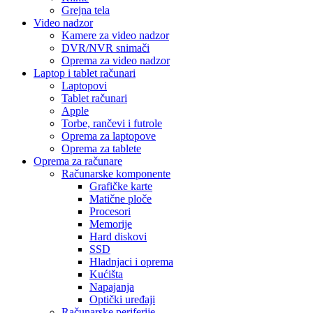
Grejna tela
Video nadzor
Kamere za video nadzor
DVR/NVR snimači
Oprema za video nadzor
Laptop i tablet računari
Laptopovi
Tablet računari
Apple
Torbe, rančevi i futrole
Oprema za laptopove
Oprema za tablete
Oprema za računare
Računarske komponente
Grafičke karte
Matične ploče
Procesori
Memorije
Hard diskovi
SSD
Hladnjaci i oprema
Kućišta
Napajanja
Optički uređaji
Računarske periferije