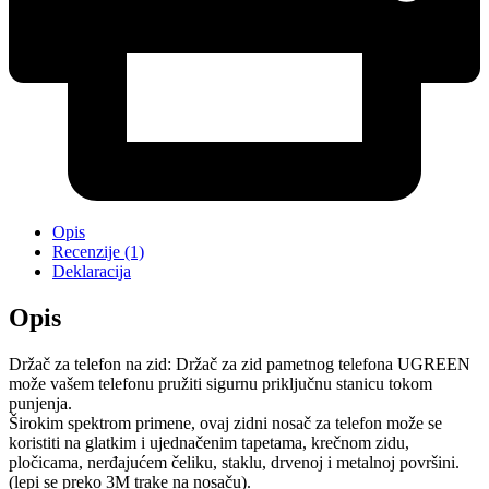
Opis
Recenzije (1)
Deklaracija
Opis
Držač za telefon na zid: Držač za zid pametnog telefona UGREEN
može vašem telefonu pružiti sigurnu priključnu stanicu tokom
punjenja.
Širokim spektrom primene, ovaj zidni nosač za telefon može se
koristiti na glatkim i ujednačenim tapetama, krečnom zidu,
pločicama, nerđajućem čeliku, staklu, drvenoj i metalnoj površini.
(lepi se preko 3M trake na nosaču).