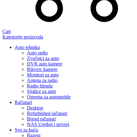
Cart
Kategorije proizvoda
Auto tehnika
Auto radio
Zvučnici za auto
DVR auto kamere
Rikverc kamere
Monitori za auto
Antena za radio
Radio blenda
Sijalice za auto
Oprema za automobile
Računari
Desktop
Refurbished računari
Brend računari
NAS Uređaji i serveri
Sve za kuću
Bazeni