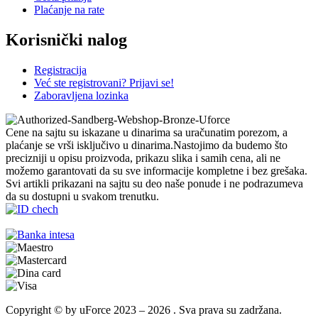
Plaćanje na rate
Korisnički nalog
Registracija
Već ste registrovani? Prijavi se!
Zaboravljena lozinka
Cene na sajtu su iskazane u dinarima sa uračunatim porezom, a
plaćanje se vrši isključivo u dinarima.Nastojimo da budemo što
precizniji u opisu proizvoda, prikazu slika i samih cena, ali ne
možemo garantovati da su sve informacije kompletne i bez grešaka.
Svi artikli prikazani na sajtu su deo naše ponude i ne podrazumeva
da su dostupni u svakom trenutku.
Copyright © by uForce 2023 – 2026 . Sva prava su zadržana.