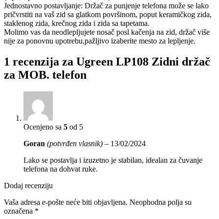
Jednostavno postavljanje: Držač za punjenje telefona može se lako
pričvrstiti na vaš zid sa glatkom površinom, poput keramičkog zida,
staklenog zida, krečnog zida i zida sa tapetama.
Molimo vas da neodlepljujete nosač posl kačenja na zid, držač više
nije za ponovnu upotrebu,pažljivo izaberite mesto za lepljenje.
1 recenzija za
Ugreen LP108 Zidni držač
za MOB. telefon
Ocenjeno sa
5
od 5
Goran
(potvrđen vlasnik)
–
13/02/2024
Lako se postavlja i izuzetno je stabilan, idealan za čuvanje
telefona na dohvat ruke.
Dodaj recenziju
Vaša adresa e-pošte neće biti objavljena.
Neophodna polja su
označena
*