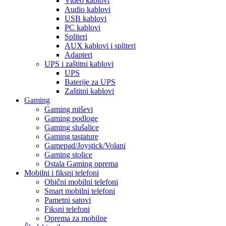
Video kablovi
Audio kablovi
USB kablovi
PC kablovi
Spliteri
AUX kablovi i spliteri
Adapteri
UPS i zaštitni kablovi
UPS
Baterije za UPS
Zaštitni kablovi
Gaming
Gaming miševi
Gaming podloge
Gaming slušalice
Gaming tastature
Gamepad/Joystick/Volani
Gaming stolice
Ostala Gaming oprema
Mobilni i fiksni telefoni
Obični mobilni telefoni
Smart mobilni telefoni
Pametni satovi
Fiksni telefoni
Oprema za mobilne