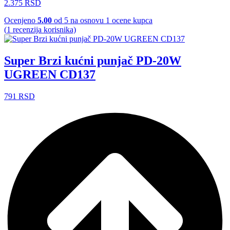
2.375
RSD
Ocenjeno
5.00
od 5 na osnovu
1
ocene kupca
(
1
recenzija korisnika)
Super Brzi kućni punjač PD-20W
UGREEN CD137
791
RSD