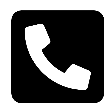
Skočite
na
sadržaj