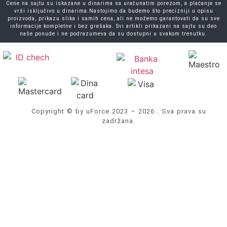
Cene na sajtu su iskazane u dinarima sa uračunatim porezom, a plaćanje se
vrši isključivo u dinarima.Nastojimo da budemo što precizniji u opisu
proizvoda, prikazu slika i samih cena, ali ne možemo garantovati da su sve
informacije kompletne i bez grešaka. Svi artikli prikazani na sajtu su deo
naše ponude i ne podrazumeva da su dostupni u svakom trenutku.
Copyright © by uForce 2023 – 2026 . Sva prava su
zadržana.