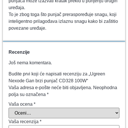
punjača može izazvati kratak prekid u punjenju drugih
uređaja.
To je zbog toga što punjač preraspoređuje snagu, koji
inteligentno prilagođava izlaznu snagu kako bi zaštitio
povezane uređaje.
Recenzije
Još nema komentara.
Budite prvi koji će napisati recenziju za „Ugreen
Nexode Gan brzi punjač CD328 100W“
Vaša adresa e-pošte neće biti objavljena.
Neophodna
polja su označena
*
Vaša ocena
*
Vaša recenzija
*