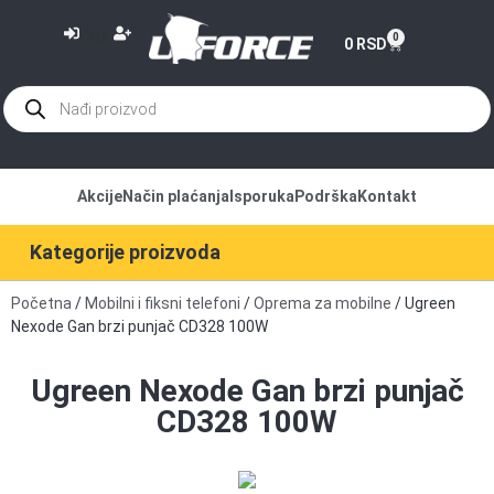
or
0
0
RSD
Akcije
Način plaćanja
Isporuka
Podrška
Kontakt
Kategorije proizvoda
Početna
/
Mobilni i fiksni telefoni
/
Oprema za mobilne
/ Ugreen
Nexode Gan brzi punjač CD328 100W
Ugreen Nexode Gan brzi punjač
CD328 100W