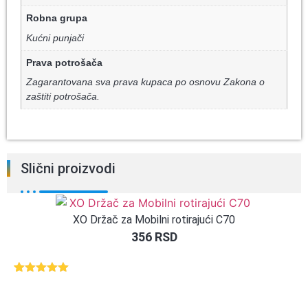
Robna grupa
Kućni punjači
Prava potrošača
Zagarantovana sva prava kupaca po osnovu Zakona o
zaštiti potrošača.
Slični proizvodi
XO Držač za Mobilni rotirajući C70
356
RSD
Ocenjeno
1
5.00
od 5
na osnovu