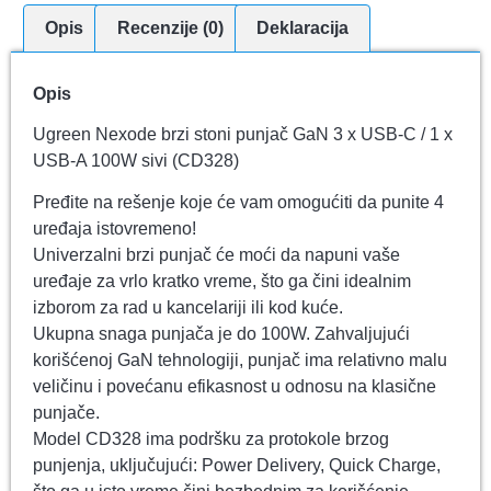
Opis
Recenzije (0)
Deklaracija
Opis
Ugreen Nexode brzi stoni punjač GaN 3 x USB-C / 1 x
USB-A 100W sivi (CD328)
Pređite na rešenje koje će vam omogućiti da punite 4
uređaja istovremeno!
Univerzalni brzi punjač će moći da napuni vaše
uređaje za vrlo kratko vreme, što ga čini idealnim
izborom za rad u kancelariji ili kod kuće.
Ukupna snaga punjača je do 100W. Zahvaljujući
korišćenoj GaN tehnologiji, punjač ima relativno malu
veličinu i povećanu efikasnost u odnosu na klasične
punjače.
Model CD328 ima podršku za protokole brzog
punjenja, uključujući: Power Delivery, Quick Charge,