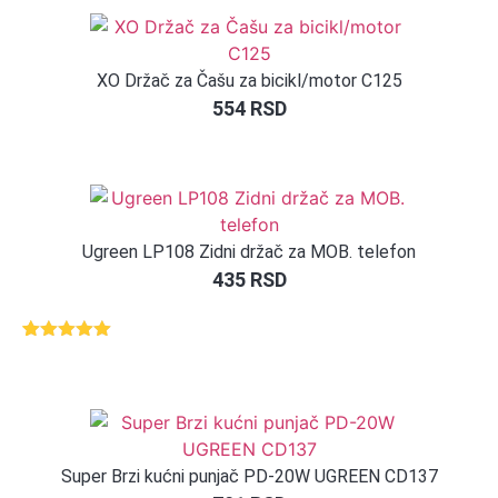
ocene
kupca
XO Držač za Čašu za bicikl/motor C125
554
RSD
Ugreen LP108 Zidni držač za MOB. telefon
435
RSD
Ocenjeno
1
5.00
od 5
na osnovu
ocene
kupca
Super Brzi kućni punjač PD-20W UGREEN CD137