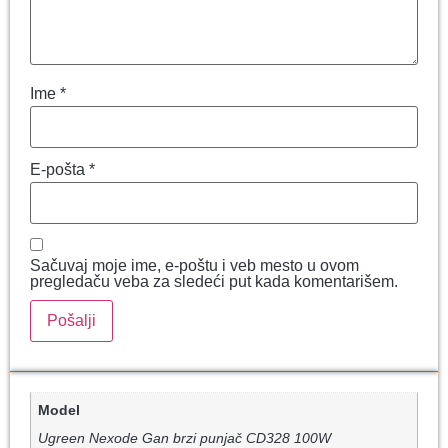
Ime
*
E-pošta
*
Sačuvaj moje ime, e-poštu i veb mesto u ovom
pregledaču veba za sledeći put kada komentarišem.
Model
Ugreen Nexode Gan brzi punjač CD328 100W