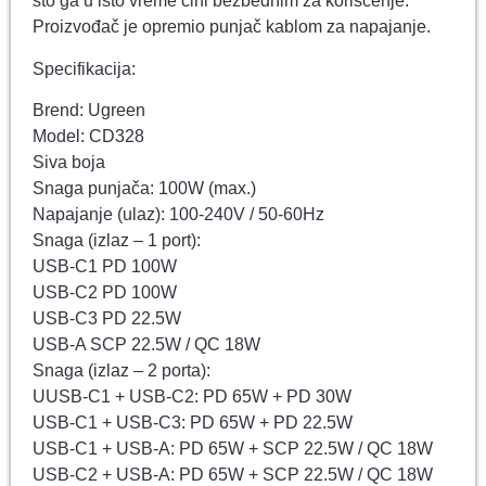
što ga u isto vreme čini bezbednim za korišćenje.
Proizvođač je opremio punjač kablom za napajanje.
Specifikacija:
Brend: Ugreen
Model: CD328
Siva boja
Snaga punjača: 100W (max.)
Napajanje (ulaz): 100-240V / 50-60Hz
Snaga (izlaz – 1 port):
USB-C1 PD 100W
USB-C2 PD 100W
USB-C3 PD 22.5W
USB-A SCP 22.5W / QC 18W
Snaga (izlaz – 2 porta):
UUSB-C1 + USB-C2: PD 65W + PD 30W
USB-C1 + USB-C3: PD 65W + PD 22.5W
USB-C1 + USB-A: PD 65W + SCP 22.5W / QC 18W
USB-C2 + USB-A: PD 65W + SCP 22.5W / QC 18W