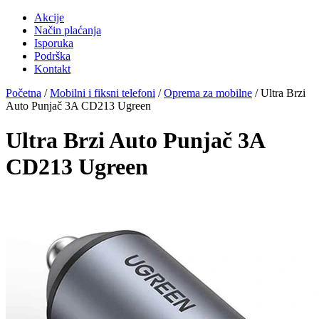
Akcije
Način plaćanja
Isporuka
Podrška
Kontakt
Početna
/
Mobilni i fiksni telefoni
/
Oprema za mobilne
/ Ultra Brzi
Auto Punjač 3A CD213 Ugreen
Ultra Brzi Auto Punjač 3A
CD213 Ugreen