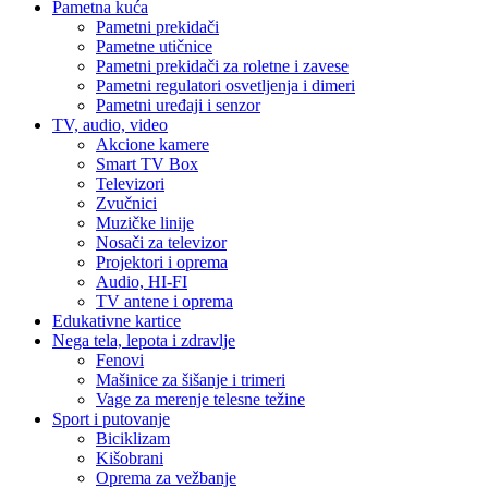
Pametna kuća
Pametni prekidači
Pametne utičnice
Pametni prekidači za roletne i zavese
Pametni regulatori osvetljenja i dimeri
Pametni uređaji i senzor
TV, audio, video
Akcione kamere
Smart TV Box
Televizori
Zvučnici
Muzičke linije
Nosači za televizor
Projektori i oprema
Audio, HI-FI
TV antene i oprema
Edukativne kartice
Nega tela, lepota i zdravlje
Fenovi
Mašinice za šišanje i trimeri
Vage za merenje telesne težine
Sport i putovanje
Biciklizam
Kišobrani
Oprema za vežbanje