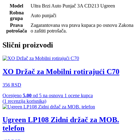
Model
Ultra Brzi Auto Punjač 3A CD213 Ugreen
Robna
Auto punjači
grupa
Prava
Zagarantovana sva prava kupaca po osnovu Zakona
potrošača
o zaštiti potrošača.
Slični proizvodi
XO Držač za Mobilni rotirajući C70
356
RSD
Ocenjeno
5.00
od 5 na osnovu
1
ocene kupca
(
1
recenzija korisnika)
Ugreen LP108 Zidni držač za MOB.
telefon