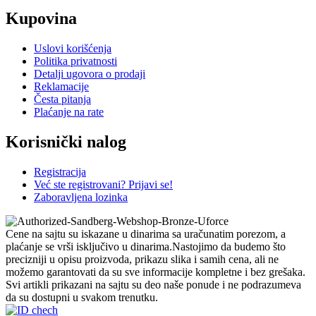
Kupovina
Uslovi korišćenja
Politika privatnosti
Detalji ugovora o prodaji
Reklamacije
Česta pitanja
Plaćanje na rate
Korisnički nalog
Registracija
Već ste registrovani? Prijavi se!
Zaboravljena lozinka
Cene na sajtu su iskazane u dinarima sa uračunatim porezom, a
plaćanje se vrši isključivo u dinarima.Nastojimo da budemo što
precizniji u opisu proizvoda, prikazu slika i samih cena, ali ne
možemo garantovati da su sve informacije kompletne i bez grešaka.
Svi artikli prikazani na sajtu su deo naše ponude i ne podrazumeva
da su dostupni u svakom trenutku.