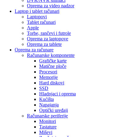
DVR/NVR snimači
Oprema za video nadzor
Laptop i tablet računari
Laptopovi
Tablet računari
Apple
Torbe, rančevi i futrole
Oprema za laptopove
Oprema za tablete
Oprema za računare
Računarske komponente
Grafičke karte
Matične ploče
Procesori
Memorije
Hard diskovi
SSD
Hladnjaci i oprema
Kućišta
Napajanja
Optički uređaji
Računarske periferije
Monitori
Tastature
Miševi