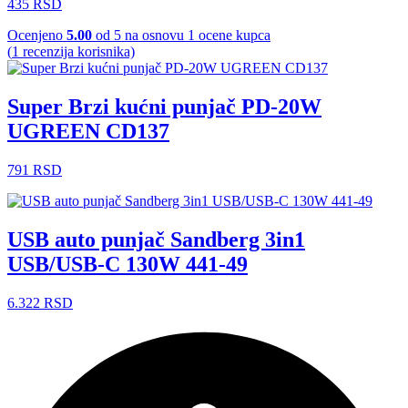
435
RSD
Ocenjeno
5.00
od 5 na osnovu
1
ocene kupca
(
1
recenzija korisnika)
Super Brzi kućni punjač PD-20W
UGREEN CD137
791
RSD
USB auto punjač Sandberg 3in1
USB/USB-C 130W 441-49
6.322
RSD