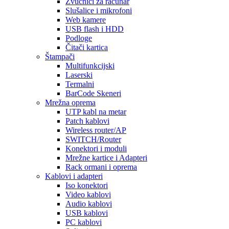
Zvučnici za računar
Slušalice i mikrofoni
Web kamere
USB flash i HDD
Podloge
Čitači kartica
Štampači
Multifunkcijski
Laserski
Termalni
BarCode Skeneri
Mrežna oprema
UTP kabl na metar
Patch kablovi
Wireless router/AP
SWITCH/Router
Konektori i moduli
Mrežne kartice i Adapteri
Rack ormani i oprema
Kablovi i adapteri
Iso konektori
Video kablovi
Audio kablovi
USB kablovi
PC kablovi