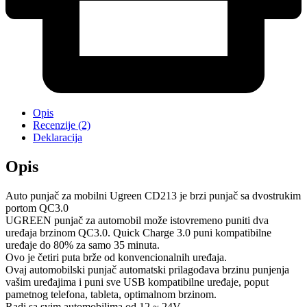
Opis
Recenzije (2)
Deklaracija
Opis
Auto punjač za mobilni Ugreen CD213 je brzi punjač sa dvostrukim
portom QC3.0
UGREEN punjač za automobil može istovremeno puniti dva
uređaja brzinom QC3.0. Quick Charge 3.0 puni kompatibilne
uređaje do 80% za samo 35 minuta.
Ovo je četiri puta brže od konvencionalnih uređaja.
Ovaj automobilski punjač automatski prilagođava brzinu punjenja
vašim uređajima i puni sve USB kompatibilne uređaje, poput
pametnog telefona, tableta, optimalnom brzinom.
Radi sa svim automobilima od 12 ~ 24V.