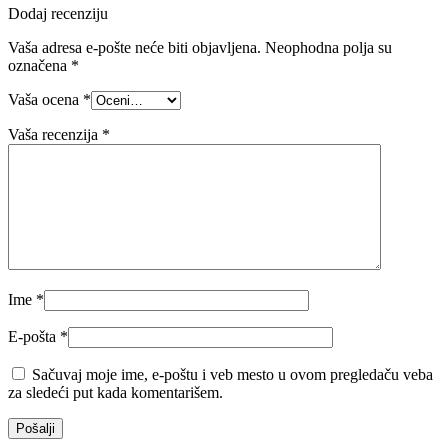
Dodaj recenziju
Vaša adresa e-pošte neće biti objavljena.
Neophodna polja su
označena
*
Vaša ocena
*
Vaša recenzija
*
Ime
*
E-pošta
*
Sačuvaj moje ime, e-poštu i veb mesto u ovom pregledaču veba
za sledeći put kada komentarišem.