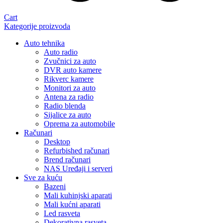
Cart
Kategorije proizvoda
Auto tehnika
Auto radio
Zvučnici za auto
DVR auto kamere
Rikverc kamere
Monitori za auto
Antena za radio
Radio blenda
Sijalice za auto
Oprema za automobile
Računari
Desktop
Refurbished računari
Brend računari
NAS Uređaji i serveri
Sve za kuću
Bazeni
Mali kuhinjski aparati
Mali kućni aparati
Led rasveta
Dekorativna rasveta