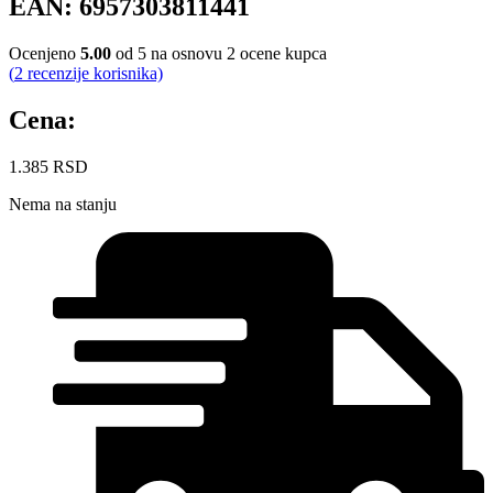
EAN:
6957303811441
Ocenjeno
5.00
od 5 na osnovu
2
ocene kupca
(
2
recenzije korisnika)
Cena:
1.385
RSD
Nema na stanju