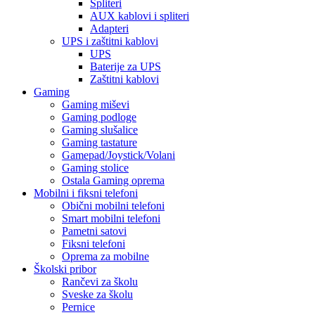
Spliteri
AUX kablovi i spliteri
Adapteri
UPS i zaštitni kablovi
UPS
Baterije za UPS
Zaštitni kablovi
Gaming
Gaming miševi
Gaming podloge
Gaming slušalice
Gaming tastature
Gamepad/Joystick/Volani
Gaming stolice
Ostala Gaming oprema
Mobilni i fiksni telefoni
Obični mobilni telefoni
Smart mobilni telefoni
Pametni satovi
Fiksni telefoni
Oprema za mobilne
Školski pribor
Rančevi za školu
Sveske za školu
Pernice