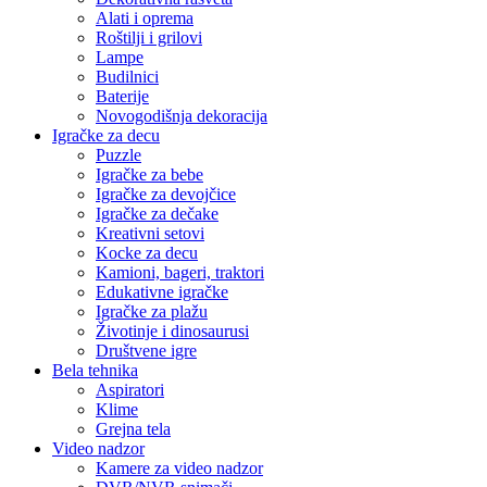
Alati i oprema
Roštilji i grilovi
Lampe
Budilnici
Baterije
Novogodišnja dekoracija
Igračke za decu
Puzzle
Igračke za bebe
Igračke za devojčice
Igračke za dečake
Kreativni setovi
Kocke za decu
Kamioni, bageri, traktori
Edukativne igračke
Igračke za plažu
Životinje i dinosaurusi
Društvene igre
Bela tehnika
Aspiratori
Klime
Grejna tela
Video nadzor
Kamere za video nadzor