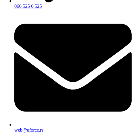
066 525 0 525
web@uforce.rs