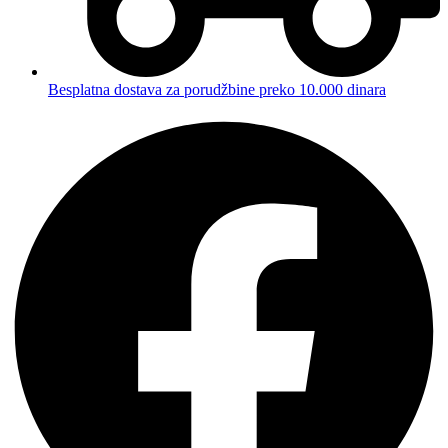
Besplatna dostava za porudžbine preko 10.000 dinara