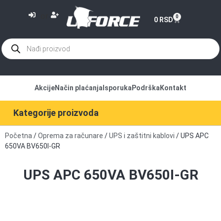
or
0
0
RSD
Akcije
Način plaćanja
Isporuka
Podrška
Kontakt
Kategorije proizvoda
Početna
/
Oprema za računare
/
UPS i zaštitni kablovi
/ UPS APC
650VA BV650I-GR
UPS APC 650VA BV650I-GR