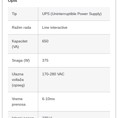
Opis
Tip
UPS (Uninterruptible Power Supply)
Ražim rada
Line interactive
Kapacitet
650
(VA)
Snaga (W)
375
Ulazna
170-280 VAC
voltaža
(opseg)
Vreme
6-10ms
prenosa
Izlazni napon
230 V