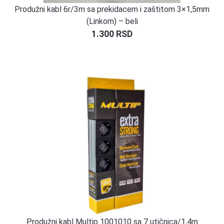
Produžni kabl 6r/3m sa prekidacem i zaštitom 3×1,5mm
(Linkom) – beli
1.300
RSD
Produžni kabl Multip 1001010 sa 7 utičnica/1,4m