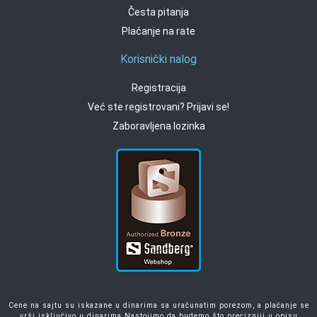
Česta pitanja
Plaćanje na rate
Korisnički nalog
Registracija
Već ste registrovani? Prijavi se!
Zaboravljena lozinka
Cene na sajtu su iskazane u dinarima sa uračunatim porezom, a plaćanje se
vrši isključivo u dinarima.Nastojimo da budemo što precizniji u opisu