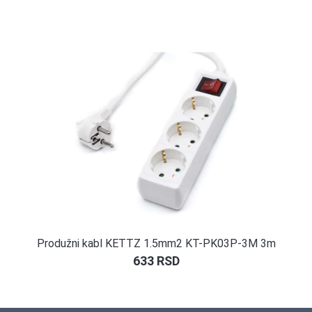
Produžni kabl KETTZ 1.5mm2 KT-PK03P-3M 3m
633
RSD