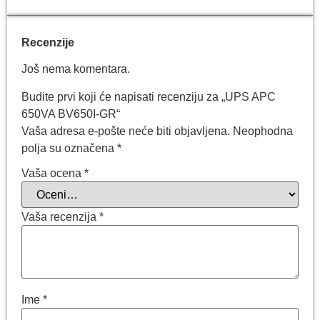
Recenzije
Još nema komentara.
Budite prvi koji će napisati recenziju za „UPS APC
650VA BV650I-GR“
Vaša adresa e-pošte neće biti objavljena.
Neophodna
polja su označena
*
Vaša ocena
*
Vaša recenzija
*
Ime
*