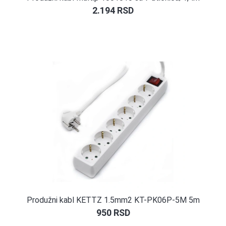
2.194
RSD
Produžni kabl KETTZ 1.5mm2 KT-PK06P-5M 5m
950
RSD