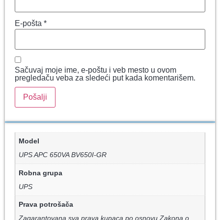
E-pošta
*
Sačuvaj moje ime, e-poštu i veb mesto u ovom
pregledaču veba za sledeći put kada komentarišem.
Model
UPS APC 650VA BV650I-GR
Robna grupa
UPS
Prava potrošača
Zagarantovana sva prava kupaca po osnovu Zakona o