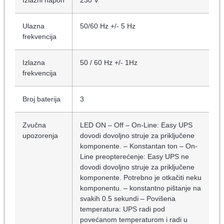
Ulazna
50/60 Hz +/- 5 Hz
frekvencija
Izlazna
50 / 60 Hz +/- 1Hz
frekvencija
Broj baterija
3
Zvučna
LED ON – Off – On-Line: Easy UPS
upozorenja
dovodi dovoljno struje za priključene
komponente. – Konstantan ton – On-
Line preopterećenje: Easy UPS ne
dovodi dovoljno struje za priključene
komponente. Potrebno je otkačiti neku
komponentu. – konstantno pištanje na
svakih 0.5 sekundi – Povišena
temperatura: UPS radi pod
povećanom temperaturom i radi u