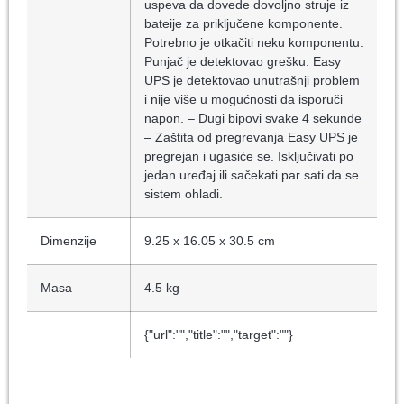
uspeva da dovede dovoljno struje iz
bateije za priključene komponente.
Potrebno je otkačiti neku komponentu.
Punjač je detektovao grešku: Easy
UPS je detektovao unutrašnji problem
i nije više u mogućnosti da isporuči
napon. – Dugi bipovi svake 4 sekunde
– Zaštita od pregrevanja Easy UPS je
pregrejan i ugasiće se. Isključivati po
jedan uređaj ili sačekati par sati da se
sistem ohladi.
Dimenzije
9.25 x 16.05 x 30.5 cm
Masa
4.5 kg
{"url":"","title":"","target":""}