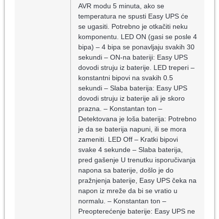
AVR modu 5 minuta, ako se
temperatura ne spusti Easy UPS će
se ugasiti. Potrebno je otkačiti neku
komponentu. LED ON (gasi se posle 4
bipa) – 4 bipa se ponavljaju svakih 30
sekundi – ON-na bateriji: Easy UPS
dovodi struju iz baterije. LED treperi –
konstantni bipovi na svakih 0.5
sekundi – Slaba baterija: Easy UPS
dovodi struju iz baterije ali je skoro
prazna. – Konstantan ton –
Detektovana je loša baterija: Potrebno
je da se baterija napuni, ili se mora
zameniti. LED Off – Kratki bipovi
svake 4 sekunde – Slaba baterija,
pred gašenje U trenutku isporučivanja
napona sa baterije, došlo je do
pražnjenja baterije, Easy UPS čeka na
napon iz mreže da bi se vratio u
normalu. – Konstantan ton –
Preopterećenje baterije: Easy UPS ne