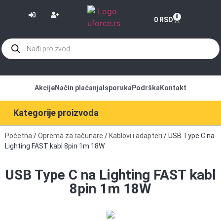
or
0
0
RSD
Akcije
Način plaćanja
Isporuka
Podrška
Kontakt
Kategorije proizvoda
Početna
/
Oprema za računare
/
Kablovi i adapteri
/ USB Type C na
Lighting FAST kabl 8pin 1m 18W
USB Type C na Lighting FAST kabl
8pin 1m 18W