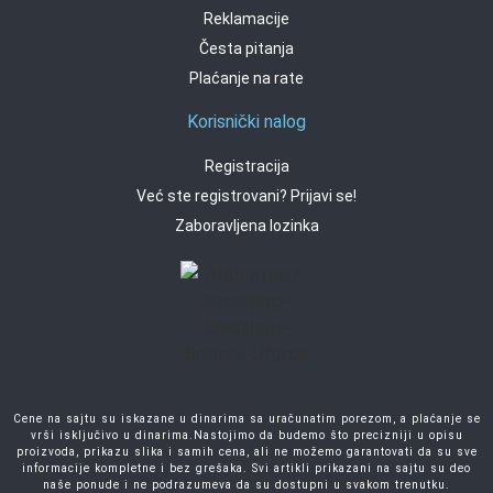
Reklamacije
Česta pitanja
Plaćanje na rate
Korisnički nalog
Registracija
Već ste registrovani? Prijavi se!
Zaboravljena lozinka
Cene na sajtu su iskazane u dinarima sa uračunatim porezom, a plaćanje se
vrši isključivo u dinarima.Nastojimo da budemo što precizniji u opisu
proizvoda, prikazu slika i samih cena, ali ne možemo garantovati da su sve
informacije kompletne i bez grešaka. Svi artikli prikazani na sajtu su deo
naše ponude i ne podrazumeva da su dostupni u svakom trenutku.