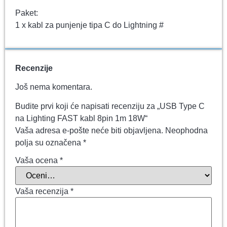
Paket:
1 x kabl za punjenje tipa C do Lightning #
Recenzije
Još nema komentara.
Budite prvi koji će napisati recenziju za „USB Type C
na Lighting FAST kabl 8pin 1m 18W“
Vaša adresa e-pošte neće biti objavljena.
Neophodna
polja su označena
*
Vaša ocena
*
Vaša recenzija
*