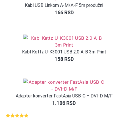
Kabl USB Linkom A-M/A-F 5m produžni
166
RSD
Kabl Kettz U-K3001 USB 2.0 A-B 3m Print
158
RSD
Adapter konverter FastAsia USB-C – DVI-D M/F
1.106
RSD
Ocenjeno
1
5.00
od 5