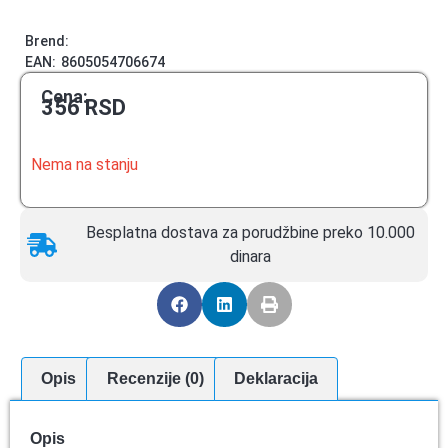
Brend:
EAN:
8605054706674
Cena:
356
RSD
Nema na stanju
Besplatna dostava za porudžbine preko 10.000
dinara
Opis
Recenzije (0)
Deklaracija
Opis