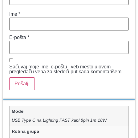
Ime
*
E-pošta
*
Sačuvaj moje ime, e-poštu i veb mesto u ovom
pregledaču veba za sledeći put kada komentarišem.
Model
USB Type C na Lighting FAST kabl 8pin 1m 18W
Robna grupa