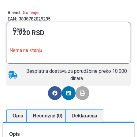
Brend:
Gorenje
EAN:
3838782029295
Cena:
7.920
RSD
Nema na stanju
Besplatna dostava za porudžbine preko 10.000
dinara
Opis
Recenzije (0)
Deklaracija
Opis