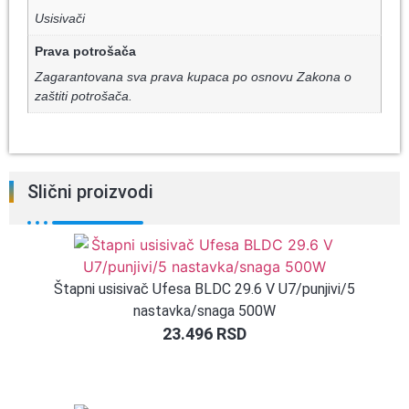
Usisivači
Prava potrošača
Zagarantovana sva prava kupaca po osnovu Zakona o
zaštiti potrošača.
Slični proizvodi
Štapni usisivač Ufesa BLDC 29.6 V U7/punjivi/5
nastavka/snaga 500W
23.496
RSD