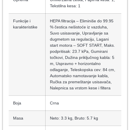
Tekstilna kesa: 1
Funkcije i
HEPA filtracija – Eliminiše do 99.95
karakteristike
% čestica nešistoće iz vazduha,
Suvo usisavanje, Upravljanje sa
dugmetom sa regulaciju, Lagani
start motora – SOFT START, Maks.
podpritisak: 23.7 kPa, Gumirani
točkovi, Dužina priključnog kabla: 5
m, Uspravno + horizontalno
odlaganje, Teleskopska cev: 84 cm,
Automatsko namotavanje kabla,
Ručka za premeštanje usisavača,
Nalepnica sa vrstom kese i filtera
Boja
Crna
Masa
Neto: 3.3 kg, Bruto: 5.7 kg