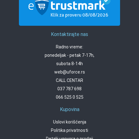
Kontaktirajte nas
Radno vreme:
ponedeljak - petak 7-17h,
subota 8-14h
web@uforce.rs
CALL CENTAR
037 787 698
066 525 0 525
Kupovina
Uslovi korišćenja
Politika privatnosti
Detalji ugovora o prodaji