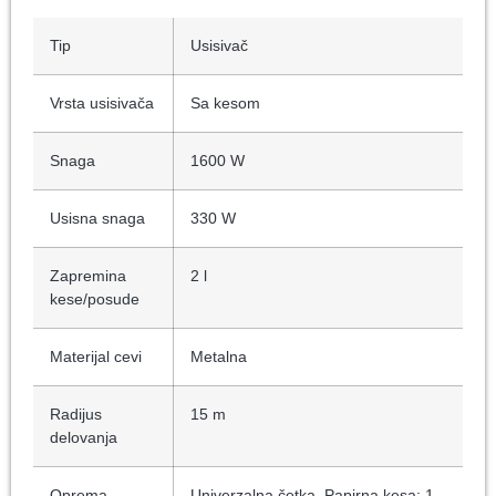
Tip
Usisivač
Vrsta usisivača
Sa kesom
Snaga
1600 W
Usisna snaga
330 W
Zapremina
2 l
kese/posude
Materijal cevi
Metalna
Radijus
15 m
delovanja
Oprema
Univerzalna četka, Papirna kesa: 1,