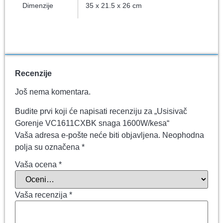
Dimenzije
35 x 21.5 x 26 cm
Recenzije
Još nema komentara.
Budite prvi koji će napisati recenziju za „Usisivač
Gorenje VC1611CXBK snaga 1600W/kesa“
Vaša adresa e-pošte neće biti objavljena.
Neophodna
polja su označena
*
Vaša ocena
*
Vaša recenzija
*