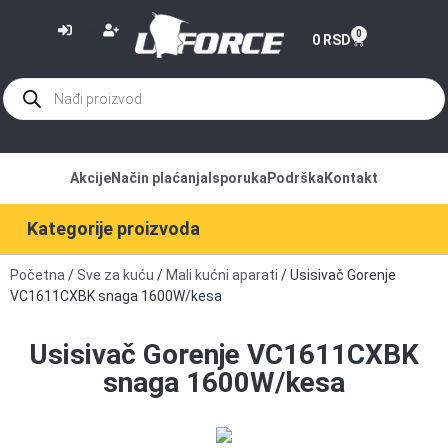
or
0
0
RSD
Akcije
Način plaćanja
Isporuka
Podrška
Kontakt
Kategorije proizvoda
Početna
/
Sve za kuću
/
Mali kućni aparati
/ Usisivač Gorenje
VC1611CXBK snaga 1600W/kesa
Usisivač Gorenje VC1611CXBK
snaga 1600W/kesa