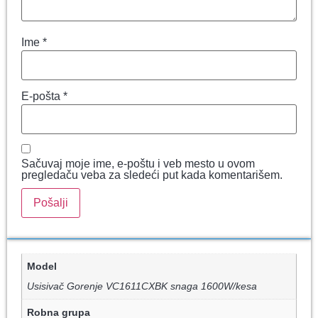
Ime
*
E-pošta
*
Sačuvaj moje ime, e-poštu i veb mesto u ovom
pregledaču veba za sledeći put kada komentarišem.
Model
Usisivač Gorenje VC1611CXBK snaga 1600W/kesa
Robna grupa