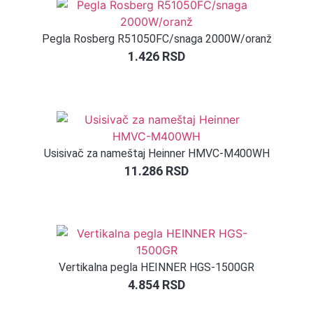
Pegla Rosberg R51050FC/snaga 2000W/oranž
1.426
RSD
Usisivač za nameštaj Heinner HMVC-M400WH
11.286
RSD
Vertikalna pegla HEINNER HGS-1500GR
4.854
RSD