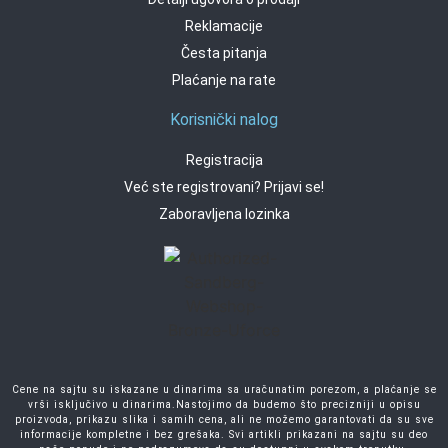
Reklamacije
Česta pitanja
Plaćanje na rate
Korisnički nalog
Registracija
Već ste registrovani? Prijavi se!
Zaboravljena lozinka
Cene na sajtu su iskazane u dinarima sa uračunatim porezom, a plaćanje se
vrši isključivo u dinarima.Nastojimo da budemo što precizniji u opisu
proizvoda, prikazu slika i samih cena, ali ne možemo garantovati da su sve
informacije kompletne i bez grešaka. Svi artikli prikazani na sajtu su deo