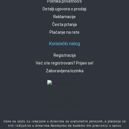
Politika privatnosti
Detalji ugovora o prodaji
Reklamacije
Česta pitanja
Plaćanje na rate
Korisnički nalog
Registracija
Već ste registrovani? Prijavi se!
Zaboravljena lozinka
Cene na sajtu su iskazane u dinarima sa uračunatim porezom, a plaćanje se
vrši isključivo u dinarima.Nastojimo da budemo što precizniji u opisu