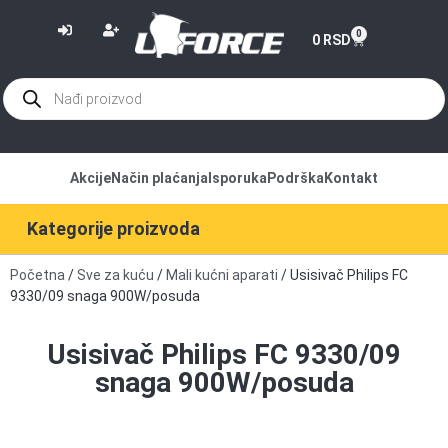
or
0
0
RSD
Akcije
Način plaćanja
Isporuka
Podrška
Kontakt
Kategorije proizvoda
Početna
/
Sve za kuću
/
Mali kućni aparati
/ Usisivač Philips FC
9330/09 snaga 900W/posuda
Usisivač Philips FC 9330/09
snaga 900W/posuda