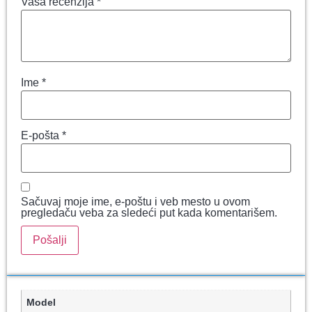
Vaša recenzija
*
Ime
*
E-pošta
*
Sačuvaj moje ime, e-poštu i veb mesto u ovom
pregledaču veba za sledeći put kada komentarišem.
Model