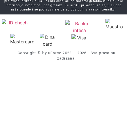
proizvoda, prikazu slika i samih cena, ali ne možemo garantovati da su sve
informacije kompletne i bez grešaka. Svi artikli prikazani na sajtu su deo
naše ponude i ne podrazumeva da su dostupni u svakom trenutku.
Copyright © by uForce 2023 – 2026 . Sva prava su
zadržana.