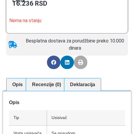
Cena:
16.236
RSD
Nema na stanju
Besplatna dostava za porudžbine preko 10.000
dinara
Opis
Recenzije (0)
Deklaracija
Opis
Tip
Usisivač
Vrsta usisivača
Sa posudom