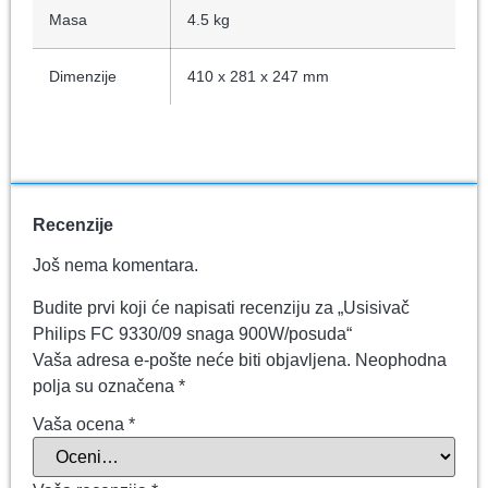
Masa
4.5 kg
Dimenzije
410 x 281 x 247 mm
Recenzije
Još nema komentara.
Budite prvi koji će napisati recenziju za „Usisivač
Philips FC 9330/09 snaga 900W/posuda“
Vaša adresa e-pošte neće biti objavljena.
Neophodna
polja su označena
*
Vaša ocena
*