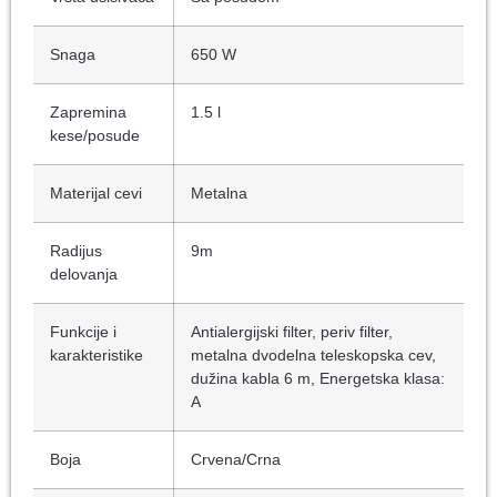
Snaga
650 W
Zapremina
1.5 l
kese/posude
Materijal cevi
Metalna
Radijus
9m
delovanja
Funkcije i
Antialergijski filter, periv filter,
karakteristike
metalna dvodelna teleskopska cev,
dužina kabla 6 m, Energetska klasa:
A
Boja
Crvena/Crna