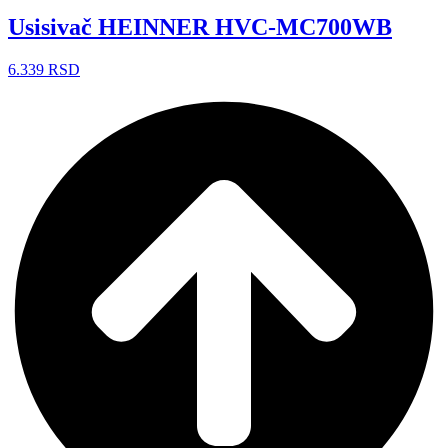
Usisivač HEINNER HVC-MC700WB
6.339
RSD