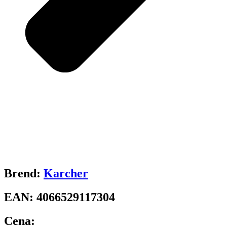
Brend:
Karcher
EAN:
4066529117304
Cena: