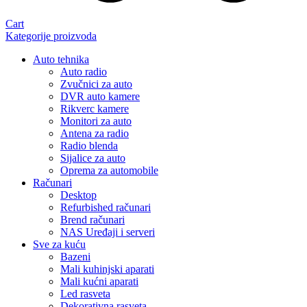
Cart
Kategorije proizvoda
Auto tehnika
Auto radio
Zvučnici za auto
DVR auto kamere
Rikverc kamere
Monitori za auto
Antena za radio
Radio blenda
Sijalice za auto
Oprema za automobile
Računari
Desktop
Refurbished računari
Brend računari
NAS Uređaji i serveri
Sve za kuću
Bazeni
Mali kuhinjski aparati
Mali kućni aparati
Led rasveta
Dekorativna rasveta