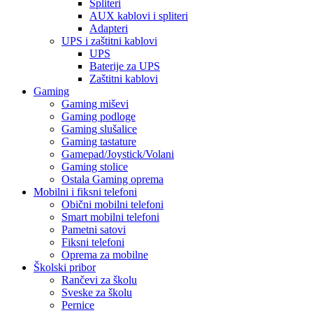
Spliteri
AUX kablovi i spliteri
Adapteri
UPS i zaštitni kablovi
UPS
Baterije za UPS
Zaštitni kablovi
Gaming
Gaming miševi
Gaming podloge
Gaming slušalice
Gaming tastature
Gamepad/Joystick/Volani
Gaming stolice
Ostala Gaming oprema
Mobilni i fiksni telefoni
Obični mobilni telefoni
Smart mobilni telefoni
Pametni satovi
Fiksni telefoni
Oprema za mobilne
Školski pribor
Rančevi za školu
Sveske za školu
Pernice