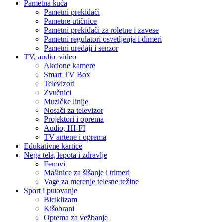
Pametna kuća
Pametni prekidači
Pametne utičnice
Pametni prekidači za roletne i zavese
Pametni regulatori osvetljenja i dimeri
Pametni uređaji i senzor
TV, audio, video
Akcione kamere
Smart TV Box
Televizori
Zvučnici
Muzičke linije
Nosači za televizor
Projektori i oprema
Audio, HI-FI
TV antene i oprema
Edukativne kartice
Nega tela, lepota i zdravlje
Fenovi
Mašinice za šišanje i trimeri
Vage za merenje telesne težine
Sport i putovanje
Biciklizam
Kišobrani
Oprema za vežbanje