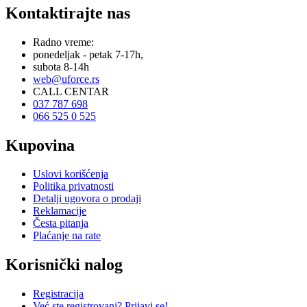
Kontaktirajte nas
Radno vreme:
ponedeljak - petak 7-17h,
subota 8-14h
web@uforce.rs
CALL CENTAR
037 787 698
066 525 0 525
Kupovina
Uslovi korišćenja
Politika privatnosti
Detalji ugovora o prodaji
Reklamacije
Česta pitanja
Plaćanje na rate
Korisnički nalog
Registracija
Već ste registrovani? Prijavi se!