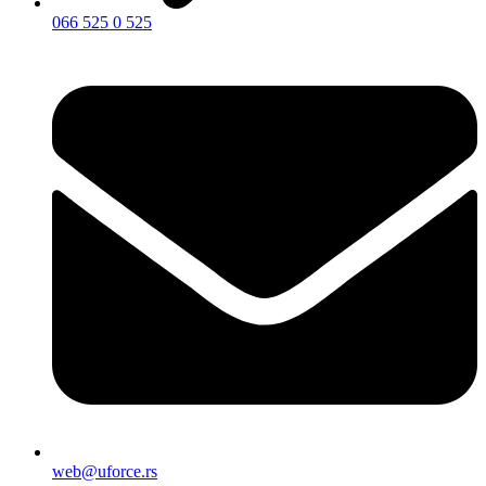
066 525 0 525
web@uforce.rs