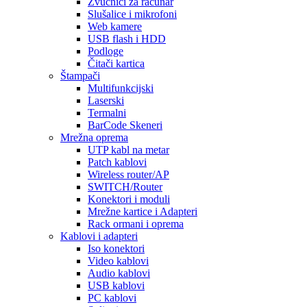
Zvučnici za računar
Slušalice i mikrofoni
Web kamere
USB flash i HDD
Podloge
Čitači kartica
Štampači
Multifunkcijski
Laserski
Termalni
BarCode Skeneri
Mrežna oprema
UTP kabl na metar
Patch kablovi
Wireless router/AP
SWITCH/Router
Konektori i moduli
Mrežne kartice i Adapteri
Rack ormani i oprema
Kablovi i adapteri
Iso konektori
Video kablovi
Audio kablovi
USB kablovi
PC kablovi