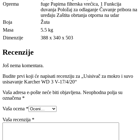
Oprema
fuge Papirna filterska vrećica, 1 Funkcija
duvanja Položaj za odlaganje Čuvanje pribora na
uređaju Zaštita obrtanja otporna na udar
Boja
Žuta
Masa
5.5 kg
Dimenzije
388 x 340 x 503
Recenzije
Još nema komentara.
Budite prvi koji će napisati recenziju za „Usisivač za mokro i suvo
usisavanje Karcher WD 3 V-17/4/20“
Vaša adresa e-pošte neće biti objavljena.
Neophodna polja su
označena
*
Vaša ocena
*
Vaša recenzija
*