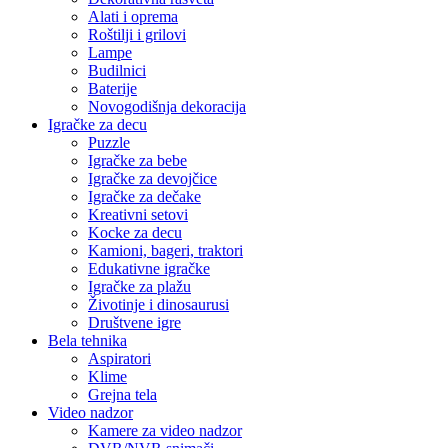
Alati i oprema
Roštilji i grilovi
Lampe
Budilnici
Baterije
Novogodišnja dekoracija
Igračke za decu
Puzzle
Igračke za bebe
Igračke za devojčice
Igračke za dečake
Kreativni setovi
Kocke za decu
Kamioni, bageri, traktori
Edukativne igračke
Igračke za plažu
Životinje i dinosaurusi
Društvene igre
Bela tehnika
Aspiratori
Klime
Grejna tela
Video nadzor
Kamere za video nadzor