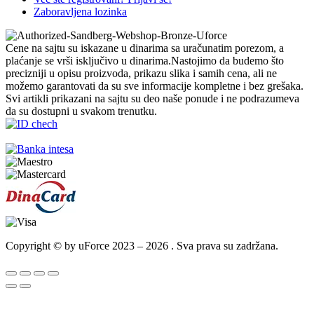
Zaboravljena lozinka
Cene na sajtu su iskazane u dinarima sa uračunatim porezom, a
plaćanje se vrši isključivo u dinarima.Nastojimo da budemo što
precizniji u opisu proizvoda, prikazu slika i samih cena, ali ne
možemo garantovati da su sve informacije kompletne i bez grešaka.
Svi artikli prikazani na sajtu su deo naše ponude i ne podrazumeva
da su dostupni u svakom trenutku.
Copyright © by uForce 2023 – 2026 . Sva prava su zadržana.