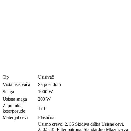
Tip
Usisivač
Vrsta usisivača
Sa posudom
Snaga
1000 W
Usisna snaga
200 W
Zapremina
17 l
kese/posude
Materijal cevi
Plastična
Usisno crevo, 2, 35 Skidiva drška Usisne cevi,
2, 0.5, 35 Filter patrona, Standardno Mlaznica za