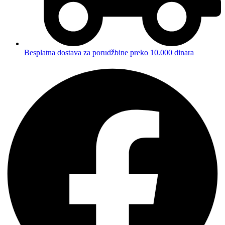
Besplatna dostava za porudžbine preko 10.000 dinara