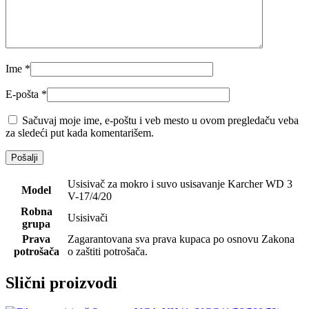
Ime
*
E-pošta
*
Sačuvaj moje ime, e-poštu i veb mesto u ovom pregledaču veba
za sledeći put kada komentarišem.
Usisivač za mokro i suvo usisavanje Karcher WD 3
Model
V-17/4/20
Robna
Usisivači
grupa
Prava
Zagarantovana sva prava kupaca po osnovu Zakona
potrošača
o zaštiti potrošača.
Slični proizvodi