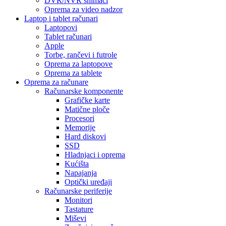
DVR/NVR snimači
Oprema za video nadzor
Laptop i tablet računari
Laptopovi
Tablet računari
Apple
Torbe, rančevi i futrole
Oprema za laptopove
Oprema za tablete
Oprema za računare
Računarske komponente
Grafičke karte
Matične ploče
Procesori
Memorije
Hard diskovi
SSD
Hladnjaci i oprema
Kućišta
Napajanja
Optički uređaji
Računarske periferije
Monitori
Tastature
Miševi