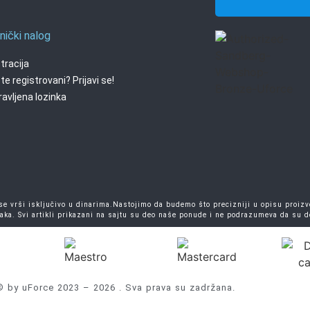
nički nalog
tracija
te registrovani? Prijavi se!
avljena lozinka
 vrši isključivo u dinarima.Nastojimo da budemo što precizniji u opisu proizvo
aka. Svi artikli prikazani na sajtu su deo naše ponude i ne podrazumeva da su 
© by uForce 2023 – 2026 . Sva prava su zadržana.