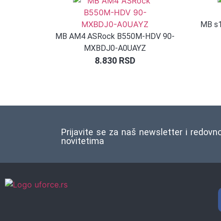
MB s1
MB AM4 ASRock B550M-HDV 90-
MXBDJ0-A0UAYZ
8.830
RSD
Prijavite se za naš newsletter i redovn
novitetima