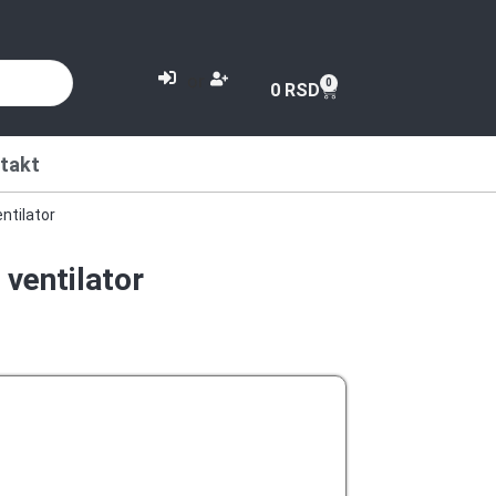
or
0
0
RSD
takt
ntilator
ventilator