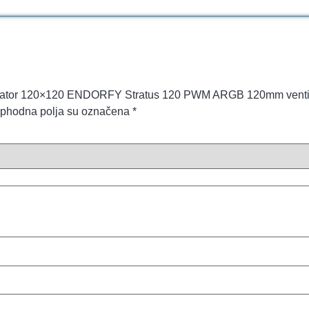
Ventilator 120×120 ENDORFY Stratus 120 PWM ARGB 120mm ventil
phodna polja su označena
*