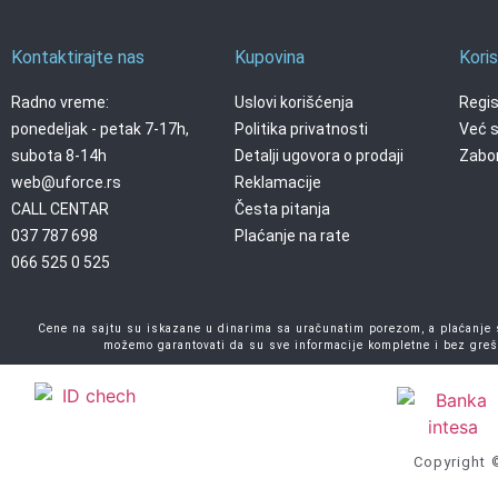
Kontaktirajte nas
Kupovina
Koris
Radno vreme:
Uslovi korišćenja
Regis
ponedeljak - petak 7-17h,
Politika privatnosti
Već s
subota 8-14h
Detalji ugovora o prodaji
Zabor
web@uforce.rs
Reklamacije
CALL CENTAR
Česta pitanja
037 787 698
Plaćanje na rate
066 525 0 525
Cene na sajtu su iskazane u dinarima sa uračunatim porezom, a plaćanje se
možemo garantovati da su sve informacije kompletne i bez greš
Copyright 