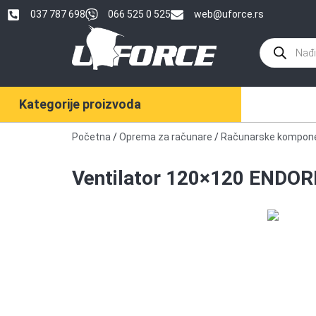
037 787 698
066 525 0 525
web@uforce.rs
Kategorije proizvoda
Početna
/
Oprema za računare
/
Računarske kompon
Ventilator 120×120 ENDO