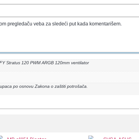
vom pregledaču veba za sledeći put kada komentarišem.
FY Stratus 120 PWM ARGB 120mm ventilator
upaca po osnovu Zakona o zaštiti potrošača.