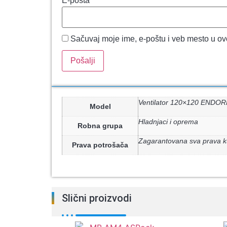
E-pošta
*
Sačuvaj moje ime, e-poštu i veb mesto u o
Ventilator 120×120 ENDOR
Model
Hladnjaci i oprema
Robna grupa
Zagarantovana sva prava k
Prava potrošača
Slični proizvodi