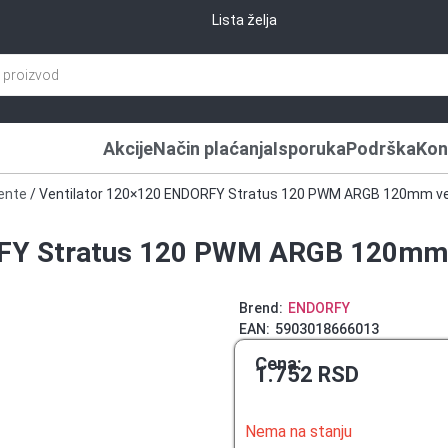
Lista želja
Akcije
Način plaćanja
Isporuka
Podrška
Kon
ente
/ Ventilator 120×120 ENDORFY Stratus 120 PWM ARGB 120mm ve
RFY Stratus 120 PWM ARGB 120mm 
Brend:
ENDORFY
EAN:
5903018666013
Cena:
1.752
RSD
Nema na stanju