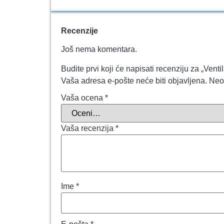
Recenzije
Još nema komentara.
Budite prvi koji će napisati recenziju za „
Vaša adresa e-pošte neće biti objavljena.
Neo
Vaša ocena
*
Vaša recenzija
*
Ime
*